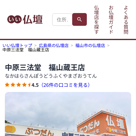
仏
お
よ
壇
仏
く
店
壇
あ
を
ガ
る
探
イ
質
す
ド
問
いい仏壇トップ
広島県の仏壇店
福山市の仏壇店
中原三法堂 福山蔵王店
中原三法堂 福山蔵王店
なかはらさんぽうどうふくやまざおうてん
4.5
（26件の口コミを見る）