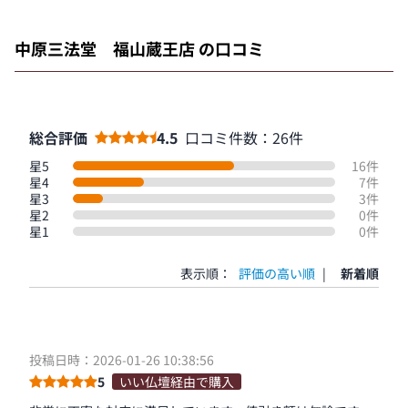
中原三法堂 福山蔵王店 の口コミ
総合評価
4.5
口コミ件数：26件
星5
16件
星4
7件
星3
3件
星2
0件
星1
0件
表示順：
評価の高い順
|
新着順
投稿日時：2026-01-26 10:38:56
5
いい仏壇経由で購入