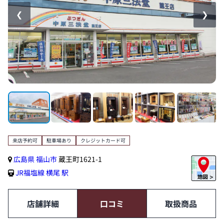
❮
❯
来店予約可
駐車場あり
クレジットカード可
広島県
福山市
蔵王町1621-1
JR福塩線
横尾 駅
店舗詳細
口コミ
取扱商品