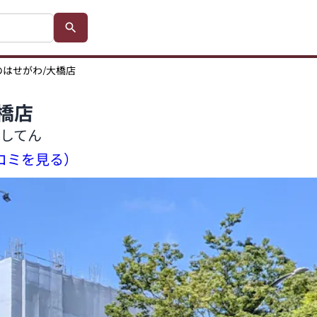
のはせがわ/大橋店
橋店
してん
口コミを見る）