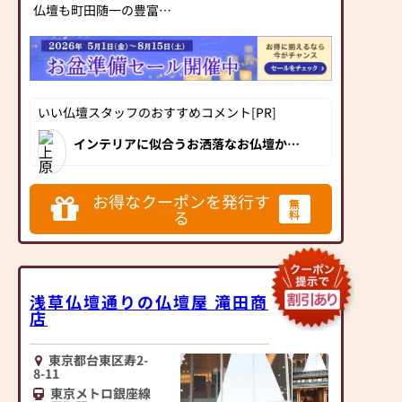
ご購入のお手続きを致し
仏壇も町田随一の豊富な
ます)
品揃えの広い店内をゆっ
くり回遊してお選びいた
≪お仏壇のはせがわより
だけます。
お客様へ≫
ベテランスタッフが心を
「仏壇や仏具をお探しで
込めて接客させて頂きま
いい仏壇スタッフのおすすめコメント[PR]
したら、ぜひお仏壇のは
す。
せがわにお越しくださ
お客様の疑問な点ご不安
インテリアに似合うお洒落なお仏壇から
い。当店は幅広い品揃え
重厚感のあるお仏壇まで、展示は100台以
に思っている事、何でも
上！お位牌や仏具、小物の品揃えも豊富
とリーズナブルな価格で
お聞き下さいませ。
で、相模原市に隣接しているため神奈川
お客様をお迎えしていま
県からも多くのお客様が来店されていま
お得なクーポンを発行す
『偲ぶ心をかたちにする
無
す。
す。
る
料
お手伝い』を私達のモッ
仏壇には様々な種類がご
トーです。
ざいます。伝統的な木製
お客様お気持ちに寄り添
の仏壇やモダンなデザイ
いながらよりお客様に納
ンの仏壇、またコンパク
得して頂けるご説明を致
浅草仏壇通りの仏壇屋 滝田商
トなサイズの仏壇など、
します。
店
お客様のご要望に合わせ
是非一度、皆様で日本堂
て選ぶことができます。
町田金森店にご来店下さ
仏壇の素材や彫刻、仏像
東京都台東区寿2-
いませ!!
8-11
の種類も豊富にご用意し
＝＝＝＝＝＝＝＝＝＝＝
東京メトロ銀座線
ておりますので、心から