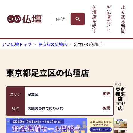
仏
お
よ
壇
仏
く
店
壇
あ
を
ガ
る
探
イ
質
す
ド
問
いい仏壇トップ
東京都の仏壇店
足立区の仏壇店
東京都足立区
の仏壇店
[PR]
東京
都来
変更
エリア
足立区
店
TOP
店
変更
条件
店舗の条件で絞り込む