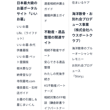
日本最大級の
住まいるケア
遺産相続弁護士
お墓ポータル
ガイド
サイト「いい
海洋散骨・お
離婚弁護士ガイ
お墓」
別れ会プロデ
ド
ュース事業
いいお墓
（株式会社ハ
不動産・遺品
Life.（ライフド
ウスボートク
整理の関連サ
ット）
ラブ）
イト
いいお墓-永代
海洋散骨のブル
供養墓版
相続不動産サポ
ーオーシャンセ
ート
いいお墓-ペッ
レモニー
ト霊園版
安心できる遺品
お別れ会プロデ
整理
樹木葬なび
ュース
わたしの死後手
納骨堂なび
「Story」
続き
寺院墓地.com
KS不動産パート
優良墓石・石材
ナーズ
店ガイド
相続対策のFP相
お墓の引越し＆
談（鎌倉新書ラ
墓じまいくん
イフパートナー