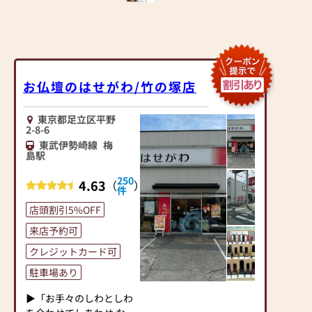
お仏壇のはせがわ/竹の塚店
東京都足立区平野
2-8-6
東武伊勢崎線
梅
島駅
250
4.63
（
）
件
店頭割引5%OFF
来店予約可
クレジットカード可
駐車場あり
▶「お手々のしわとしわ