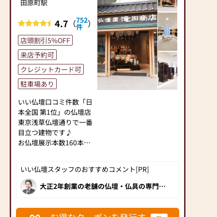
＝＝＝＝＝＝＝＝＝＝＝
田原町駅
ご供養いただける仏壇を
＝＝＝＝＝＝＝＝＝＝＝
見つけていただけます。
752
4.7
（
）
＝＝＝＝========
件
さらに、仏具も充実して
「お盆のご準備はととの
おります。位牌や線香、
店頭割引5%OFF
いましたか？」
ろうそくや花立てなど、
新盆をお迎えする皆様に
来店予約可
お仏壇のセットや個別の
手作りテキストをご用意
アイテムも豊富に揃えて
クレジットカード可
してご準備のレクチャー
おります。お好みやご自
を致します。
駐車場あり
宅のお仏壇に合わせて、
お一人お一人のお気持に
お求めいただけます。
いい仏壇口コミ件数「日
お応え出来るようにスッ
当店の魅力は、品質と価
本全国 第1位」の仏壇店
タフも日々勉強しており
格のバランスです。品質
東京浅草仏壇通りで一番
ます。
に妥協せず、お求めやす
目立つ建物です♪
お気軽にお声をお掛け下
い価格を実現していま
お仏壇展示本数160本以
さいませ。
す。お客様に長くご利用
上!
お仏壇展示本数190本の
いただけるような耐久性
金森店
いい仏壇スタッフのおすすめコメント[PR]
のある商品を取り扱って
モダン仏壇・ミニ仏壇か
小さいお仏壇から伝統的
おりますので、安心して
ら伝統型仏壇、祖霊舎ま
な立派なお仏壇まで広い
大正2年創業の老舗の仏壇・仏具の専門
お買い物をお楽しみいた
店。様々なタイプの高品質なお仏壇を豊
で豊富な品揃え。
店内をゆっくりと品定め
富に取り揃え、 新築したばかりのきれい
だけます。
お仏壇は下見が大切で
していただけます
な店内で、くつろぎながらお買い物いた
また、スタッフ一同、お
だけます！丁寧に説明してくださる接客
す。
お得なクーポンを発行す
新しいお仏壇をご購入の