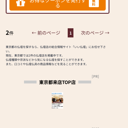
無
対応も安心です。
客様のご要望に丁寧にお
年中無休ですので、お気
る
料
お客様は今ある古いお仏
応えいたします。お仏壇
軽にご来店ください。
壇を無料でお引き取り致
や仏具に関するご質問や
します。
ご相談にも親身にお答え
仏壇・仏事についてのご
（引取り地域サイズによ
し、最適なアドバイスを
相談も安心して下さい。
ってご相談させて頂きま
2
← 前のページ
次のページ →
件
いたします。お客様のご
1
13名の仏事コーディネー
す。）
満足度を最優先に考え、
ター資格取得者が、いつ
お部屋にピッタリな豊富
心からのおもてなしを提
でもご相談を受付けま
なサイズとデザインのモ
東京都の仏壇を探すなら、仏壇店の総合情報サイト「いい仏壇」にお任せ下さ
供いたします。
い。
す。
ダン仏壇をセール価格に
現在、東京都では2件の仏壇店を掲載中です。
お仏壇のはせがわでは、
どこよりも安い価格で、
て展示しております。
仏壇種類や宗派などから気になる仏壇を探すことができます。
お客様の大切なご供養に
どこよりも親切な接客で
また、口コミや仏壇仏具の商品情報などを見ることができます。
もちろん「東京仏壇」
寄り添い、お手伝いさせ
お待ちしております。
「徳島唐木仏壇」の銘品
ていただきます。ぜひ一
[PR]
仏壇も見ごたえ充分！！
度、当店にお越しくださ
東京都来店TOP店
また、下の「イチ押し記
8/31まで大幅値下げを
い。心地よい空間で、お
事」のコーナーより当店
実施中です!!是非一度、
仏壇や仏具をご覧いただ
ホームページに入れま
ご家族でご覧になりにい
けます。スタッフ一同、
す。
らっしゃって見て下さい
心よりお待ちしておりま
そちらに、たくさんのお
ませ！
す。」
仏壇が紹介されておりま
スッタフ一同、皆様のご
すので、是非ご覧くださ
来店を心よりお待ち致し
い。
ております。!!