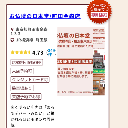
ある本格的な唐木仏壇を
にあったモダンなお仏壇
豊富に展示！
を作っています。他にも
神棚や、各宗派の仏具、
国内の家具専門メーカー
お仏壇の日本堂/町田金森店
数珠・数珠腕輪などの仏
と作り上げたお仏壇コレ
事用小物も様々取り揃え
クションがあり、祈る人
東京都町田市金森
ています。
と偲ぶ人をつなぐ新しい
1-3-3
お買い上げのお仏壇は納
カタチを提案します。
JR横浜線
町田駅
品から仏具のお祀りまで
丁寧に真心を込めて対応
349
≪はせがわ店舗サービス
4.73
（
）
件
します。
のご案内≫
仏事ごとのお悩みや、ご
店頭割引5%OFF
●仏壇・仏具・お墓・相
相談などもお気軽にお任
続・遺品整理のご相談
来店予約可
せください！
●ご来店予約(ページ内
クレジットカード可
の「来店予約ボタン」か
アットホームな親しみや
らお申込ください)
駐車場あり
すいお店づくりを心掛け
●お電話(ご相談や商品
来店予約でお得
ています。
のご注文を承ります。お
いつでもお気軽に！ どう
電話時に「いい仏壇を見
広く明るい店内は「まる
ぞご来店ください。
た」とお伝えください)
でデパートみたい」と驚
●訪問(はせがわの専門
かれるほどモダンな雰囲
スタッフがご相談や商品
気。