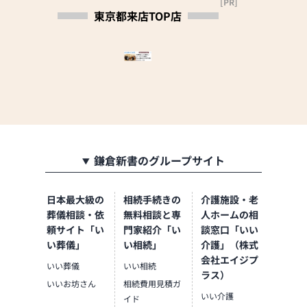
[PR]
東京都来店TOP店
【営業時間】
9:00～18:00 年中無休 ※
特別休業（12/29～1/3）
【アクセス】
東京メトロ銀座線「田原
町」下車 徒歩2分
専用駐車場あり
鎌倉新書のグループサイト
日本最大級の
相続手続きの
介護施設・老
葬儀相談・依
無料相談と専
人ホームの相
頼サイト「い
門家紹介「い
談窓口「いい
い葬儀」
い相続」
介護」（株式
会社エイジプ
いい葬儀
いい相続
ラス）
いいお坊さん
相続費用見積ガ
いい介護
イド