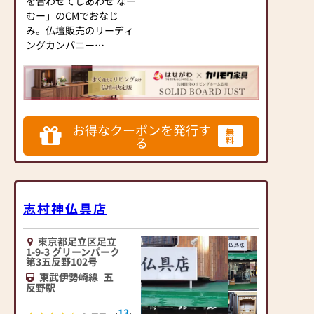
を合わせてしあわせ なー
むー」のCMでおなじ
み。仏壇販売のリーディ
ングカンパニー
▶「カリモク家具」など
国内家具専門メーカー
と、モダンなインテリア
にマッチするお仏壇を展
開
お得なクーポンを発行す
無
る
料
◆◆ お陰様で創業94年
◆◆
国内130店舗以上のスケ
ールメリットと東証上場
志村神仏具店
の信頼。創業以来、親
切・丁寧な説明と対応を
心がけ、年間約25,000基
東京都足立区足立
のお仏壇、約3,000基の
1-9-3 グリーンパーク
第3五反野102号
お墓を納めています。
東武伊勢崎線
五
「お仏壇のはせがわ」で
反野駅
は、さまざまな供養（対
話の場づくり）の形をご
13