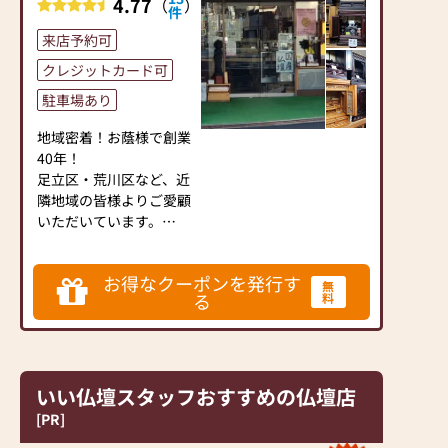
4.77
（
）
件
提案しております。ご自
身、ご家族にあった供養
来店予約可
の形について、迷うこと
クレジットカード可
や、お困りのことなどご
ざいましたら、ぜひ、お
駐車場あり
気軽にご相談ください。
地域密着！お蔭様で創業
店内にはお仏壇・お仏
40年！
具・お位牌・お線香・お
足立区・荒川区など、近
念珠等、豊富にご用意し
隣地域の皆様よりご愛顧
ております。1,000種類
いただいています。
以上の組み合わせの中か
らお客様に合ったお仏
===「品質」と「価格」
壇・お仏具をご提案いた
お得なクーポンを発行す
で比べてください===
無
します。
る
料
良質な国産仏壇をお求め
やすい価格にてご提供。
≪「カリモク家具」との
是非とも！他店と比べて
協同開発≫
みてください。
お仏壇のはせがわは、日
いい仏壇スタッフおすすめの仏壇店
本を代表する家具メーカ
小さなお仏壇から、人気
ー「カリモク家具」との
[PR]
の家具調仏壇、存在感の
協同開発で、現代の住宅