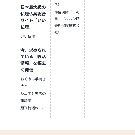
ズ）
日本最大級の
葬儀保険「千の
仏壇仏具総合
風」（ベル少額
サイト「いい
短期保険株式会
仏壇」
社）
いい仏壇
今、求められ
ている「終活
情報」を幅広
く発信
おくやみ手続き
ナビ
シニアと家族の
相談室
月刊終活WEB