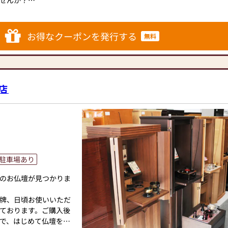
せんか？
します。
お仏壇のはせがわにお
壇に合わせた仏具・お
お得なクーポンを発行する
無料
リーズナブルな価格で
寧にご案内いたしま
統的な木製の仏壇やモ
焚き上げ無料です。
トなサイズの仏壇な
ります。
とができます。仏壇の
店
意しておりますので、
★★★★★★★★★★★★★★★★★★★★
ていただけます。
なご相談が寄せられま
牌や線香、ろうそくや
アイテムも豊富に揃え
に合わせて、お求めい
です。品質に妥協せ
駐車場あり
ている
す。お客様に長くご利
か迷っている》
のお仏壇が見つかりま
を取り扱っております
選べば良いか分からな
ただけます。
牌、日頃お使いいただ
に丁寧にお応えいたし
ております。ご購入後
ご相談にも親身にお答
相談いただけます】。
で、はじめて仏壇をお
。お客様のご満足度を
という内容でも、どう