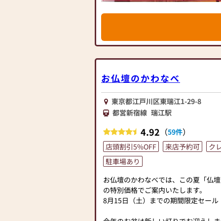
提案しております。ご自身、ご家族に
ダンなデザインの仏壇、またコンパク
て、迷うことや、お困りのことなどご
ど、お客様のご要望に合わせて選ぶこ
お気軽にご相談ください。店内にはお
素材や彫刻、仏像の種類も豊富にご用
牌・お線香・お念珠等、豊富にご用意し
心からご供養いただける仏壇を見つけ
種類以上の組み合わせの中からお客様
さらに、仏具も充実しております。位
具をご提案いたします。
花立てなど、お仏壇のセットや個別の
ております。お好みやご自宅のお仏壇
≪「カリモク家具」との協同開発≫
お仏壇のかわなべ
ただけます。
お仏壇のはせがわは、日本を代表する
当店の魅力は、品質と価格のバランス
ク家具」との協同開発で、現代の住宅
ず、お求めやすい価格を実現していま
東京都江戸川区東瑞江1-29-8
壇を作っています。他にも国内の家具
用いただけるような耐久性のある商品
都営新宿線
瑞江駅
げたお仏壇コレクションがあり、祈る
ので、安心してお買い物をお楽しみい
しいカタチを提案します。
4.92
（
）
59件
また、スタッフ一同、お客様のご要望
ます。お仏壇や仏具に関するご質問や
≪はせがわ店舗サービスのご案内≫
店頭割引5%OFF
来店予約可
ク
えし、最適なアドバイスをいたします
●仏壇・仏具・お墓・相続・遺品整理
駐車場あり
最優先に考え、心からのおもてなしを
●ご来店予約(ページ内の「来店予約
お仏壇のはせがわでは、お客様の大切
さい)
お仏壇のかわなべでは、この夏「仏壇
お手伝いさせていただきます。ぜひ一
●お電話(ご相談や商品のご注文を承
の特別価格でご案内いたします。
さい。心地よい空間で、お仏壇や仏具
い仏壇を見た」とお伝えください)
8月15日（土）までの期間限定セール
スタッフ一同、心よりお待ちしており
●訪問(はせがわの専門スタッフがご
続きを致します)