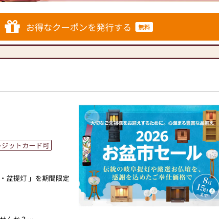
あった供養の形につい
トなサイズの仏壇な
ざいましたら、ぜひ、
とができます。仏壇の
仏壇・お仏具・お位
お得なクーポンを発行する
無料
意しておりますので、
ております。1,000
ていただけます。
に合ったお仏壇・お仏
牌や線香、ろうそくや
アイテムも豊富に揃え
に合わせて、お求めい
家具メーカー「カリモ
です。品質に妥協せ
にあったモダンなお仏
す。お客様に長くご利
専門メーカーと作り上
を取り扱っております
人と偲ぶ人をつなぐ新
ただけます。
に丁寧にお応えいたし
ご相談にも親身にお答
レジットカード可
。お客様のご満足度を
のご相談
提供いたします。
ボタン」からお申込くだ
なご供養に寄り添い、
・盆提灯 」を期間限定
度、当店にお越しくだ
ります。お電話時に「い
をご覧いただけます。
ます。」
相談や商品ご購入のお手