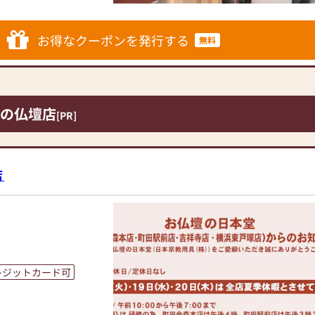
とができます。気にな
提供いたします。
にお越しください。
なご供養に寄り添い、
度、当店にお越しくだ
お得なクーポンを発行する
も、
無料
をご覧いただけます。
ようか迷っている方」
ます。」
の仏壇店
囲の情報から一緒に考
[PR]
の形に合わせてご提案
店
したいというご相談も
ながら、
供養の形をご提案して
りをお手伝いできれば
レジットカード可
客様のペースに合わせ