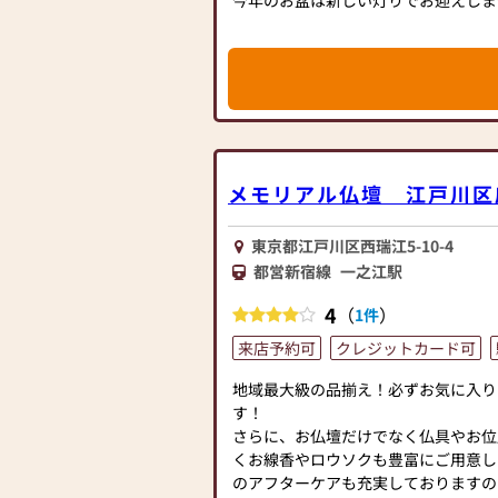
今年のお盆は新しい灯りでお迎えしま
お提灯お買い替えで無料お焚き上げ致
≪お仏壇のはせがわよりお客様へ≫
「仏壇や仏具をお探しでしたら、ぜひ
お仏壇のサイズ選びや設置場所、お仏
越しください。当店は幅広い品揃えと
線香などについても、専門店として丁
お客様をお迎えしています。
す。
仏壇には様々な種類がございます。伝
セール特典でお仏壇のお買い替えでお
ダンなデザインの仏壇、またコンパク
皆さまのご来店を心よりお待ちしてお
ど、お客様のご要望に合わせて選ぶこ
メモリアル仏壇 江戸川区
素材や彫刻、仏像の種類も豊富にご用
★★★★★★★★★★★★★★★★★
心からご供養いただける仏壇を見つけ
お仏壇のかわなべには、日々いろいろ
東京都江戸川区西瑞江5-10-4
さらに、仏具も充実しております。位
す。
都営新宿線
一之江駅
花立てなど、お仏壇のセットや個別の
ております。お好みやご自宅のお仏壇
・仏壇の《大きさが分からない》
4
（
）
1件
ただけます。
・自分の家の《宗派が分からない》
当店の魅力は、品質と価格のバランス
来店予約可
クレジットカード可
・《マンションに置ける仏壇》を探し
ず、お求めやすい価格を実現していま
・今の仏壇を《買い替えた方がいいの
地域最大級の品揃え！必ずお気に入り
用いただけるような耐久性のある商品
・《仏具だけ替えたい》けれど、何を
す！
ので、安心してお買い物をお楽しみい
い
さらに、お仏壇だけでなく仏具やお位
また、スタッフ一同、お客様のご要望
くお線香やロウソクも豊富にご用意し
ます。お仏壇や仏具に関するご質問や
こうしたお悩みは、どれも【すべてご
のアフターケアも充実しておりますの
えし、最適なアドバイスをいたします
「こんなこと聞いてもいいのかな…」