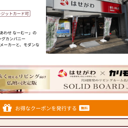
レジットカード可
あわせ なーむー」の
ングカンパニー
メーカーと、モダンな
トと東証上場の信頼。創
け、年間約25,000基
ています。「お仏壇のは
の場づくり）の形をご
あった供養の形につい
ざいましたら、ぜひ、
仏壇・お仏具・お位
お得なクーポンを発行する
無料
ております。1,000
に合ったお仏壇・お仏