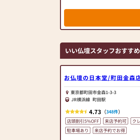
求めになるお客様でも安心して選ぶこ
最優先に考え、心からのおもてなしを
ぞ遠慮なくお話しください。
る商品がございましたら、是非お気軽
お仏壇のはせがわでは、お客様の大切
お手伝いさせていただきます。ぜひ一
「これから初めてお仏壇を考える方」
さい。心地よい空間で、お仏壇や仏具
「今のお仏壇や仏具を、この先どうし
スタッフ一同、心よりお待ちしており
も、
まずは今の状況をお聞かせください。
いい仏壇スタッフおすすめ
・宗派が分からない場合も、分かる範
えます
・マンションや戸建てなど、お住まい
します
お仏壇の日本堂/町田金森
・仏壇はそのままで、仏具だけ新しく
歓迎です
東京都町田市金森1-3-3
このようなことなどを一つずつ確認し
JR横浜線
町田駅
《無理のない大きさとデザイン》のご
います。
4.73
（
）
348件
ご家族にとって大切なご供養の場づく
店頭割引5%OFF
来店予約可
ク
と思っております。
駐車場あり
来店予約でお得
店頭の商品をご覧いただきながら、お