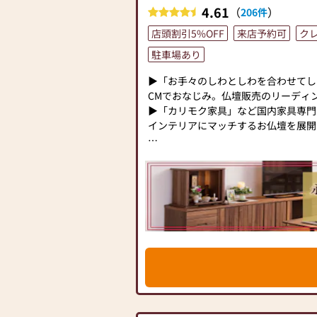
4.61
（
）
206件
店頭割引5%OFF
来店予約可
ク
駐車場あり
▶「お手々のしわとしわを合わせてし
CMでおなじみ。仏壇販売のリーディ
▶「カリモク家具」など国内家具専門
インテリアにマッチするお仏壇を展開
◆◆ お陰様で創業94年 ◆◆
国内130店舗以上のスケールメリッ
業以来、親切・丁寧な説明と対応を心が
のお仏壇、約3,000基のお墓を納め
せがわ」では、さまざまな供養（対話
提案しております。ご自身、ご家族に
て、迷うことや、お困りのことなどご
お気軽にご相談ください。店内にはお
牌・お線香・お念珠等、豊富にご用意し
種類以上の組み合わせの中からお客様
具をご提案いたします。