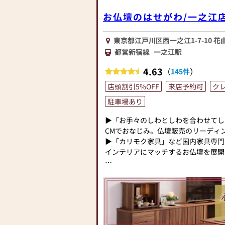
≪「カリモク家具」との協同開発≫
お仏壇のはせがわ/一之江
お仏壇のはせがわは、日本を代表する
ク家具」との協同開発で、現代の住宅
東京都江戸川区西一之江1-7-10 花
壇を作っています。他にも国内の家具
都営新宿線
一之江駅
げたお仏壇コレクションがあり、祈る
しいカタチを提案します。
4.63
（
）
145件
≪はせがわ店舗サービスのご案内≫
店頭割引5%OFF
来店予約可
ク
●仏壇・仏具・お墓・相続・遺品整理
駐車場あり
●ご来店予約(ページ内の「来店予約
さい)
▶「お手々のしわとしわを合わせてし
●お電話(ご相談や商品のご注文を承
CMでおなじみ。仏壇販売のリーディ
い仏壇を見た」とお伝えください)
▶「カリモク家具」など国内家具専門
●訪問(はせがわの専門スタッフがご
インテリアにマッチするお仏壇を展開
続きを致します)
◆◆ お陰様で創業94年 ◆◆
≪お仏壇のはせがわよりお客様へ≫
国内130店舗以上のスケールメリッ
「仏壇や仏具をお探しでしたら、ぜひ
業以来、親切・丁寧な説明と対応を心が
越しください。当店は幅広い品揃えと
のお仏壇、約3,000基のお墓を納め
お客様をお迎えしています。
せがわ」では、さまざまな供養（対話
仏壇には様々な種類がございます。伝