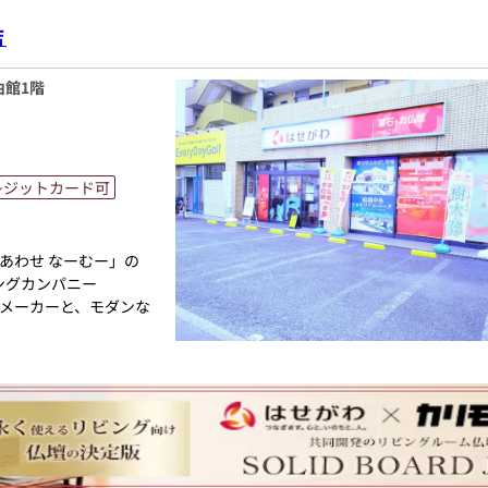
店
家具メーカー「カリモ
にあったモダンなお仏
由館1階
専門メーカーと作り上
人と偲ぶ人をつなぐ新
レジットカード可
のご相談
ボタン」からお申込くだ
あわせ なーむー」の
ります。お電話時に「い
ングカンパニー
メーカーと、モダンな
相談や商品ご購入のお手
トと東証上場の信頼。創
お仏壇のはせがわにお
け、年間約25,000基
リーズナブルな価格で
ています。「お仏壇のは
の場づくり）の形をご
統的な木製の仏壇やモ