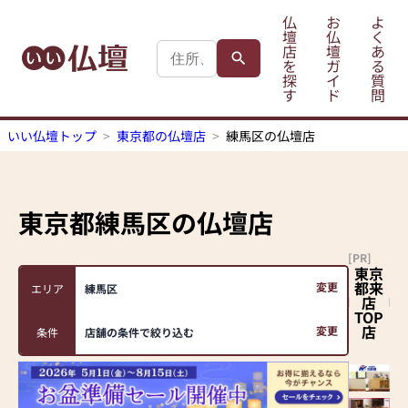
仏
お
よ
壇
仏
く
店
壇
あ
を
ガ
る
探
イ
質
す
ド
問
いい仏壇トップ
東京都の仏壇店
練馬区の仏壇店
東京都練馬区
の仏壇店
[PR]
東京
都来
変更
エリア
練馬区
店
TOP
店
変更
条件
店舗の条件で絞り込む