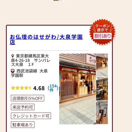
お仏壇のはせがわ/大泉学園
店
東京都練馬区東大
泉4-26-18 サンパレ
ス大泉 １F
西武池袋線
大泉
学園駅
154
4.68
（
）
件
店頭割引5%OFF
来店予約可
クレジットカード可
駐車場あり