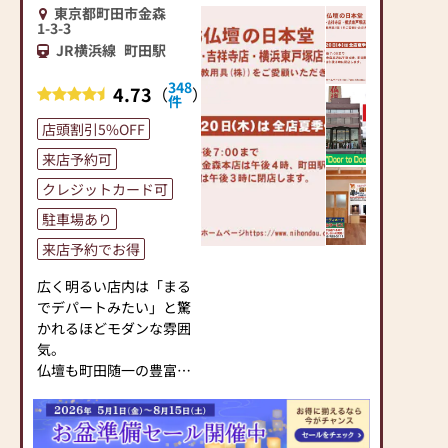
スタッフがご相談や商品
東京都町田市金森
中央線阿佐ヶ谷・荻窪・
1-3-3
ご購入のお手続きを致し
中野の各駅から出ている
JR横浜線
町田駅
ます)
中村橋駅行きバスでも終
点から2～3分でおいでに
348
4.73
（
）
≪お仏壇のはせがわより
件
なれます。お車でお越し
お客様へ≫
の際は周辺にパーキング
店頭割引5%OFF
「仏壇や仏具をお探しで
メーターが多くあり、便
来店予約可
したら、ぜひお仏壇のは
利な場所です。ぜひご来
せがわにお越しくださ
店ください。
クレジットカード可
い。当店は幅広い品揃え
駐車場あり
とリーズナブルな価格で
【営業時間】9:30～
お客様をお迎えしていま
来店予約でお得
18:30 木曜定休
す。
【アクセス】西武池袋
仏壇には様々な種類がご
広く明るい店内は「まる
線 中村橋駅 徒歩5
ざいます。伝統的な木製
でデパートみたい」と驚
分、千川通り沿い 中村
の仏壇やモダンなデザイ
かれるほどモダンな雰囲
北3交差点側
ンの仏壇、またコンパク
気。
トなサイズの仏壇など、
仏壇も町田随一の豊富な
お客様のご要望に合わせ
品揃えの広い店内をゆっ
て選ぶことができます。
くり回遊してお選びいた
仏壇の素材や彫刻、仏像
だけます。