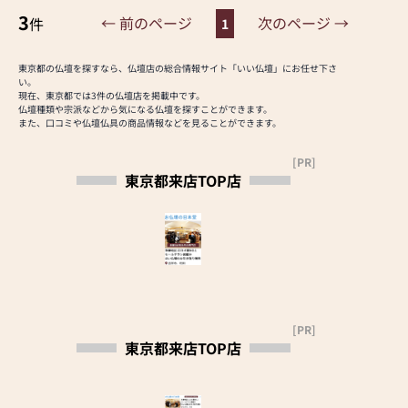
相談も安心して下さい。
ってご相談させて頂きま
3
← 前のページ
次のページ →
件
1
13名の仏事コーディネー
す。）
ター資格取得者が、いつ
お部屋にピッタリな豊富
でもご相談を受付けま
なサイズとデザインのモ
東京都の仏壇を探すなら、仏壇店の総合情報サイト「いい仏壇」にお任せ下さ
い。
す。
ダン仏壇をセール価格に
現在、東京都では3件の仏壇店を掲載中です。
どこよりも安い価格で、
て展示しております。
仏壇種類や宗派などから気になる仏壇を探すことができます。
どこよりも親切な接客で
また、口コミや仏壇仏具の商品情報などを見ることができます。
もちろん「東京仏壇」
お待ちしております。
「徳島唐木仏壇」の銘品
[PR]
仏壇も見ごたえ充分！！
東京都来店TOP店
また、下の「イチ押し記
8/31まで大幅値下げを
事」のコーナーより当店
実施中です!!是非一度、
ホームページに入れま
ご家族でご覧になりにい
す。
らっしゃって見て下さい
そちらに、たくさんのお
ませ！
仏壇が紹介されておりま
スッタフ一同、皆様のご
すので、是非ご覧くださ
来店を心よりお待ち致し
い。
ております。!!
[PR]
東京都来店TOP店
【営業時間】
9:00～18:00 年中無休 ※