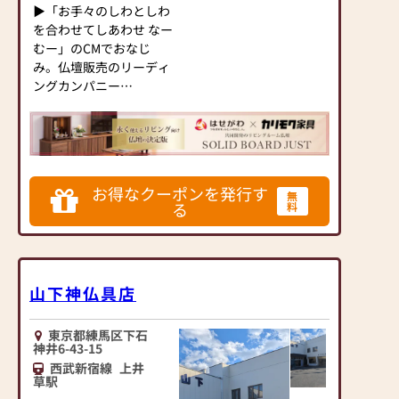
▶「お手々のしわとしわ
を合わせてしあわせ なー
むー」のCMでおなじ
み。仏壇販売のリーディ
ングカンパニー
▶「カリモク家具」など
国内家具専門メーカー
と、モダンなインテリア
にマッチするお仏壇を展
開
お得なクーポンを発行す
無
る
料
◆◆ お陰様で創業94年
◆◆
国内130店舗以上のスケ
ールメリットと東証上場
山下神仏具店
の信頼。創業以来、親
切・丁寧な説明と対応を
心がけ、年間約25,000基
東京都練馬区下石
のお仏壇、約3,000基の
神井6-43-15
お墓を納めています。
西武新宿線
上井
草駅
「お仏壇のはせがわ」で