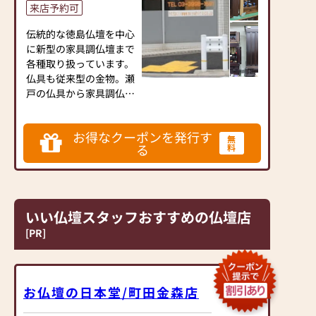
来店予約可
協同開発で、現代の住宅
にあったモダンなお仏壇
伝統的な徳島仏壇を中心
を作っています。他にも
に新型の家具調仏壇まで
国内の家具専門メーカー
各種取り扱っています。
と作り上げたお仏壇コレ
仏具も従来型の金物。瀬
クションがあり、祈る人
戸の仏具から家具調仏壇
と偲ぶ人をつなぐ新しい
にもマッチする仏具を多
カタチを提案します。
数取り揃えています。線
お得なクーポンを発行す
香・ローソク・お香は
無
≪はせがわ店舗サービス
る
料
100種類程、中にはコー
のご案内≫
ヒー、抹茶、日本酒の香
●仏壇・仏具・お墓・相
りのお線香や、絵入りの
続・遺品整理のご相談
蜜蝋など専門店ならでは
●ご来店予約(ページ内
の商品も豊富です。ご希
いい仏壇スタッフおすすめの仏壇店
の「来店予約ボタン」か
望のお客様には仏壇・位
[PR]
らお申込ください)
牌の詳しいパンフレット
●お電話(ご相談や商品
を差し上げています。
のご注文を承ります。お
当店は西武池袋線中村橋
電話時に「いい仏壇を見
駅から徒歩4分、千川通
お仏壇の日本堂/町田金森店
た」とお伝えください)
り沿い店舗です。練馬駅
●訪問(はせがわの専門
からも徒歩12分程です。