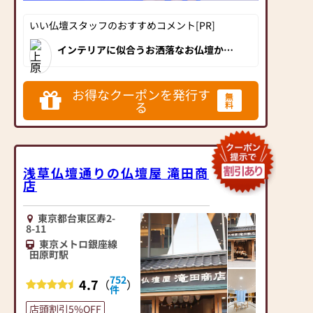
の種類も豊富にご用意し
ベテランスタッフが心を
ておりますので、心から
込めて接客させて頂きま
いい仏壇スタッフのおすすめコメント[PR]
ご供養いただける仏壇を
す。
見つけていただけます。
お客様の疑問な点ご不安
インテリアに似合うお洒落なお仏壇から
重厚感のあるお仏壇まで、展示は100台以
さらに、仏具も充実して
に思っている事、何でも
上！お位牌や仏具、小物の品揃えも豊富
おります。位牌や線香、
お聞き下さいませ。
で、相模原市に隣接しているため神奈川
県からも多くのお客様が来店されていま
ろうそくや花立てなど、
お得なクーポンを発行す
『偲ぶ心をかたちにする
無
す。
る
料
お仏壇のセットや個別の
お手伝い』を私達のモッ
アイテムも豊富に揃えて
トーです。
おります。お好みやご自
お客様お気持ちに寄り添
宅のお仏壇に合わせて、
いながらよりお客様に納
お求めいただけます。
得して頂けるご説明を致
浅草仏壇通りの仏壇屋 滝田商
当店の魅力は、品質と価
します。
店
格のバランスです。品質
是非一度、皆様で日本堂
に妥協せず、お求めやす
町田金森店にご来店下さ
東京都台東区寿2-
い価格を実現していま
いませ!!
8-11
す。お客様に長くご利用
＝＝＝＝＝＝＝＝＝＝＝
東京メトロ銀座線
いただけるような耐久性
＝＝＝＝＝＝＝＝＝＝＝
田原町駅
のある商品を取り扱って
＝＝＝＝＝＝＝＝＝＝＝
752
4.7
おりますので、安心して
（
）
＝＝＝＝========
件
お買い物をお楽しみいた
「お盆のご準備はととの
店頭割引5%OFF
だけます。
いましたか？」