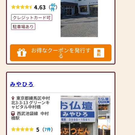
は、さまざまな供養（対
46
4.63
（
）
話の場づくり）の形をご
件
提案しております。ご自
クレジットカード可
身、ご家族にあった供養
駐車場あり
の形について、迷うこと
や、お困りのことなどご
ざいましたら、ぜひ、お
気軽にご相談ください。
お得なクーポンを発行す
無
店内にはお仏壇・お仏
る
料
具・お位牌・お線香・お
念珠等、豊富にご用意し
ております。1,000種類
以上の組み合わせの中か
みやひろ
らお客様に合ったお仏
壇・お仏具をご提案いた
します。
東京都練馬区中村
北3-3-13 グリーンキ
ャピタル中村橋
≪「カリモク家具」との
西武池袋線
中村
協同開発≫
橋駅
お仏壇のはせがわは、日
本を代表する家具メーカ
5
（
）
7件
ー「カリモク家具」との