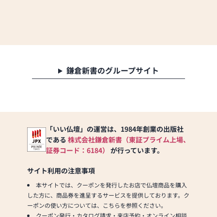
特別休業（12/29～1/3）
【アクセス】
東京メトロ銀座線「田原
町」下車 徒歩2分
専用駐車場あり
鎌倉新書のグループサイト
「いい仏壇」の運営は、1984年創業の出版社
である
株式会社鎌倉新書（東証プライム上場、
証券コード：6184）
が行っています。
サイト利用の注意事項
本サイトでは、クーポンを発行したお店で仏壇商品を購入
した方に、商品券を進呈するサービスを提供しております。ク
ーポンの使い方については、こちらを参照ください。
クーポン発行・カタログ請求・来店予約・オンライン相談