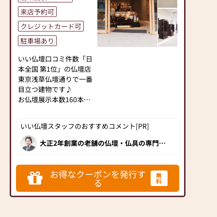
また、スタッフ一同、お
新盆をお迎えする皆様に
来店予約可
客様のご要望に丁寧にお
手作りテキストをご用意
クレジットカード可
応えいたします。お仏壇
してご準備のレクチャー
や仏具に関するご質問や
を致します。
駐車場あり
ご相談にも親身にお答え
お一人お一人のお気持に
いい仏壇口コミ件数「日
し、最適なアドバイスを
お応え出来るようにスッ
本全国 第1位」の仏壇店
いたします。お客様のご
タフも日々勉強しており
東京浅草仏壇通りで一番
満足度を最優先に考え、
ます。
目立つ建物です♪
心からのおもてなしを提
お気軽にお声をお掛け下
お仏壇展示本数160本以
供いたします。
さいませ。
上!
お仏壇のはせがわでは、
お仏壇展示本数190本の
お客様の大切なご供養に
金森店
いい仏壇スタッフのおすすめコメント[PR]
モダン仏壇・ミニ仏壇か
寄り添い、お手伝いさせ
小さいお仏壇から伝統的
ら伝統型仏壇、祖霊舎ま
ていただきます。ぜひ一
な立派なお仏壇まで広い
大正2年創業の老舗の仏壇・仏具の専門
店。様々なタイプの高品質なお仏壇を豊
で豊富な品揃え。
度、当店にお越しくださ
店内をゆっくりと品定め
富に取り揃え、 新築したばかりのきれい
お仏壇は下見が大切で
い。心地よい空間で、お
していただけます
な店内で、くつろぎながらお買い物いた
だけます！丁寧に説明してくださる接客
す。
仏壇や仏具をご覧いただ
お得なクーポンを発行す
新しいお仏壇をご購入の
無
対応も安心です。
年中無休ですので、お気
る
料
けます。スタッフ一同、
お客様は今ある古いお仏
軽にご来店ください。
心よりお待ちしておりま
壇を無料でお引き取り致
す。」
します。
仏壇・仏事についてのご
（引取り地域サイズによ