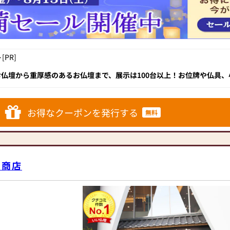
私達のモットーです。
お客様に納得して頂け
ご来店下さいませ!!
＝＝＝＝＝＝＝＝＝＝
PR]
」
仏壇から重厚感のあるお仏壇まで、展示は100台以上！お位牌や仏具、
トをご用意してご準備
ているため神奈川県からも多くのお客様が来店されています。
ようにスッタフも日々
お得なクーポンを発行する
無料
壇まで広い店内をゆっ
田商店
る古いお仏壇を無料で
せて頂きます。）
ザインのモダン仏壇を
」の銘品仏壇も見ごた