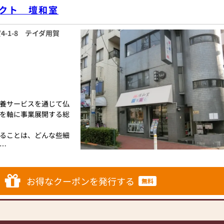
クト 壇和室
トなサイズの仏壇な
とができます。仏壇の
意しておりますので、
-1-8 テイダ用賀
ていただけます。
牌や線香、ろうそくや
アイテムも豊富に揃え
に合わせて、お求めい
です。品質に妥協せ
す。お客様に長くご利
養サービスを通じて仏
を取り扱っております
を軸に事業展開する総
ただけます。
に丁寧にお応えいたし
ることは、どんな些細
ご相談にも親身にお答
。お客様のご満足度を
待ち申し上げておりま
提供いたします。
なご供養に寄り添い、
お得なクーポンを発行する
無料
度、当店にお越しくだ
をご覧いただけます。
ます。」