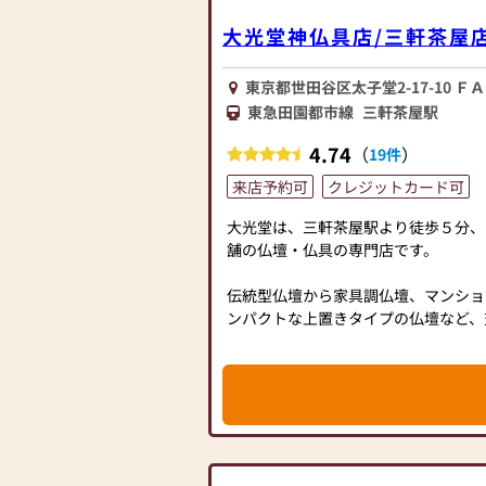
≪「カリモク家具」との協同開発≫
大光堂神仏具店/三軒茶屋
お仏壇のはせがわは、日本を代表する
ク家具」との協同開発で、現代の住宅
東京都世田谷区太子堂2-17-10 Ｆ
壇を作っています。他にも国内の家具
東急田園都市線
三軒茶屋駅
げたお仏壇コレクションがあり、祈る
しいカタチを提案します。
4.74
（
）
19件
≪はせがわ店舗サービスのご案内≫
来店予約可
クレジットカード可
●仏壇・仏具・お墓・相続・遺品整理
大光堂は、三軒茶屋駅より徒歩５分、1
●ご来店予約(ページ内の「来店予約
舗の仏壇・仏具の専門店です。
さい)
●お電話(ご相談や商品のご注文を承
伝統型仏壇から家具調仏壇、マンショ
い仏壇を見た」とお伝えください)
ンパクトな上置きタイプの仏壇など、
●訪問(はせがわの専門スタッフがご
仏壇・仏具の他、薫香、念珠、神具、
続きを致します)
数豊富に取り揃えております。
お仏壇の修理やお念珠の修理も承って
≪お仏壇のはせがわよりお客様へ≫
「仏壇や仏具をお探しでしたら、ぜひ
お客様のご来店を心よりお待ちしてお
越しください。当店は幅広い品揃えと
お客様をお迎えしています。
仏壇には様々な種類がございます。伝