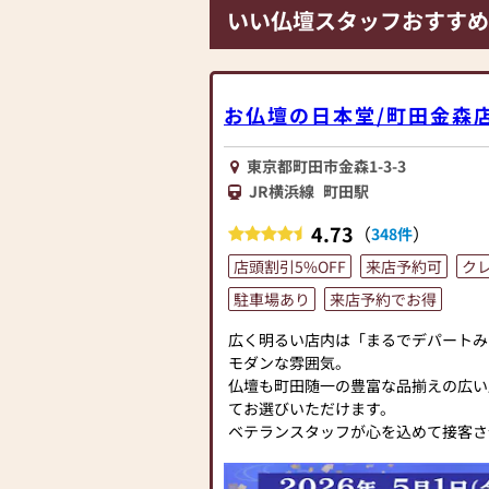
いい仏壇スタッフおすすめ
お仏壇の日本堂/町田金森
東京都町田市金森1-3-3
JR横浜線
町田駅
4.73
（
）
348件
店頭割引5%OFF
来店予約可
ク
駐車場あり
来店予約でお得
広く明るい店内は「まるでデパートみ
モダンな雰囲気。
仏壇も町田随一の豊富な品揃えの広い
てお選びいただけます。
ベテランスタッフが心を込めて接客さ
お客様の疑問な点ご不安に思っている
いませ。