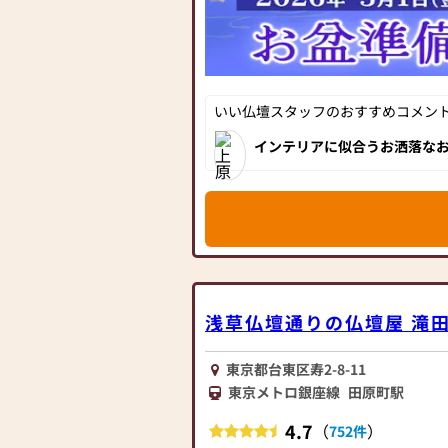
『偲ぶ心をかたちにするお手伝い』を
お客様お気持ちに寄り添いながらより
るご説明を致します。
是非一度、皆様で日本堂町田金森店に
＝＝＝＝＝＝＝＝＝＝＝＝＝＝＝＝＝
いい仏壇スタッフのおすすめコメント[
＝＝＝＝＝＝＝＝＝＝========
「お盆のご準備はととのいましたか？
インテリアに似合うお洒落なお
新盆をお迎えする皆様に手作りテキス
も豊富で、相模原市に隣接し
のレクチャーを致します。
お一人お一人のお気持にお応え出来る
勉強しております。
お気軽にお声をお掛け下さいませ。
お仏壇展示本数190本の金森店
小さいお仏壇から伝統的な立派なお仏
くりと品定めしていただけます
浅草仏壇通りの仏壇屋 滝
新しいお仏壇をご購入のお客様は今あ
お引き取り致します。
（引取り地域サイズによってご相談さ
東京都台東区寿2-8-11
お部屋にピッタリな豊富なサイズとデ
東京メトロ銀座線
田原町駅
セール価格にて展示しております。
4.7
（
）
もちろん「東京仏壇」「徳島唐木仏壇
752件