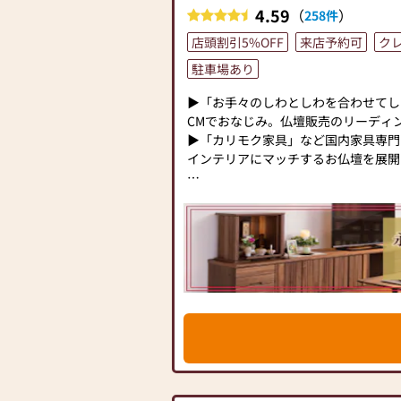
4.59
（
）
258件
店頭割引5%OFF
来店予約可
ク
駐車場あり
▶「お手々のしわとしわを合わせてし
CMでおなじみ。仏壇販売のリーディ
▶「カリモク家具」など国内家具専門
インテリアにマッチするお仏壇を展開
◆◆ お陰様で創業94年 ◆◆
国内130店舗以上のスケールメリッ
業以来、親切・丁寧な説明と対応を心が
のお仏壇、約3,000基のお墓を納め
せがわ」では、さまざまな供養（対話
提案しております。ご自身、ご家族に
て、迷うことや、お困りのことなどご
お気軽にご相談ください。店内にはお
牌・お線香・お念珠等、豊富にご用意し
種類以上の組み合わせの中からお客様
具をご提案いたします。