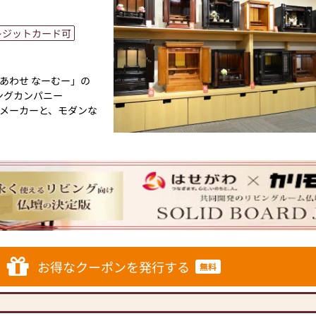
レジットカード可
あわせ なーむー」の
ングカンパニー
メーカーと、モダンな
トと東証上場の信頼。創
け、年間約25,000基
ています。「お仏壇のは
の場づくり）の形をご
あった供養の形につい
ざいましたら、ぜひ、
仏壇・お仏具・お位
お得なクーポンを発行する
無料
ております。1,000
に合ったお仏壇・お仏