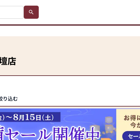
壇店
絞り込む