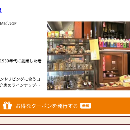
店
家具メーカー「カリモ
にあったモダンなお仏
ＡＭビル1F
専門メーカーと作り上
人と偲ぶ人をつなぐ新
のご相談
930年代に創業した老
ボタン」からお申込くだ
ります。お電話時に「い
ンやリビングに合うコ
充実のラインナップ。
相談や商品ご購入のお手
寺院用宗教用具など品
おります。
お得なクーポンを発行する
無料
お仏壇のはせがわにお
ります。
リーズナブルな価格で
統的な木製の仏壇やモ