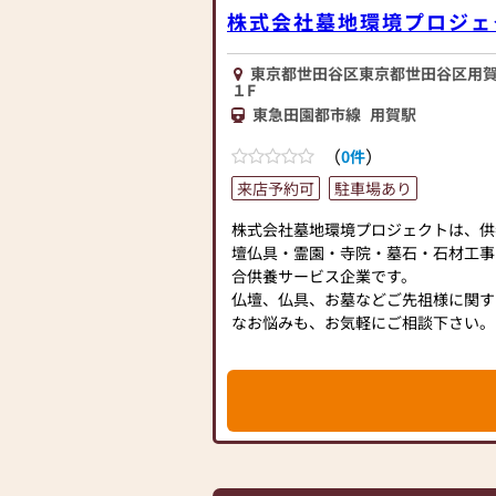
株式会社墓地環境プロジェ
ダンなデザインの仏壇、またコンパク
ど、お客様のご要望に合わせて選ぶこ
素材や彫刻、仏像の種類も豊富にご用
東京都世田谷区東京都世田谷区用賀4
心からご供養いただける仏壇を見つけ
１F
さらに、仏具も充実しております。位
東急田園都市線
用賀駅
花立てなど、お仏壇のセットや個別の
（
）
0件
ております。お好みやご自宅のお仏壇
ただけます。
来店予約可
駐車場あり
当店の魅力は、品質と価格のバランス
ず、お求めやすい価格を実現していま
株式会社墓地環境プロジェクトは、供
用いただけるような耐久性のある商品
壇仏具・霊園・寺院・墓石・石材工事
ので、安心してお買い物をお楽しみい
合供養サービス企業です。
また、スタッフ一同、お客様のご要望
仏壇、仏具、お墓などご先祖様に関す
ます。お仏壇や仏具に関するご質問や
なお悩みも、お気軽にご相談下さい。
えし、最適なアドバイスをいたします
スタッフ一同皆様のご来店を心よりお
最優先に考え、心からのおもてなしを
す。
お仏壇のはせがわでは、お客様の大切
お手伝いさせていただきます。ぜひ一
さい。心地よい空間で、お仏壇や仏具
スタッフ一同、心よりお待ちしており