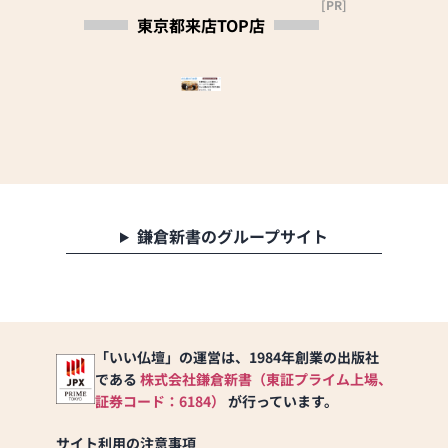
[PR]
東京都来店TOP店
【営業時間】
9:00～18:00 年中無休 ※
特別休業（12/29～1/3）
【アクセス】
東京メトロ銀座線「田原
町」下車 徒歩2分
専用駐車場あり
鎌倉新書のグループサイト
「いい仏壇」の運営は、1984年創業の出版社
である
株式会社鎌倉新書（東証プライム上場、
証券コード：6184）
が行っています。
サイト利用の注意事項