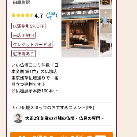
ご供養いただける仏壇を
＝＝＝＝＝＝＝＝＝＝＝
田原町駅
見つけていただけます。
＝＝＝＝＝＝＝＝＝＝＝
752
さらに、仏具も充実して
4.7
（
）
＝＝＝＝========
件
おります。位牌や線香、
「お盆のご準備はととの
店頭割引5%OFF
ろうそくや花立てなど、
いましたか？」
お仏壇のセットや個別の
新盆をお迎えする皆様に
来店予約可
アイテムも豊富に揃えて
手作りテキストをご用意
クレジットカード可
おります。お好みやご自
してご準備のレクチャー
宅のお仏壇に合わせて、
を致します。
駐車場あり
お求めいただけます。
お一人お一人のお気持に
当店の魅力は、品質と価
いい仏壇口コミ件数「日
お応え出来るようにスッ
格のバランスです。品質
本全国 第1位」の仏壇店
タフも日々勉強しており
に妥協せず、お求めやす
東京浅草仏壇通りで一番
ます。
い価格を実現していま
目立つ建物です♪
お気軽にお声をお掛け下
す。お客様に長くご利用
お仏壇展示本数160本以
さいませ。
いただけるような耐久性
上!
お仏壇展示本数190本の
のある商品を取り扱って
金森店
いい仏壇スタッフのおすすめコメント[PR]
おりますので、安心して
モダン仏壇・ミニ仏壇か
小さいお仏壇から伝統的
お買い物をお楽しみいた
ら伝統型仏壇、祖霊舎ま
な立派なお仏壇まで広い
大正2年創業の老舗の仏壇・仏具の専門
店。様々なタイプの高品質なお仏壇を豊
だけます。
で豊富な品揃え。
店内をゆっくりと品定め
富に取り揃え、 新築したばかりのきれい
また、スタッフ一同、お
お仏壇は下見が大切で
していただけます
な店内で、くつろぎながらお買い物いた
だけます！丁寧に説明してくださる接客
客様のご要望に丁寧にお
す。
新しいお仏壇をご購入の