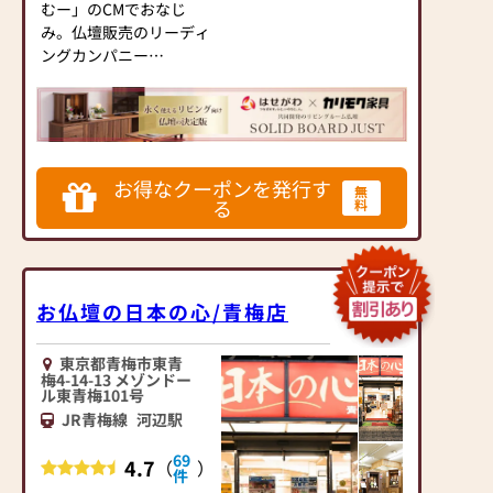
むー」のCMでおなじ
み。仏壇販売のリーディ
ングカンパニー
▶「カリモク家具」など
国内家具専門メーカー
と、モダンなインテリア
にマッチするお仏壇を展
開
お得なクーポンを発行す
無
る
料
◆◆ お陰様で創業94年
◆◆
国内130店舗以上のスケ
ールメリットと東証上場
お仏壇の日本の心/青梅店
の信頼。創業以来、親
切・丁寧な説明と対応を
心がけ、年間約25,000基
東京都青梅市東青
のお仏壇、約3,000基の
梅4-14-13 メゾンドー
ル東青梅101号
お墓を納めています。
JR青梅線
河辺駅
「お仏壇のはせがわ」で
は、さまざまな供養（対
69
4.7
（
）
話の場づくり）の形をご
件