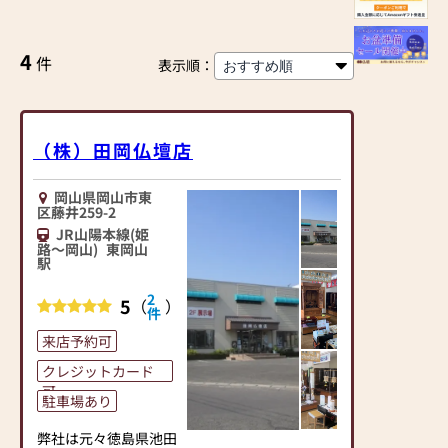
4
件
表示順：
（株）田岡仏壇店
岡山県岡山市東
区藤井259-2
JR山陽本線(姫
路～岡山)
東岡山
駅
2
5
（
）
件
来店予約可
クレジットカード
可
駐車場あり
弊社は元々徳島県池田