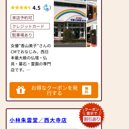
◆実務経験豊富な仏事
6
4.5
（
）
コーディネーター・お
件
墓ディレクターの有資
来店予約可
格者も在籍しておりま
す。
クレジットカード
◆仏壇・仏具・墓石だ
可
駐車場あり
けでなく、永代供養等
のご相談も承ります。
女優”香山美子”さんの
CMでおなじみ、西日
ぜひ一度中原三法堂 平
本最大級の仏壇・仏
島店にお越しください
具・墓石・霊園の専門
ませ。
店です。
パナソニック岡山工場
◆おかげさまでご好評
北300ｍ ”仏壇 中原三
お得なクーポンを発
をいただいておりま
無
法堂” の大きな看板が
行する
料
す、オリジナル仏
目印です。
壇”よろい”・オリジナ
ル墓石”オアシス”シリ
◆駐車場 約9台◆
ーズなどの他に、モー
ド（家具調）仏壇も多
小林朱雲堂／西大寺店
数展示しております。