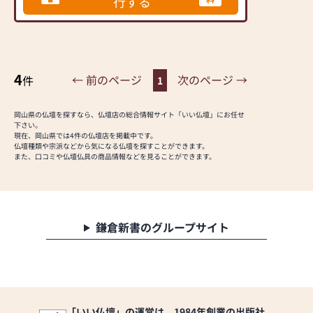
行する
ます。
◆駐車場 約20台◆
・独特の地域性や多種
多様な宗派や宗旨に細
やかに対応していま
す。
4
・長く続く伝統を守り
← 前のページ
次のページ →
件
1
ながら、若い世代から
のご要望にもお応えし
岡山県の仏壇を探すなら、仏壇店の総合情報サイト「いい仏壇」にお任せ
ています。
下さい。
現在、岡山県では4件の仏壇店を掲載中です。
仏壇種類や宗派などから気になる仏壇を探すことができます。
◆お墓の展示もござい
また、口コミや仏壇仏具の商品情報などを見ることができます。
ますのでお気軽にご相
談ください！
◆PayPay・ｄ払い使
えます♬
鎌倉新書のグループサイト
「いい仏壇」の運営は、1984年創業の出版社