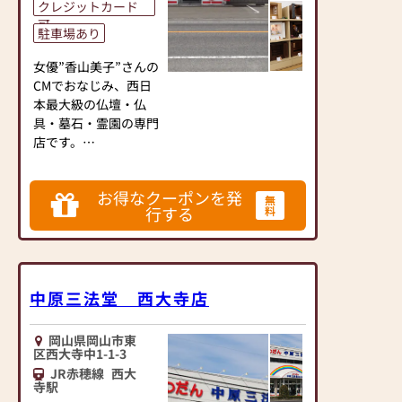
の修理も承っておりま
クレジットカード
す。
可
駐車場あり
また墓石の販売・修復
女優”香山美子”さんの
（傾き直し、墓じま
CMでおなじみ、西日
い）年間清掃等も承っ
本最大級の仏壇・仏
ております。草の生え
具・墓石・霊園の専門
にくい土（防草マサ）
店です。
も多くの方よりご依頼
いただいております。
◆おかげさまでご好評
お得なクーポンを発
をいただいておりま
無
行する
料
す、オリジナル仏
壇”よろい”・オリジナ
ル墓石”オアシス”シリ
ーズなどに加え、モー
ド系（家具調）仏壇も
中原三法堂 西大寺店
多数展示しておりま
す。
岡山県岡山市東
◆明るく広い店内で、
区西大寺中1-1-3
ゆっくりとご覧いただ
JR赤穂線
西大
けます。
寺駅