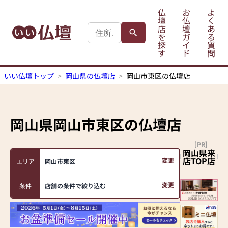
仏
お
よ
壇
仏
く
店
壇
あ
を
ガ
る
探
イ
質
す
ド
問
いい仏壇トップ
岡山県の仏壇店
岡山市東区の仏壇店
岡山県岡山市東区
の仏壇店
[PR]
岡山県来
店TOP店
変更
エリア
岡山市東区
変更
条件
店舗の条件で絞り込む