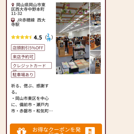
◆明るく広い店内で、
岡山県岡山市東
ゆっくりとご覧いただ
区西大寺中野本町
11-32
けます。
JR赤穂線
西大
◆実務経験豊富な仏事
寺駅
コーディネーター・お
墓ディレクターの有資
2
4.5
（
）
格者も在籍しておりま
件
す。
店頭割引5%OFF
◆仏壇・仏具だけでな
来店予約可
く、墓石・霊園・永代
供養等についてもご相
クレジットカード
談下さい。
可
駐車場あり
ぜひ一度中原三法堂 西
祈る、偲ぶ、感謝す
大寺店にお越しくださ
る。
いませ。
・岡山市東区を中心
に、備前市・瀬戸内
天満屋ハピータウン西
市・赤磐市・和気町の
大寺店斜め向かい ”ぶ
東備地域をも広くカバ
つだん 中原三法堂” の
ーし、独自の地域性や
大きな看板が目印で
お得なクーポンを発
ご要望にお応えしてい
無
す。
料