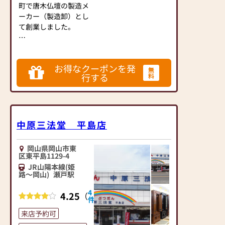
町で唐木仏壇の製造メ
ーカー（製造卸）とし
て創業しました。
岡山に出店して今年で
50年目を迎えます。現
お得なクーポンを発
在は仏壇・仏具・墓
無
行する
料
石・満中陰のギフトな
どを小売業を営んでい
ます。
仏壇の製造メーカーの
経験を活かし、お客様
中原三法堂 平島店
がお求めになられる商
品のご提案とお買い上
岡山県岡山市東
げいただき、より心が
区東平島1129-4
豊かになっていただけ
JR山陽本線(姫
ることを心がけていま
路～岡山)
瀬戸駅
す。
4
4.25
（
）
件
今まで大切に拝まれて
来店予約可
こられたお仏壇、仏具