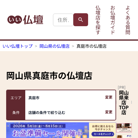
仏
お
よ
壇
仏
く
店
壇
あ
を
ガ
る
探
イ
質
す
ド
問
いい仏壇トップ
岡山県の仏壇店
真庭市の仏壇店
岡山県真庭市
の仏壇店
[PR]
岡山
県来
変更
エリア
真庭市
店
TOP
店
変更
条件
店舗の条件で絞り込む