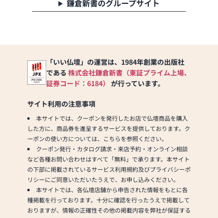
ただきます。
鎌倉新書のグループサイト
また、お仏壇のリフォー
ムも承っております。
皆様のご来店、心よりお
待ちしております。
「いい仏壇」の運営は、1984年創業の出版社
である
株式会社鎌倉新書（東証プライム上場、
証券コード：6184）
が行っています。
サイト利用の注意事項
本サイトでは、クーポンを発行したお店で仏壇商品を購入
した方に、商品券を進呈するサービスを提供しております。ク
ーポンの使い方については、こちらを参照ください。
クーポン発行・カタログ請求・来店予約・オンライン相談
など各種お問い合わせはすべて「無料」で承ります。本サイト
の下部に掲載されているサービス利用規約及びプライバシーポ
リシーにご同意いただいたうえで、お申し込みください。
本サイトでは、各仏壇店舗から申告された情報をもとに各
種掲載を行っております。十分に確認を行ったうえで掲載して
おりますが、情報の正確性その他の掲載内容を弊社が保証する