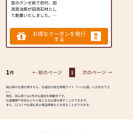
宮のグンゼ前で初代、田
渕良治郎が田渕石材とし
て創業いたしました。そ
の後1984年（昭和59
年）10月5日、現在の津
お得なクーポンを発行
山市小田中にお仏壇とお
無
する
料
仏具の専門店として有限
会社田渕仏心堂を開業い
たしました。1992年
（平成4年）には法人を
株式会社に変更し、株式
1
会社田渕仏心堂となり現
← 前のページ
次のページ →
件
1
在に至ります。
長年に渡り、県北の地を
岡山県の仏壇を探すなら、仏壇店の総合情報サイト「いい仏壇」にお任せ下さ
中心に、地元の皆様に親
い。
しまれてきました。
現在、岡山県では1件の仏壇店を掲載中です。
仏壇種類や宗派などから気になる仏壇を探すことができます。
これからも地域のお客様
また、口コミや仏壇仏具の商品情報などを見ることができます。
にご満足をいただける
「こだわりの商品」のご
提供と「親身の接客サー
ビス」でご奉仕させてい