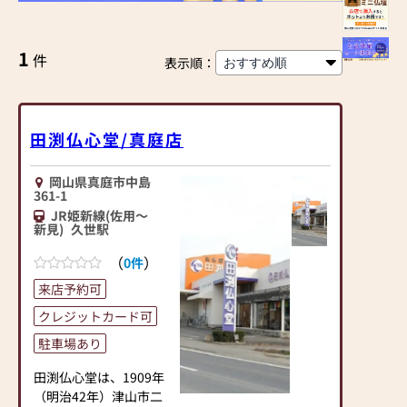
1
件
表示順：
田渕仏心堂/真庭店
岡山県真庭市中島
361-1
JR姫新線(佐用～
新見)
久世駅
（
）
0件
来店予約可
クレジットカード可
駐車場あり
田渕仏心堂は、1909年
（明治42年）津山市二