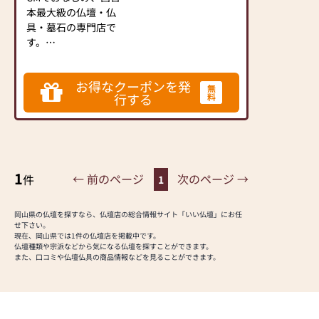
本最大級の仏壇・仏
具・墓石の専門店で
す。
◆おかげさまでご好評
お得なクーポンを発
をいただいておりま
無
行する
料
す、オリジナル仏
壇”よろい”・オリジナ
ル墓石”オアシス”シリ
ーズなど中原三法堂な
らではの取り揃えで
1
す。
← 前のページ
次のページ →
件
1
◆明るく広い店内で、
ゆっくりとご覧いただ
岡山県の仏壇を探すなら、仏壇店の総合情報サイト「いい仏壇」にお任
けます。
せ下さい。
◆実務経験豊富な仏事
現在、岡山県では1件の仏壇店を掲載中です。
仏壇種類や宗派などから気になる仏壇を探すことができます。
コーディネーター・お
また、口コミや仏壇仏具の商品情報などを見ることができます。
墓ディレクター・お墓
ディレクターの有資格
者も在籍しておりま
す。