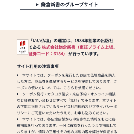
◆仏壇・仏具だけでな
鎌倉新書のグループサイト
く、墓石についてもご
相談承ります。
ぜひ一度中原三法堂
玉野店にお越しくださ
「いい仏壇」の運営は、1984年創業の出版社
いませ。
である
株式会社鎌倉新書（東証プライム上場、
国道30号線沿い 玉野
証券コード：6184）
が行っています。
市立図書館向かい ”仏
壇 中原三法堂” の大き
サイト利用の注意事項
な看板が目印です。
本サイトでは、クーポンを発行したお店で仏壇商品を購入
した方に、商品券を進呈するサービスを提供しております。ク
◆駐車場 約15台◆
ーポンの使い方については、こちらを参照ください。
クーポン発行・カタログ請求・来店予約・オンライン相談
など各種お問い合わせはすべて「無料」で承ります。本サイト
の下部に掲載されているサービス利用規約及びプライバシーポ
リシーにご同意いただいたうえで、お申し込みください。
本サイトでは、各仏壇店舗から申告された情報をもとに各
種掲載を行っております。十分に確認を行ったうえで掲載して
おりますが、情報の正確性その他の掲載内容を弊社が保証する