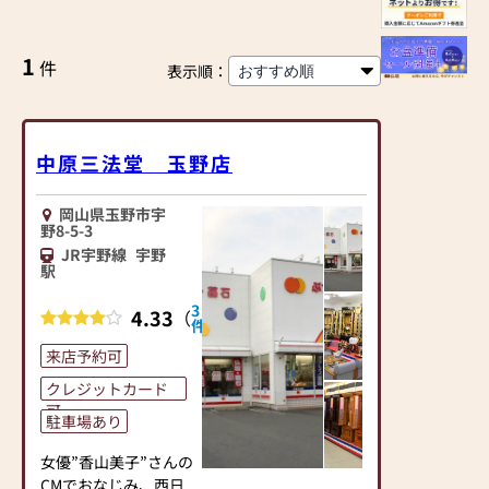
1
件
表示順：
中原三法堂 玉野店
岡山県玉野市宇
野8-5-3
JR宇野線
宇野
駅
3
4.33
（
）
件
来店予約可
クレジットカード
可
駐車場あり
女優”香山美子”さんの
CMでおなじみ、西日