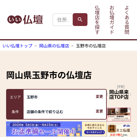
仏
お
よ
壇
仏
く
店
壇
あ
を
ガ
る
探
イ
質
す
ド
問
いい仏壇トップ
岡山県の仏壇店
玉野市の仏壇店
岡山県玉野市
の仏壇店
[PR]
岡山県来
店TOP店
変更
エリア
玉野市
変更
条件
店舗の条件で絞り込む