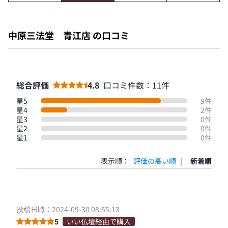
中原三法堂 青江店 の口コミ
総合評価
4.8
口コミ件数：11件
星5
9件
星4
2件
星3
0件
星2
0件
星1
0件
表示順：
評価の高い順
|
新着順
投稿日時：2024-09-30 08:55:13
5
いい仏壇経由で購入