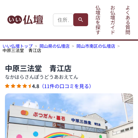
仏
お
よ
壇
仏
く
店
壇
あ
を
ガ
る
探
イ
質
す
ド
問
いい仏壇トップ
岡山県の仏壇店
岡山市南区の仏壇店
中原三法堂 青江店
中原三法堂 青江店
なかはらさんぽうどうあおえてん
4.8
（11件の口コミを見る）