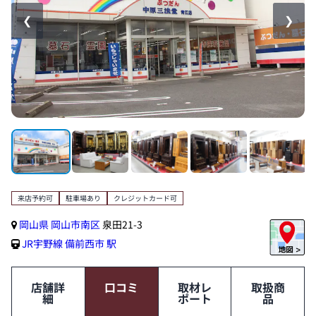
❮
❯
来店予約可
駐車場あり
クレジットカード可
岡山県
岡山市南区
泉田21-3
JR宇野線
備前西市 駅
店舗詳
口コミ
取材レ
取扱商
細
ポート
品