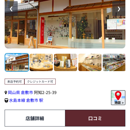
❮
❯
来店予約可
クレジットカード可
岡山県
倉敷市
阿知2-25-39
水島本線
倉敷市 駅
店舗詳細
口コミ