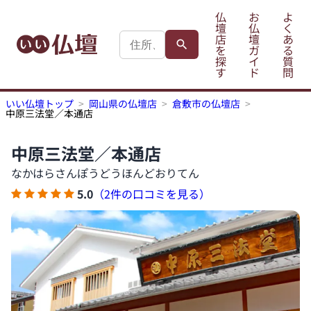
仏
お
よ
壇
仏
く
店
壇
あ
を
ガ
る
探
イ
質
す
ド
問
いい仏壇トップ
岡山県の仏壇店
倉敷市の仏壇店
中原三法堂／本通店
中原三法堂／本通店
なかはらさんぽうどうほんどおりてん
5.0
（2件の口コミを見る）