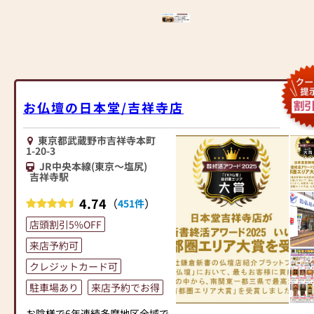
お仏壇の日本堂/吉祥寺店
東京都武蔵野市吉祥寺本町
1-20-3
JR中央本線(東京～塩尻)
吉祥寺駅
4.74
（
）
451件
店頭割引5%OFF
来店予約可
クレジットカード可
駐車場あり
来店予約でお得
お陰様で6年連続多摩地区全域で