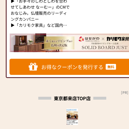
ます。お客様に長くご利用いた
▶「お手々のしわとしわを合わ
お位牌、進物線香、線香、ロー
ただ、心の中で願うだけでは、
だけるような耐久性のある商品
せてしあわせ なーむー」のCMで
ソク、等の小物、手元供養品も
やりきれない寂しさが残ること
を取り扱っておりますので、安
おなじみ。仏壇販売のリーディ
数多く展示しております!!
もある。そんなとき、「まなか
心してお買い物をお楽しみいた
ングカンパニー
⭐⭐⭐当店にてお仏壇をご購入の
のお位牌・お仏壇」を介して、
だけます。
▶「カリモク家具」など国内家
お客様に限り、古いお仏壇のお
今日も同じ空間に変わらずあの
また、スタッフ一同、お客様の
具専門メーカーと、モダンなイ
引取りを無料でいたします⭐⭐⭐
人がいてくれると思えること。
ご要望に丁寧にお応えいたしま
ンテリアにマッチするお仏壇を
※本広告期間中にお仏壇ご購入
その存在を感じられることで、
す。お仏壇や仏具に関するご質
展開
のお客様。但しお仏壇のお引取
私たちの心は穏やかな慈しみの
問やご相談にも親身にお答え
り地域、お仏壇サイズによって
気持ちで満たされます。
し、最適なアドバイスをいたし
◆◆ お陰様で創業94年 ◆◆
はご相談させていただく場合が
ます。お客様のご満足度を最優
国内130店舗以上のスケールメ
ございます。
慌ただしい日々の中で、ふと足
お得なクーポンを発行する
無料
先に考え、心からのおもてなし
リットと東証上場の信頼。創業
是非一度、ご覧になって下さ
を止めて、大切な誰かと心を通
を提供いたします。
以来、親切・丁寧な説明と対応
い!!
わせられる。目の前の人を想
お仏壇のはせがわでは、お客様
を心がけ、年間約25,000基のお
スッタフ一同、皆様のご来店を
い、今日を生きていける。それ
の大切なご供養に寄り添い、お
仏壇、約3,000基のお墓を納めて
心よりお待ちいたしております
が、「想うと、暮らす。」とい
手伝いさせていただきます。ぜ
います。「お仏壇のはせがわ」
＝＝＝＝＝＝＝＝＝＝＝＝＝＝
[PR]
うことなのだと思います。
ひ一度、当店にお越しくださ
東京都来店TOP店
では、さまざまな供養（対話の
＝＝＝＝＝＝＝＝＝＝＝＝＝＝
「祈りの道具屋まなか」を通じ
い。心地よい空間で、お仏壇や
場づくり）の形をご提案してお
＝＝＝＝＝＝＝＝＝＝＝＝
て、人を想うそれぞれの暮らし
仏具をご覧いただけます。スタ
ります。ご自身、ご家族にあっ
が続いていくようにと願ってい
ッフ一同、心よりお待ちしてお
た供養の形について、迷うこと
■日本堂なら国産仏壇も大特
ます。
ります。」
や、お困りのことなどございま
価！オリジナル商品も多数展示
したら、ぜひ、お気軽にご相談
中！