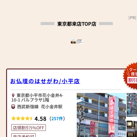
ください。店内にはお仏壇・お
■東京都指定伝統工芸品「東京
仏具・お位牌・お線香・お念珠
仏壇」も他社には無い展示数！
[PR]
等、豊富にご用意しておりま
■当店は「モダン仏壇」「現代
東京都来店TOP店
す。1,000種類以上の組み合わせ
仏壇」「伝統工芸仏壇」「唐木
の中からお客様に合ったお仏
仏壇」を見て選べるお店です！
壇・お仏具をご提案いたしま
■ご不明な点は仏事の専門家
す。
「仏事コーディネーター」まで
お気軽に
≪「カリモク家具」との協同開
お問い合わせください。
発≫
お仏壇のはせがわは、日本を代
是非！期間中にご来店下さいま
表する家具メーカー「カリモク
せスッタフ一同、皆様のご来店
お仏壇のはせがわ/小平店
家具」との協同開発で、現代の
を心よりお待ちしております。
住宅にあったモダンなお仏壇を
東京都小平市花小金井4-
作っています。他にも国内の家
■■当店にてお仏壇をご購入の
10-1 パルプラザ1階
具専門メーカーと作り上げたお
お客様に限り古いお仏壇のお引
西武新宿線
花小金井駅
仏壇コレクションがあり、祈る
き取り無料！■■
人と偲ぶ人をつなぐ新しいカタ
※お仏壇のお引き取り地域、サ
4.58
（
）
257件
チを提案します。
イズによってはご相談させてい
店頭割引5%OFF
ただく場合がございます。
≪はせがわ店舗サービスのご案
来店予約可