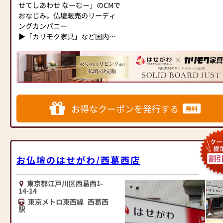
せてしあわせ なーむー」のCMで
越しください。当店は幅広い品
す。是非！皆様！ご活用下さい!!
発≫
おなじみ。仏壇販売のリーディ
揃えとリーズナブルな価格でお
＝☆＝☆＝☆＝☆＝☆＝☆＝☆
お仏壇のはせがわは、日本を代
ングカンパニー
客様をお迎えしています。
＝☆＝☆＝☆＝☆＝☆＝☆＝☆
表する家具メーカー「カリモク
▶「カリモク家具」など国内家
仏壇には様々な種類がございま
＝☆＝☆＝☆＝☆＝☆＝☆＝☆
家具」との協同開発で、現代の
具専門メーカーと、モダンなイ
す。伝統的な木製の仏壇やモダ
＝☆＝☆＝☆＝☆＝☆＝☆＝☆
住宅にあったモダンなお仏壇を
ンテリアにマッチするお仏壇を
ンなデザインの仏壇、またコン
＝＝
作っています。他にも国内の家
展開
パクトなサイズの仏壇など、お
具専門メーカーと作り上げたお
客様のご要望に合わせて選ぶこ
創業300有余年の永きに渡り神
仏壇コレクションがあり、祈る
◆◆ お陰様で創業94年 ◆◆
とができます。仏壇の素材や彫
社様、寺院様よりご用命戴き、
人と偲ぶ人をつなぐ新しいカタ
国内130店舗以上のスケールメ
刻、仏像の種類も豊富にご用意
神・仏具の専門店として多くの
チを提案します。
お得なクーポンを発行する
無料
リットと東証上場の信頼。創業
しておりますので、心からご供
お客様に支えられてまいりまし
以来、親切・丁寧な説明と対応
養いただける仏壇を見つけてい
た。製造から販売まで、より迅
≪はせがわ店舗サービスのご案
を心がけ、年間約25,000基のお
ただけます。
速に調達し最上の製品をお届け
内≫
仏壇、約3,000基のお墓を納めて
さらに、仏具も充実しておりま
する事をモットーに、日々精進
●仏壇・仏具・お墓・相続・遺
います。「お仏壇のはせがわ」
す。位牌や線香、ろうそくや花
を重ねております。
品整理のご相談
お仏壇のはせがわ/西葛西店
では、さまざまな供養（対話の
立てなど、お仏壇のセットや個
お客様のお近くの仏壇店、お仏
●ご来店予約(ページ内の「来店
場づくり）の形をご提案してお
別のアイテムも豊富に揃えてお
壇の日本堂町田駅前店に何なり
予約ボタン」からお申込くださ
ります。ご自身、ご家族にあっ
東京都江戸川区西葛西1-
ります。お好みやご自宅のお仏
とお申し付け頂きますようにお
い)
14-14
た供養の形について、迷うこと
壇に合わせて、お求めいただけ
願いを申し上げます。
●お電話(ご相談や商品のご注文
東京メトロ東西線
西葛西
や、お困りのことなどございま
ます。
を承ります。お電話時に「いい
駅
したら、ぜひ、お気軽にご相談
当店の魅力は、品質と価格のバ
東京都伝統工芸品の東京仏壇を
仏壇を見た」とお伝えください)