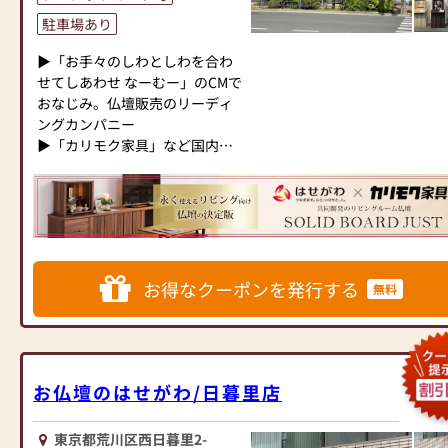
す。
だけます。
「仏壇や仏具をお探しでした
駐車場あり
また、スタッフ一同、お客様の
ら、ぜひお仏壇のはせがわにお
≪「カリモク家具」との協同開
ご要望に丁寧にお応えいたしま
越しください。当店は幅広い品
▶「お手々のしわとしわを合わ
発≫
す。お仏壇や仏具に関するご質
揃えとリーズナブルな価格でお
せてしあわせ なーむー」のCMで
お仏壇のはせがわは、日本を代
問やご相談にも親身にお答え
客様をお迎えしています。
おなじみ。仏壇販売のリーディ
表する家具メーカー「カリモク
し、最適なアドバイスをいたし
仏壇には様々な種類がございま
ングカンパニー
家具」との協同開発で、現代の
ます。お客様のご満足度を最優
す。伝統的な木製の仏壇やモダ
▶「カリモク家具」など国内家
住宅にあったモダンなお仏壇を
先に考え、心からのおもてなし
ンなデザインの仏壇、またコン
具専門メーカーと、モダンなイ
作っています。他にも国内の家
を提供いたします。
パクトなサイズの仏壇など、お
ンテリアにマッチするお仏壇を
具専門メーカーと作り上げたお
お仏壇のはせがわでは、お客様
客様のご要望に合わせて選ぶこ
展開
仏壇コレクションがあり、祈る
の大切なご供養に寄り添い、お
とができます。仏壇の素材や彫
人と偲ぶ人をつなぐ新しいカタ
手伝いさせていただきます。ぜ
刻、仏像の種類も豊富にご用意
◆◆ お陰様で創業94年 ◆◆
チを提案します。
ひ一度、当店にお越しくださ
しておりますので、心からご供
国内130店舗以上のスケールメ
い。心地よい空間で、お仏壇や
養いただける仏壇を見つけてい
お得なクーポンを発行する
無料
リットと東証上場の信頼。創業
≪はせがわ店舗サービスのご案
仏具をご覧いただけます。スタ
ただけます。
以来、親切・丁寧な説明と対応
内≫
ッフ一同、心よりお待ちしてお
さらに、仏具も充実しておりま
を心がけ、年間約25,000基のお
●仏壇・仏具・お墓・相続・遺
ります。」
す。位牌や線香、ろうそくや花
仏壇、約3,000基のお墓を納めて
品整理のご相談
立てなど、お仏壇のセットや個
います。「お仏壇のはせがわ」
●ご来店予約(ページ内の「来店
お仏壇のはせがわ/日暮里店
別のアイテムも豊富に揃えてお
では、さまざまな供養（対話の
予約ボタン」からお申込くださ
ります。お好みやご自宅のお仏
場づくり）の形をご提案してお
い)
壇に合わせて、お求めいただけ
ります。ご自身、ご家族にあっ
東京都荒川区西日暮里2-