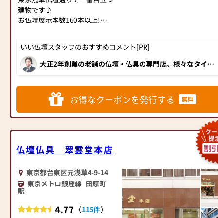
は今ある古いお仏壇を無料でお
建物です♪
出会えるとおもいます
引き取り致します。
お仏壇展示本数160本以上!
（引取り地域サイズによってご
相談させて頂きます。）
モダン仏壇・ミニ仏壇から伝統
お買い替えのお客様、古いお仏
お部屋にピッタリな豊富なサイ
いい仏壇スタッフのおすすめコメント[PR]
型仏壇、祖霊舎まで豊富な品揃
壇のお引き取り無料にて承りま
ズとデザインのモダン仏壇をセ
え。
す。
大正2年創業の老舗の仏壇・仏具の専門店。様々なタイプ
ール価格にて展示しておりま
の高品質なお仏壇を豊富に取り揃え、 新築したばかりの
お仏壇は下見が大切です。
皆様のご来店お待ちしておりま
す。
きれいな店内で、くつろぎながらお買い物いただけます！
年中無休ですので、お気軽にご
す。
丁寧に説明してくださる接客対応も安心です。
もちろん「東京仏壇」「徳島唐
来店ください。
初めてのお客様も分から
木仏壇」の銘品仏壇も見ごたえ
お得なクーポンを発行する
無料
ない事だらけ、どうしたら良い
充分！！8/31まで大幅値下げを
仏壇・仏事についてのご相談も
か？何をしたらいいの？ご不安
実施中です!!是非一度、ご家族
安心して下さい。
がたくさんあると思います。
でご覧になりにいらっしゃって
13名の仏事コーディネーター資
ご相談ご質問だけでもベ
見て下さいませ！
格取得者が、いつでもご相談を
テランスッタフのいる当店にご
スッタフ一同、皆様のご来店を
仏壇仏具 翠雲堂本店
受付けます。
質問お問合せ下さい。
心よりお待ち致しております。!!
どこよりも安い価格で、どこよ
お客様の偲ぶお心を第一
東京都台東区元浅草4-9-14
りも親切な接客でお待ちしてお
にアドバイスさせて頂きます。
ります。
東京メトロ銀座線
田原町
お気軽にスッタフまでお
駅
声を掛けて下さいませ。随時ご
また、下の「イチ押し記事」の
来店予約も承っております。
4.77
（
）
115件
コーナーより当店ホームページ
お値打ち品は数に限りが