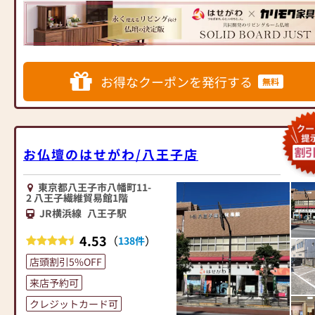
ンテリアにマッチするお仏壇を
きを致します)
展開
≪お仏壇のはせがわよりお客様
◆◆ お陰様で創業94年 ◆◆
へ≫
国内130店舗以上のスケールメ
「仏壇や仏具をお探しでした
お得なクーポンを発行する
無料
リットと東証上場の信頼。創業
ら、ぜひお仏壇のはせがわにお
以来、親切・丁寧な説明と対応
越しください。当店は幅広い品
を心がけ、年間約25,000基のお
揃えとリーズナブルな価格でお
仏壇、約3,000基のお墓を納めて
客様をお迎えしています。
います。「お仏壇のはせがわ」
仏壇には様々な種類がございま
お仏壇のはせがわ/八王子店
では、さまざまな供養（対話の
す。伝統的な木製の仏壇やモダ
場づくり）の形をご提案してお
ンなデザインの仏壇、またコン
ります。ご自身、ご家族にあっ
東京都八王子市八幡町11-
パクトなサイズの仏壇など、お
2 八王子繊維貿易館1階
た供養の形について、迷うこと
客様のご要望に合わせて選ぶこ
JR横浜線
八王子駅
や、お困りのことなどございま
とができます。仏壇の素材や彫
したら、ぜひ、お気軽にご相談
刻、仏像の種類も豊富にご用意
4.53
（
）
138件
ください。店内にはお仏壇・お
しておりますので、心からご供
仏具・お位牌・お線香・お念珠
店頭割引5%OFF
養いただける仏壇を見つけてい
等、豊富にご用意しておりま
ただけます。
来店予約可
す。1,000種類以上の組み合わせ
さらに、仏具も充実しておりま
クレジットカード可
の中からお客様に合ったお仏
す。位牌や線香、ろうそくや花