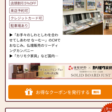
ひ一度、当店にお越しくださ
しておりますので、心からご供
仏具・お位牌・お線香・お念珠
店頭割引5%OFF
い。心地よい空間で、お仏壇や
養いただける仏壇を見つけてい
等、豊富にご用意しておりま
来店予約可
仏具をご覧いただけます。スタ
ただけます。
す。1,000種類以上の組み合わせ
ッフ一同、心よりお待ちしてお
さらに、仏具も充実しておりま
クレジットカード可
の中からお客様に合ったお仏
ります。」
す。位牌や線香、ろうそくや花
壇・お仏具をご提案いたしま
駐車場あり
立てなど、お仏壇のセットや個
す。
別のアイテムも豊富に揃えてお
▶「お手々のしわとしわを合わ
ります。お好みやご自宅のお仏
≪「カリモク家具」との協同開
せてしあわせ なーむー」のCMで
壇に合わせて、お求めいただけ
発≫
おなじみ。仏壇販売のリーディ
ます。
お仏壇のはせがわは、日本を代
ングカンパニー
当店の魅力は、品質と価格のバ
表する家具メーカー「カリモク
▶「カリモク家具」など国内家
ランスです。品質に妥協せず、
家具」との協同開発で、現代の
具専門メーカーと、モダンなイ
お求めやすい価格を実現してい
住宅にあったモダンなお仏壇を
ンテリアにマッチするお仏壇を
ます。お客様に長くご利用いた
作っています。他にも国内の家
展開
だけるような耐久性のある商品
具専門メーカーと作り上げたお
を取り扱っておりますので、安
仏壇コレクションがあり、祈る
◆◆ お陰様で創業94年 ◆◆
心してお買い物をお楽しみいた
人と偲ぶ人をつなぐ新しいカタ
国内130店舗以上のスケールメ
お得なクーポンを発行する
だけます。
チを提案します。
無料
リットと東証上場の信頼。創業
また、スタッフ一同、お客様の
以来、親切・丁寧な説明と対応
ご要望に丁寧にお応えいたしま
≪はせがわ店舗サービスのご案
を心がけ、年間約25,000基のお
す。お仏壇や仏具に関するご質
内≫
仏壇、約3,000基のお墓を納めて