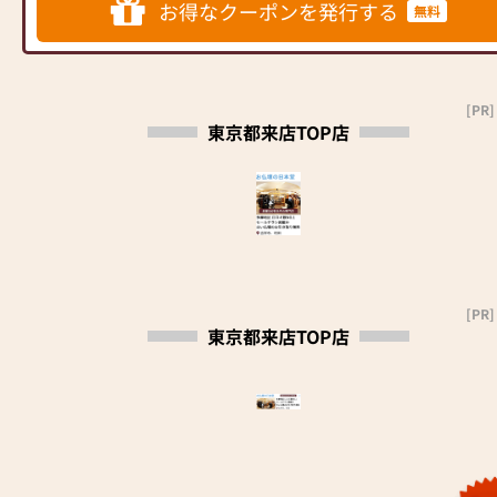
お得なクーポンを発行する
無料
リットと東証上場の信頼。創業
り「店舗横に専用駐車場」
お陰様で多摩地区全域で口コミ
以来、親切・丁寧な説明と対応
件数最多
を心がけ、年間約25,000基のお
新型コロナウイルス対策実施中
多くのお客様にお選びいただい
仏壇、約3,000基のお墓を納めて
当店では、お客様と従業員の安
ております。
います。「お仏壇のはせがわ」
[PR]
全の確保を最優先に考え、以下
武蔵野市・三鷹市で唯一の仏事
東京都来店TOP店
では、さまざまな供養（対話の
の予防対策に取り組んでおりま
コーディネーター在籍店。商品
場づくり）の形をご提案してお
す。
知識・商品説明が違います。仏
ります。ご自身、ご家族にあっ
ご安心なさってご来店下さい。
事相談承ります
た供養の形について、迷うこと
①従業員の接客の際のマスクの
吉祥寺駅から一番近いお仏壇・
や、お困りのことなどございま
徹底
寺院仏具の専門店です。電車・
したら、ぜひ、お気軽にご相談
②各店舗に消毒液を設置
バス利用のお客様に便利です。
ください。店内にはお仏壇・お
③従業員の37.5℃以上の発熱時
弊店のビルに提携駐車場完備。
仏具・お位牌・お線香・お念珠
の出勤を制限
車のお客様にも便利です。
[PR]
等、豊富にご用意しておりま
④従業員の手洗い・アルコール
東京都来店TOP店
す。1,000種類以上の組み合わせ
消毒の徹底
創業300有余年の永きに渡り神
の中からお客様に合ったお仏
⑤店内の拭き取り消毒の徹底
社様、寺院様よりご用命戴き、
壇・お仏具をご提案いたしま
⑥数時間ごとの換気の徹底
神・仏具の専門店として多くの
す。
お客様に支えられてまいりまし
た。製造から販売まで、より迅
≪「カリモク家具」との協同開
速に調達し最上の製品をお届け
発≫
する事をモットーに、日々精進