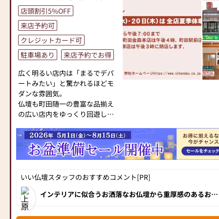
お仏壇・お位牌をご購入検討中
店頭割引5%OFF
のお客様へ
来店予約可
時間帯によっては大変混みあい
ますので来店予約がおすすめで
クレジットカード可
す。
駐車場あり
来店予約でお得
午後2時～3時ぐらいが比較的す
いている場合が多いいです。
広く明るい店内は「まるでデパ
このページの上部の写真スライ
ートみたい」と驚かれるほどモ
ダーの上の「クーポンを受け取
ダンな雰囲気。
る」をクリックして頂いて、
仏壇も町田随一の豊富な品揃え
「同時に来店予約も可能です」
の広い店内をゆっくり回遊して
から日付をお選びください。
お選びいただけます。
ベテランスタッフが心を込めて
⭐⭐⭐6月26日(金)より8月17日
接客させて頂きます。
(月)まで【お盆大特価セール】
お客様の疑問な点ご不安に思っ
開催中‼⭐⭐⭐
ている事、何でもお聞き下さい
お提灯、お盆用品多数展示して
ませ。
いい仏壇スタッフのおすすめコメント[PR]
おります。早目のご準備がオス
『偲ぶ心をかたちにするお手伝
スメです。
インテリアに似合うお洒落なお仏壇から重厚感のあるお仏
い』を私達のモットーです。
壇まで、展示は100台以上！お位牌や仏具、小物の品揃え
お客様お気持ちに寄り添いなが
も豊富で、相模原市に隣接しているため神奈川県からも多
古いお仏壇の引き取り料が無料
くのお客様が来店されています。
らよりお客様に納得して頂ける