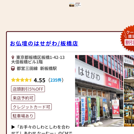
壇・お仏具をご提案いたしま
心してお買い物をお楽しみいた
へ≫
す。
だけます。
「仏壇や仏具をお探しでした
また、スタッフ一同、お客様の
ら、ぜひお仏壇のはせがわにお
≪「カリモク家具」との協同開
ご要望に丁寧にお応えいたしま
越しください。当店は幅広い品
発≫
す。お仏壇や仏具に関するご質
揃えとリーズナブルな価格でお
お仏壇のはせがわは、日本を代
問やご相談にも親身にお答え
客様をお迎えしています。
表する家具メーカー「カリモク
し、最適なアドバイスをいたし
お仏壇のはせがわ/板橋店
仏壇には様々な種類がございま
家具」との協同開発で、現代の
ます。お客様のご満足度を最優
す。伝統的な木製の仏壇やモダ
住宅にあったモダンなお仏壇を
先に考え、心からのおもてなし
ンなデザインの仏壇、またコン
東京都板橋区板橋1-42-13
作っています。他にも国内の家
を提供いたします。
大佳板橋ビル1階
パクトなサイズの仏壇など、お
具専門メーカーと作り上げたお
お仏壇のはせがわでは、お客様
都営三田線
新板橋駅
客様のご要望に合わせて選ぶこ
仏壇コレクションがあり、祈る
の大切なご供養に寄り添い、お
とができます。仏壇の素材や彫
人と偲ぶ人をつなぐ新しいカタ
手伝いさせていただきます。ぜ
4.55
（
）
235件
刻、仏像の種類も豊富にご用意
チを提案します。
ひ一度、当店にお越しくださ
しておりますので、心からご供
店頭割引5%OFF
い。心地よい空間で、お仏壇や
養いただける仏壇を見つけてい
≪はせがわ店舗サービスのご案
仏具をご覧いただけます。スタ
来店予約可
ただけます。
内≫
ッフ一同、心よりお待ちしてお
さらに、仏具も充実しておりま
クレジットカード可
●仏壇・仏具・お墓・相続・遺
ります。」
す。位牌や線香、ろうそくや花
品整理のご相談
駐車場あり
立てなど、お仏壇のセットや個
●ご来店予約(ページ内の「来店
別のアイテムも豊富に揃えてお
予約ボタン」からお申込くださ
▶「お手々のしわとしわを合わ
ります。お好みやご自宅のお仏
い)
せてしあわせ なーむー」のCMで