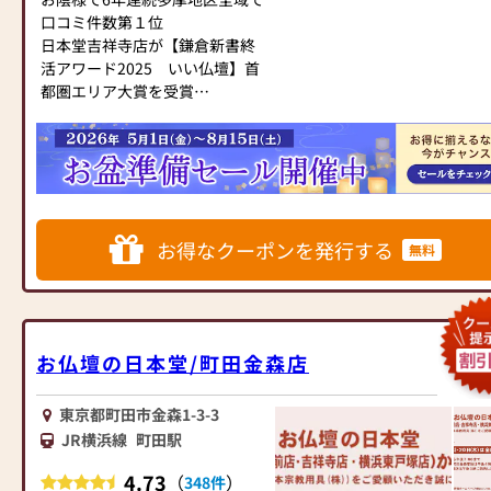
口コミ件数第１位
日本堂吉祥寺店が【鎌倉新書終
活アワード2025 いい仏壇】首
都圏エリア大賞を受賞
株式会社鎌倉新書の仏壇店紹介
プラットフォーム「いい仏壇」
において、最もお客様に貢献し
た事業者の中から、南関東一都
三県で最高栄誉の「首都圏エリ
ア大賞」を受賞しました。
お得なクーポンを発行する
無料
武蔵野市・三鷹市最大級の展示
本数‼小さなお仏壇から大きなお
仏壇まで展示本数180本以上！
お位牌、お線香などの小物、手
お仏壇の日本堂/町田金森店
元供養品も数多く取り揃えてお
ります。皆様のご来店を心より
お待ちしております。
東京都町田市金森1-3-3
JR横浜線
町田駅
≪≪来店予約がおすすめです
4.73
（
）
348件
≫≫