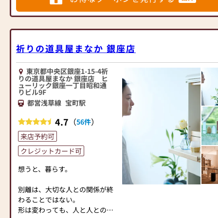
しておりますので、心からご供
る」をクリックして頂いて、
養いただける仏壇を見つけてい
≪はせがわ店舗サービスのご案
「同時に来店予約がおすすめで
ただけます。
内≫
す」から日付をお選びくださ
さらに、仏具も充実しておりま
●仏壇・仏具・お墓・相続・遺
い。
祈りの道具屋まなか 銀座店
す。位牌や線香、ろうそくや花
品整理のご相談
立てなど、お仏壇のセットや個
●ご来店予約(ページ内の「来店
====⭐===⭐====⭐====⭐====⭐====⭐===⭐====⭐====⭐====⭐
別のアイテムも豊富に揃えてお
予約ボタン」からお申込くださ
＝
東京都中央区銀座1-15-4祈
ります。お好みやご自宅のお仏
りの道具屋まなか 銀座店 ヒ
い)
⭐====⭐====⭐===⭐====⭐====⭐====⭐
ューリック銀座一丁目昭和通
壇に合わせて、お求めいただけ
●お電話(ご相談や商品のご注文
地元の皆様に支えられて創業
りビル9F
ます。
を承ります。お電話時に「いい
300有余年の神仏具の専門店
都営浅草線
宝町駅
当店の魅力は、品質と価格のバ
仏壇を見た」とお伝えください)
「偲ぶ心をかたちにするお手伝
ランスです。品質に妥協せず、
4.7
●訪問(はせがわの専門スタッフ
（
）
56件
い」いたします。
お求めやすい価格を実現してい
がご相談や商品ご購入のお手続
====⭐===⭐====⭐====⭐====⭐====⭐===⭐====⭐====⭐====⭐
来店予約可
ます。お客様に長くご利用いた
きを致します)
＝
だけるような耐久性のある商品
クレジットカード可
⭐====⭐====⭐===⭐====⭐====⭐====⭐
を取り扱っておりますので、安
≪お仏壇のはせがわよりお客様
想うと、暮らす。
心してお買い物をお楽しみいた
へ≫
⭐⭐⭐お仏壇の日本堂町田駅前店
だけます。
「仏壇や仏具をお探しでした
⭐⭐⭐
別離は、大切な人との関係が終
また、スタッフ一同、お客様の
ら、ぜひお仏壇のはせがわにお
小田急町田駅から徒歩3分
わることではない。
ご要望に丁寧にお応えいたしま
越しください。当店は幅広い品
～小田急線町田駅から一番近い
形は変わっても、人と人とのあ
す。お仏壇や仏具に関するご質
揃えとリーズナブルな価格でお
仏壇仏具の専門店～