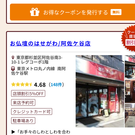
◆◆ お陰様で創業94年 ◆◆
心してお買い物をお楽しみいた
人と偲ぶ人をつなぐ新しいカタ
お値打ち品は数に限りがご
国内130店舗以上のスケールメ
お得なクーポンを発行する
だけます。
チを提案します。
ざいます。どうぞ皆様お早めに
無料
リットと東証上場の信頼。創業
また、スタッフ一同、お客様の
ご来店下さいませ。
以来、親切・丁寧な説明と対応
ご要望に丁寧にお応えいたしま
≪はせがわ店舗サービスのご案
＝☆＝☆＝☆＝☆＝☆＝☆＝☆
を心がけ、年間約25,000基のお
す。お仏壇や仏具に関するご質
内≫
＝☆＝☆＝☆＝☆＝☆＝☆＝☆
仏壇、約3,000基のお墓を納めて
問やご相談にも親身にお答え
●仏壇・仏具・お墓・相続・遺
＝☆＝☆＝☆＝☆＝☆＝☆＝☆
います。「お仏壇のはせがわ」
お仏壇のはせがわ/阿佐ケ谷店
し、最適なアドバイスをいたし
品整理のご相談
＝☆＝☆＝☆＝☆＝☆＝☆＝☆
では、さまざまな供養（対話の
ます。お客様のご満足度を最優
●ご来店予約(ページ内の「来店
＝＝☆
場づくり）の形をご提案してお
先に考え、心からのおもてなし
予約ボタン」からお申込くださ
【日頃の感謝を込めて大型企
ります。ご自身、ご家族にあっ
東京都杉並区阿佐谷南3-
10-1 レグコーポ1階
を提供いたします。
い)
画】
た供養の形について、迷うこと
お仏壇のはせがわでは、お客様
東京メトロ丸ノ内線
南阿
●お電話(ご相談や商品のご注文
1⃣ 毎月1日【お朔日】はTポイ
や、お困りのことなどございま
佐ケ谷駅
の大切なご供養に寄り添い、お
を承ります。お電話時に「いい
ント15倍(一部商品・セール品を
したら、ぜひ、お気軽にご相談
手伝いさせていただきます。ぜ
仏壇を見た」とお伝えください)
除く）
ください。店内にはお仏壇・お
4.68
（
）
148件
ひ一度、当店にお越しくださ
●訪問(はせがわの専門スタッフ
2⃣ 『5』のつく日は 線香・ロ
仏具・お位牌・お線香・お念珠
店頭割引5%OFF
い。心地よい空間で、お仏壇や
がご相談や商品ご購入のお手続
ーソクを10％OFF
等、豊富にご用意しておりま
仏具をご覧いただけます。スタ
きを致します)
3⃣ 毎月27日【仏壇の日】日本
す。1,000種類以上の組み合わせ
来店予約可
ッフ一同、心よりお待ちしてお
堂大推薦の伝統『東京仏壇』と
の中からお客様に合ったお仏
クレジットカード可
ります。」
≪お仏壇のはせがわよりお客様
『唐木仏壇』が15％OFF(セール
壇・お仏具をご提案いたしま
へ≫
品及び一部商品除外）
す。
駐車場あり
「仏壇や仏具をお探しでした
毎月毎月お財布に優しいお
▶「お手々のしわとしわを合わ
ら、ぜひお仏壇のはせがわにお
買い得規格を実施しておりま
≪「カリモク家具」との協同開