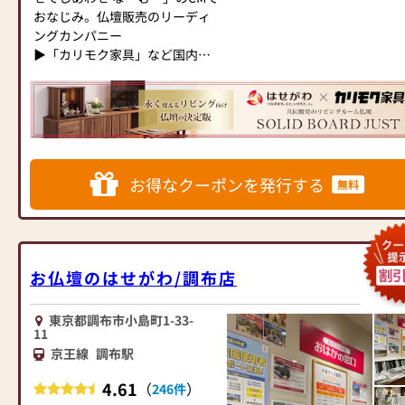
壇に合わせて、お求めいただけ
●お電話(ご相談や商品のご注文
おなじみ。仏壇販売のリーディ
ます。
を承ります。お電話時に「いい
ングカンパニー
当店の魅力は、品質と価格のバ
仏壇を見た」とお伝えください)
▶「カリモク家具」など国内家
ランスです。品質に妥協せず、
●訪問(はせがわの専門スタッフ
具専門メーカーと、モダンなイ
お求めやすい価格を実現してい
がご相談や商品ご購入のお手続
ンテリアにマッチするお仏壇を
ます。お客様に長くご利用いた
きを致します)
展開
だけるような耐久性のある商品
を取り扱っておりますので、安
≪お仏壇のはせがわよりお客様
◆◆ お陰様で創業94年 ◆◆
心してお買い物をお楽しみいた
へ≫
国内130店舗以上のスケールメ
お得なクーポンを発行する
だけます。
「仏壇や仏具をお探しでした
無料
リットと東証上場の信頼。創業
また、スタッフ一同、お客様の
ら、ぜひお仏壇のはせがわにお
以来、親切・丁寧な説明と対応
ご要望に丁寧にお応えいたしま
越しください。当店は幅広い品
を心がけ、年間約25,000基のお
す。お仏壇や仏具に関するご質
揃えとリーズナブルな価格でお
仏壇、約3,000基のお墓を納めて
問やご相談にも親身にお答え
客様をお迎えしています。
います。「お仏壇のはせがわ」
お仏壇のはせがわ/調布店
し、最適なアドバイスをいたし
仏壇には様々な種類がございま
では、さまざまな供養（対話の
ます。お客様のご満足度を最優
す。伝統的な木製の仏壇やモダ
場づくり）の形をご提案してお
先に考え、心からのおもてなし
ンなデザインの仏壇、またコン
ります。ご自身、ご家族にあっ
東京都調布市小島町1-33-
11
を提供いたします。
パクトなサイズの仏壇など、お
た供養の形について、迷うこと
お仏壇のはせがわでは、お客様
京王線
調布駅
客様のご要望に合わせて選ぶこ
や、お困りのことなどございま
の大切なご供養に寄り添い、お
とができます。仏壇の素材や彫
したら、ぜひ、お気軽にご相談
4.61
（
）
246件
手伝いさせていただきます。ぜ
刻、仏像の種類も豊富にご用意
ください。店内にはお仏壇・お