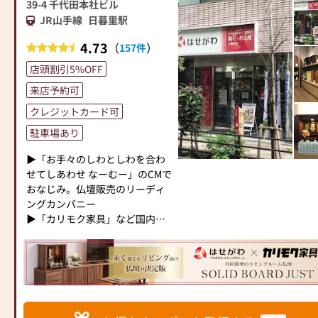
●お電話(ご相談や商品のご注文
ます。
39-4 千代田本社ビル
た供養の形について、迷うこと
を承ります。お電話時に「いい
当店の魅力は、品質と価格のバ
JR山手線
日暮里駅
や、お困りのことなどございま
仏壇を見た」とお伝えください)
ランスです。品質に妥協せず、
したら、ぜひ、お気軽にご相談
4.73
●訪問(はせがわの専門スタッフ
（
）
157件
お求めやすい価格を実現してい
ください。店内にはお仏壇・お
がご相談や商品ご購入のお手続
ます。お客様に長くご利用いた
仏具・お位牌・お線香・お念珠
店頭割引5%OFF
きを致します)
だけるような耐久性のある商品
等、豊富にご用意しておりま
来店予約可
を取り扱っておりますので、安
す。1,000種類以上の組み合わせ
≪お仏壇のはせがわよりお客様
心してお買い物をお楽しみいた
クレジットカード可
の中からお客様に合ったお仏
へ≫
だけます。
壇・お仏具をご提案いたしま
駐車場あり
「仏壇や仏具をお探しでした
また、スタッフ一同、お客様の
す。
ら、ぜひお仏壇のはせがわにお
ご要望に丁寧にお応えいたしま
▶「お手々のしわとしわを合わ
越しください。当店は幅広い品
す。お仏壇や仏具に関するご質
≪「カリモク家具」との協同開
せてしあわせ なーむー」のCMで
揃えとリーズナブルな価格でお
問やご相談にも親身にお答え
発≫
おなじみ。仏壇販売のリーディ
客様をお迎えしています。
し、最適なアドバイスをいたし
お仏壇のはせがわは、日本を代
ングカンパニー
仏壇には様々な種類がございま
ます。お客様のご満足度を最優
表する家具メーカー「カリモク
▶「カリモク家具」など国内家
す。伝統的な木製の仏壇やモダ
先に考え、心からのおもてなし
家具」との協同開発で、現代の
具専門メーカーと、モダンなイ
ンなデザインの仏壇、またコン
を提供いたします。
住宅にあったモダンなお仏壇を
ンテリアにマッチするお仏壇を
パクトなサイズの仏壇など、お
お仏壇のはせがわでは、お客様
作っています。他にも国内の家
展開
客様のご要望に合わせて選ぶこ
の大切なご供養に寄り添い、お
具専門メーカーと作り上げたお
とができます。仏壇の素材や彫
手伝いさせていただきます。ぜ
仏壇コレクションがあり、祈る
◆◆ お陰様で創業94年 ◆◆
刻、仏像の種類も豊富にご用意
ひ一度、当店にお越しくださ
人と偲ぶ人をつなぐ新しいカタ
国内130店舗以上のスケールメ
しておりますので、心からご供
い。心地よい空間で、お仏壇や