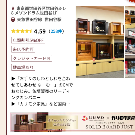
す。伝統的な木製の仏壇やモダ
場づくり）の形をご提案してお
お仏壇のお引き取り無料にて承
ンなデザインの仏壇、またコン
ります。ご自身、ご家族にあっ
ります。
東京都世田谷区世田谷3-1-
8 メゾンドラム世田谷1F
パクトなサイズの仏壇など、お
た供養の形について、迷うこと
皆様のご来店をスッタフ一
東急世田谷線
世田谷駅
客様のご要望に合わせて選ぶこ
や、お困りのことなどございま
同、心よりお待ち致しておりま
とができます。仏壇の素材や彫
したら、ぜひ、お気軽にご相談
す。
4.59
（
）
258件
刻、仏像の種類も豊富にご用意
ください。店内にはお仏壇・お
初めてのお客様も分からな
しておりますので、心からご供
仏具・お位牌・お線香・お念珠
い事だらけ、どうしたら良い
店頭割引5%OFF
養いただける仏壇を見つけてい
等、豊富にご用意しておりま
か？何をしたらいいの？ご不安
来店予約可
ただけます。
す。1,000種類以上の組み合わせ
がたくさんある
さらに、仏具も充実しておりま
クレジットカード可
の中からお客様に合ったお仏
と思います。
す。位牌や線香、ろうそくや花
壇・お仏具をご提案いたしま
ご相談ご質問だけでもベテ
駐車場あり
立てなど、お仏壇のセットや個
す。
ランスッタフのいる当店にご質
別のアイテムも豊富に揃えてお
問お問合せ下さい。
▶「お手々のしわとしわを合わ
ります。お好みやご自宅のお仏
≪「カリモク家具」との協同開
お客様の偲ぶお心を第一に
せてしあわせ なーむー」のCMで
壇に合わせて、お求めいただけ
発≫
アドバイスさせて頂きます。
おなじみ。仏壇販売のリーディ
ます。
お仏壇のはせがわは、日本を代
いい仏壇様のクーポン券を
ングカンパニー
当店の魅力は、品質と価格のバ
表する家具メーカー「カリモク
発行して頂いた方にはご来店記
▶「カリモク家具」など国内家
ランスです。品質に妥協せず、
家具」との協同開発で、現代の
念のプレゼントもご用意致して
具専門メーカーと、モダンなイ
お求めやすい価格を実現してい
住宅にあったモダンなお仏壇を
おります。
ンテリアにマッチするお仏壇を
ます。お客様に長くご利用いた
作っています。他にも国内の家
お気軽にスッタフまでお声
展開
だけるような耐久性のある商品
具専門メーカーと作り上げたお
を掛けて下さいませ。随時ご来
を取り扱っておりますので、安
仏壇コレクションがあり、祈る
店予約も承っております。