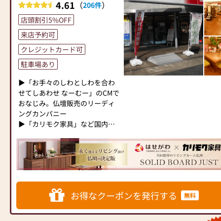
ください。店内にはお仏壇・お
ランスです。品質に妥協せず、
はじめ唐木仏壇・現代仏壇・家
4.61
●訪問(はせがわの専門スタッフ
（
）
206件
仏具・お位牌・お線香・お念珠
お求めやすい価格を実現してい
具調仏壇を展示し、お客様のご
がご相談や商品ご購入のお手続
店頭割引5%OFF
等、豊富にご用意しておりま
ます。お客様に長くご利用いた
来店をお待ちしております。
きを致します)
す。1,000種類以上の組み合わせ
だけるような耐久性のある商品
小田急町田駅前店店頭スタッフ
来店予約可
の中からお客様に合ったお仏
を取り扱っておりますので、安
は仏事コーディネーター(ゴール
≪お仏壇のはせがわよりお客様
クレジットカード可
壇・お仏具をご提案いたしま
心してお買い物をお楽しみいた
ド2名・シルバー1名）をはじ
へ≫
す。
駐車場あり
だけます。
め、お仏壇の日本堂町田駅前店
「仏壇や仏具をお探しでした
また、スタッフ一同、お客様の
のスタッフがお客様の仏事に対
ら、ぜひお仏壇のはせがわにお
▶「お手々のしわとしわを合わ
≪「カリモク家具」との協同開
ご要望に丁寧にお応えいたしま
するお悩み事・お困りごとを仏
越しください。当店は幅広い品
せてしあわせ なーむー」のCMで
発≫
す。お仏壇や仏具に関するご質
壇・仏具にこだわらず、仏事全
揃えとリーズナブルな価格でお
おなじみ。仏壇販売のリーディ
お仏壇のはせがわは、日本を代
問やご相談にも親身にお答え
般何でも承ります。お気軽にお
客様をお迎えしています。
ングカンパニー
表する家具メーカー「カリモク
し、最適なアドバイスをいたし
問合せ下さい。
仏壇には様々な種類がございま
▶「カリモク家具」など国内家
家具」との協同開発で、現代の
ます。お客様のご満足度を最優
《《 当店でお買い替えのお客
す。伝統的な木製の仏壇やモダ
具専門メーカーと、モダンなイ
住宅にあったモダンなお仏壇を
先に考え、心からのおもてなし
様に限り古いお仏壇を無料で引
ンなデザインの仏壇、またコン
ンテリアにマッチするお仏壇を
作っています。他にも国内の家
を提供いたします。
き取ります！！》》
パクトなサイズの仏壇など、お
展開
具専門メーカーと作り上げたお
お仏壇のはせがわでは、お客様
※お仏壇ご購入のお客様。但し
客様のご要望に合わせて選ぶこ
仏壇コレクションがあり、祈る
の大切なご供養に寄り添い、お
お仏壇のお引取り地域、お仏壇
とができます。仏壇の素材や彫
◆◆ お陰様で創業94年 ◆◆
人と偲ぶ人をつなぐ新しいカタ
手伝いさせていただきます。ぜ
サイズによってはご相談させて
刻、仏像の種類も豊富にご用意
国内130店舗以上のスケールメ
チを提案します。
ひ一度、当店にお越しくださ
いただく場合がございます。
しておりますので、心からご供
お得なクーポンを発行する
無料
リットと東証上場の信頼。創業
い。心地よい空間で、お仏壇や
養いただける仏壇を見つけてい
以来、親切・丁寧な説明と対応
≪はせがわ店舗サービスのご案
仏具をご覧いただけます。スタ
多種多様なお仏壇展示しており
ただけます。
を心がけ、年間約25,000基のお
内≫
ッフ一同、心よりお待ちしてお
ます！！