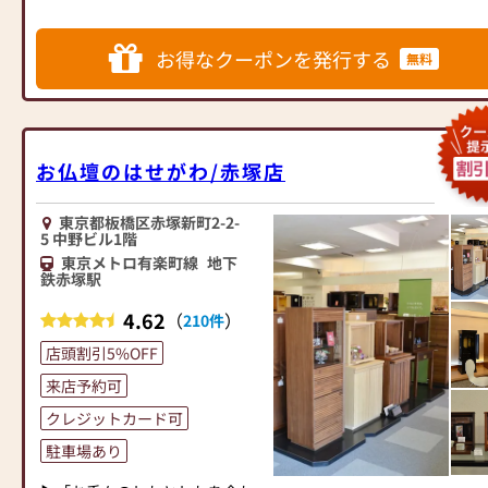
たたかな関係は続いていく
問やご相談にも親身にお答え
客様をお迎えしています。
住所：町田市森野1-11-15
し、最適なアドバイスをいたし
仏壇には様々な種類がございま
フリーダイヤル：0120-59-6888
慌ただしい日々のなかでその繊
ます。お客様のご満足度を最優
お得なクーポンを発行する
す。伝統的な木製の仏壇やモダ
提携駐車場：『タイムズ町田駅
無料
細な関係の糸を保ち、暮らしの
先に考え、心からのおもてなし
ンなデザインの仏壇、またコン
前第２駐車場』様
なかに大切な人とのつながりを
を提供いたします。
パクトなサイズの仏壇など、お
感じ、心の拠り所になる場所を
お仏壇のはせがわでは、お客様
客様のご要望に合わせて選ぶこ
⭐⭐⭐6月26日(金)より8月17日
つくりたい。それが「祈りの道
の大切なご供養に寄り添い、お
とができます。仏壇の素材や彫
(月)まで【お盆大特価セール】
具屋まなか」のはじまりでし
手伝いさせていただきます。ぜ
お仏壇のはせがわ/赤塚店
刻、仏像の種類も豊富にご用意
開催中‼⭐⭐⭐
た。
ひ一度、当店にお越しくださ
しておりますので、心からご供
お提灯、お盆用品多数展示して
い。心地よい空間で、お仏壇や
養いただける仏壇を見つけてい
おります。早目のご準備がオス
東京都板橋区赤塚新町2-2-
お墓のような特定の場所ではな
仏具をご覧いただけます。スタ
5 中野ビル1階
ただけます。
スメです。
く、家の中でいつでもあの人を
ッフ一同、心よりお待ちしてお
さらに、仏具も充実しておりま
東京メトロ有楽町線
地下
粉雪13号ナチュラル調（お持ち
近くに感じられる「お位牌やお
鉄赤塚駅
ります。」
す。位牌や線香、ろうそくや花
帰り商品）￥25,800から特別価
仏壇」。 私たちはその意味を深
立てなど、お仏壇のセットや個
格のお仏壇を多数取り揃えてお
4.62
（
）
210件
く考え、日本各地の職人ととも
別のアイテムも豊富に揃えてお
ります。
に16年間、大切に作りあげてき
店頭割引5%OFF
ります。お好みやご自宅のお仏
ました。それは、目で見る安心
壇に合わせて、お求めいただけ
また、チラシ商品の他に町田駅
来店予約可
感、手で感じる温もり、その一
ます。
前店限定30％～60％引きのお買
つひとつに意味を込め、暮らし
クレジットカード可
当店の魅力は、品質と価格のバ
い得仏壇もご準備してございま
の中でつながりを感じられる、
ランスです。品質に妥協せず、
す。
駐車場あり
日々の祈りの道具です。
お求めやすい価格を実現してい