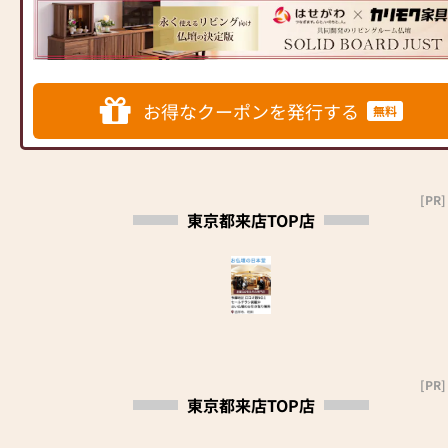
住宅にあったモダンなお仏壇を
ンテリアにマッチするお仏壇を
ンなデザインの仏壇、またコン
らいいかわからないな…〗
を提供いたします。
作っています。他にも国内の家
展開
パクトなサイズの仏壇など、お
お応えします！！配達からお仏
お仏壇のはせがわでは、お客様
具専門メーカーと作り上げたお
客様のご要望に合わせて選ぶこ
壇・お仏具のご安置、荘厳まで
の大切なご供養に寄り添い、お
仏壇コレクションがあり、祈る
◆◆ お陰様で創業94年 ◆◆
とができます。仏壇の素材や彫
当社スタッフがさせていただき
手伝いさせていただきます。ぜ
人と偲ぶ人をつなぐ新しいカタ
国内130店舗以上のスケールメ
刻、仏像の種類も豊富にご用意
ます。お仏具の取り扱い説明も
ひ一度、当店にお越しくださ
お得なクーポンを発行する
チを提案します。
無料
リットと東証上場の信頼。創業
しておりますので、心からご供
致します。配達料・設置料とも
い。心地よい空間で、お仏壇や
以来、親切・丁寧な説明と対応
養いただける仏壇を見つけてい
に無料です。当日のご安置場所
仏具をご覧いただけます。スタ
≪はせがわ店舗サービスのご案
を心がけ、年間約25,000基のお
ただけます。
のご相談もできます。古いお仏
ッフ一同、心よりお待ちしてお
内≫
仏壇、約3,000基のお墓を納めて
さらに、仏具も充実しておりま
壇のご供養もご相談下さい。
ります。」
●仏壇・仏具・お墓・相続・遺
います。「お仏壇のはせがわ」
す。位牌や線香、ろうそくや花
[PR]
品整理のご相談
東京都来店TOP店
では、さまざまな供養（対話の
立てなど、お仏壇のセットや個
※お仏壇の掲載商品で、一部在
●ご来店予約(ページ内の「来店
場づくり）の形をご提案してお
別のアイテムも豊富に揃えてお
庫のない商品は受注生産となり
予約ボタン」からお申込くださ
ります。ご自身、ご家族にあっ
ります。お好みやご自宅のお仏
ますのでご了承ください。
い)
た供養の形について、迷うこと
壇に合わせて、お求めいただけ
●お電話(ご相談や商品のご注文
や、お困りのことなどございま
ます。
を承ります。お電話時に「いい
したら、ぜひ、お気軽にご相談
当店の魅力は、品質と価格のバ
仏壇を見た」とお伝えください)
ください。店内にはお仏壇・お
ランスです。品質に妥協せず、
●訪問(はせがわの専門スタッフ
仏具・お位牌・お線香・お念珠
お求めやすい価格を実現してい
がご相談や商品ご購入のお手続
[PR]
等、豊富にご用意しておりま
ます。お客様に長くご利用いた
東京都来店TOP店
きを致します)
す。1,000種類以上の組み合わせ
だけるような耐久性のある商品
の中からお客様に合ったお仏
を取り扱っておりますので、安
≪お仏壇のはせがわよりお客様