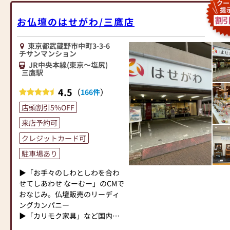
お仏壇のはせがわは、日本を代
を重ねております。
表する家具メーカー「カリモク
お客様のお近くの仏壇店、お仏
お仏壇のはせがわ/三鷹店
家具」との協同開発で、現代の
壇の日本堂吉祥寺店に何なりと
住宅にあったモダンなお仏壇を
お申し付け頂きますようにお願
東京都武蔵野市中町3-3-6
作っています。他にも国内の家
いを申し上げます。
チサンマンション
具専門メーカーと作り上げたお
JR中央本線(東京～塩尻)
仏壇コレクションがあり、祈る
-----------------------------------------
三鷹駅
人と偲ぶ人をつなぐ新しいカタ
-----------------------------------------
チを提案します。
4.5
（
）
166件
--------------------------------------
店頭割引5%OFF
≪はせがわ店舗サービスのご案
※お仏壇の掲載商品で、一部在
内≫
来店予約可
庫のない商品は受注生産となり
●仏壇・仏具・お墓・相続・遺
ますのでご了承ください。
クレジットカード可
品整理のご相談
駐車場あり
●ご来店予約(ページ内の「来店
予約ボタン」からお申込くださ
▶「お手々のしわとしわを合わ
い)
せてしあわせ なーむー」のCMで
●お電話(ご相談や商品のご注文
おなじみ。仏壇販売のリーディ
を承ります。お電話時に「いい
ングカンパニー
仏壇を見た」とお伝えください)
▶「カリモク家具」など国内家
●訪問(はせがわの専門スタッフ
具専門メーカーと、モダンなイ
がご相談や商品ご購入のお手続