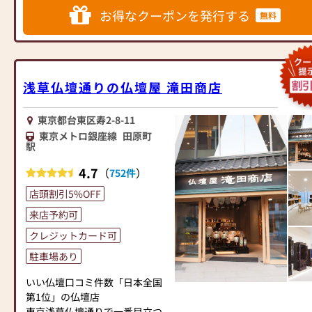
*当店にてお仏壇をご購入のお客
ご説明を致します。
お得なクーポンを発行する
無料
様に限り、古いお仏壇の引取り
是非一度、皆様で日本堂町田金
を無料で致します。
森店にご来店下さいませ!!
*本広告期間中にお仏壇ご購入の
＝＝＝＝＝＝＝＝＝＝＝＝＝＝
お客様。但しお仏壇のお引取り
＝＝＝＝＝＝＝＝＝＝＝＝＝＝
地域、お仏壇サイズによっては
＝＝＝＝＝＝＝＝＝========
浅草仏壇通りの仏壇屋 滝田商店
ご相談させていただく場合がご
「お盆のご準備はととのいまし
ざいます。
たか？」
東京都台東区寿2-8-11
新盆をお迎えする皆様に手作り
東京メトロ銀座線
田原町
新しいおまいりの形のお仏壇か
テキストをご用意してご準備の
駅
ら従来型の本気・本物志向のお
レクチャーを致します。
仏壇まで豊富に取り揃えており
4.7
（
）
お一人お一人のお気持にお応え
752件
ます。
出来るようにスッタフも日々勉
店頭割引5%OFF
武蔵野市・三鷹市では唯一の三
強しております。
ツ星仏事コーディネーター在籍
来店予約可
お気軽にお声をお掛け下さいま
店
せ。
クレジットカード可
仏教のお仏壇・お位牌から神道
お仏壇展示本数190本の金森店
の祖霊舎・御霊璽をはじめ、無
駐車場あり
小さいお仏壇から伝統的な立派
宗教の新しいおまいりの形まで
なお仏壇まで広い店内をゆっく
いい仏壇口コミ件数「日本全国
武蔵野市・三鷹市では地域最大
りと品定めしていただけます
第1位」の仏壇店
級の売り場面積と展示本数の弊
新しいお仏壇をご購入のお客様
東京浅草仏壇通りで一番目立つ
店でお客様のお探しのお品物に