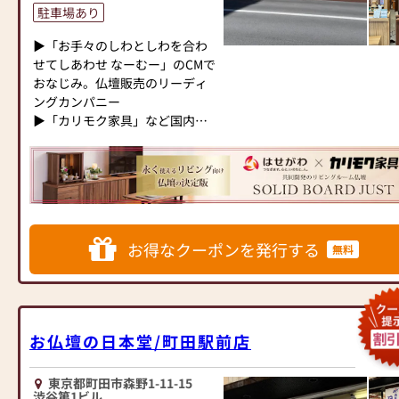
壇・お仏具をご提案いたしま
立てなど、お仏壇のセットや個
駐車場あり
す。
別のアイテムも豊富に揃えてお
▶「お手々のしわとしわを合わ
ります。お好みやご自宅のお仏
≪「カリモク家具」との協同開
せてしあわせ なーむー」のCMで
壇に合わせて、お求めいただけ
発≫
おなじみ。仏壇販売のリーディ
ます。
お仏壇のはせがわは、日本を代
ングカンパニー
当店の魅力は、品質と価格のバ
表する家具メーカー「カリモク
▶「カリモク家具」など国内家
ランスです。品質に妥協せず、
家具」との協同開発で、現代の
具専門メーカーと、モダンなイ
お求めやすい価格を実現してい
住宅にあったモダンなお仏壇を
ンテリアにマッチするお仏壇を
ます。お客様に長くご利用いた
作っています。他にも国内の家
展開
だけるような耐久性のある商品
具専門メーカーと作り上げたお
を取り扱っておりますので、安
仏壇コレクションがあり、祈る
◆◆ お陰様で創業94年 ◆◆
心してお買い物をお楽しみいた
人と偲ぶ人をつなぐ新しいカタ
国内130店舗以上のスケールメ
だけます。
お得なクーポンを発行する
チを提案します。
無料
リットと東証上場の信頼。創業
また、スタッフ一同、お客様の
以来、親切・丁寧な説明と対応
ご要望に丁寧にお応えいたしま
≪はせがわ店舗サービスのご案
を心がけ、年間約25,000基のお
す。お仏壇や仏具に関するご質
内≫
仏壇、約3,000基のお墓を納めて
問やご相談にも親身にお答え
●仏壇・仏具・お墓・相続・遺
います。「お仏壇のはせがわ」
し、最適なアドバイスをいたし
お仏壇の日本堂/町田駅前店
品整理のご相談
では、さまざまな供養（対話の
ます。お客様のご満足度を最優
●ご来店予約(ページ内の「来店
場づくり）の形をご提案してお
先に考え、心からのおもてなし
予約ボタン」からお申込くださ
ります。ご自身、ご家族にあっ
東京都町田市森野1-11-15
を提供いたします。
渋谷第1ビル
い)