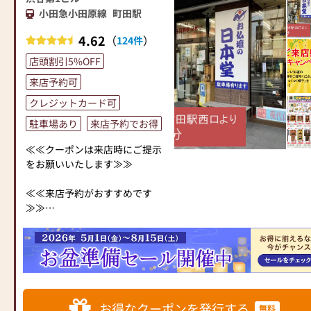
た供養の形について、迷うこと
お仏壇のはせがわでは、お客様
小田急小田原線
町田駅
●お電話(ご相談や商品のご注文
や、お困りのことなどございま
の大切なご供養に寄り添い、お
を承ります。お電話時に「いい
したら、ぜひ、お気軽にご相談
手伝いさせていただきます。ぜ
4.62
（
）
124件
仏壇を見た」とお伝えください)
ください。店内にはお仏壇・お
ひ一度、当店にお越しくださ
●訪問(はせがわの専門スタッフ
仏具・お位牌・お線香・お念珠
店頭割引5%OFF
い。心地よい空間で、お仏壇や
がご相談や商品ご購入のお手続
等、豊富にご用意しておりま
仏具をご覧いただけます。スタ
来店予約可
きを致します)
す。1,000種類以上の組み合わせ
ッフ一同、心よりお待ちしてお
クレジットカード可
の中からお客様に合ったお仏
ります。」
≪お仏壇のはせがわよりお客様
壇・お仏具をご提案いたしま
駐車場あり
来店予約でお得
へ≫
す。
「仏壇や仏具をお探しでした
≪≪クーポンは来店時にご提示
ら、ぜひお仏壇のはせがわにお
≪「カリモク家具」との協同開
をお願いいたします≫≫
越しください。当店は幅広い品
発≫
揃えとリーズナブルな価格でお
お仏壇のはせがわは、日本を代
≪≪来店予約がおすすめです
客様をお迎えしています。
表する家具メーカー「カリモク
≫≫
仏壇には様々な種類がございま
家具」との協同開発で、現代の
お仏壇・お位牌をご購入検討中
す。伝統的な木製の仏壇やモダ
住宅にあったモダンなお仏壇を
のお客様へ
ンなデザインの仏壇、またコン
作っています。他にも国内の家
時間帯によっては大変混みあい
パクトなサイズの仏壇など、お
具専門メーカーと作り上げたお
ますので来店予約がおすすめで
客様のご要望に合わせて選ぶこ
仏壇コレクションがあり、祈る
す。
とができます。仏壇の素材や彫
人と偲ぶ人をつなぐ新しいカタ
このページの上部の写真スライ
刻、仏像の種類も豊富にご用意
お得なクーポンを発行する
チを提案します。
無料
ダーの上の「クーポンを受け取