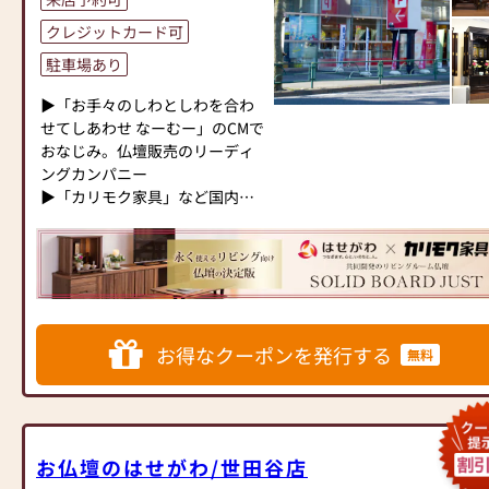
内≫
★☆★偲ぶ心を形にするお手伝
クレジットカード可
●仏壇・仏具・お墓・相続・遺
いをモットーに日々精進を重ね
品整理のご相談
ております★☆★
駐車場あり
●ご来店予約(ページ内の「来店
弊社は創業300有余年の永き
予約ボタン」からお申込くださ
▶「お手々のしわとしわを合わ
に渡り神社様、寺院様よりご用
い)
せてしあわせ なーむー」のCMで
命戴き、神・仏具の専門店とし
●お電話(ご相談や商品のご注文
おなじみ。仏壇販売のリーディ
て多くのお客様に支えられてま
を承ります。お電話時に「いい
ングカンパニー
いりました。仏壇・仏具の製造
仏壇を見た」とお伝えください)
▶「カリモク家具」など国内家
から販売まで、より迅速に調達
●訪問(はせがわの専門スタッフ
具専門メーカーと、モダンなイ
し最上の製品をお届けする事を
がご相談や商品ご購入のお手続
ンテリアにマッチするお仏壇を
モットーに日々精進を重ねてお
きを致します)
展開
ります。
日本堂各店に何なりとお申し付
≪お仏壇のはせがわよりお客様
◆◆ お陰様で創業94年 ◆◆
け頂きますよう、宜しくお願い
へ≫
国内130店舗以上のスケールメ
申し上げます。
お得なクーポンを発行する
「仏壇や仏具をお探しでした
無料
リットと東証上場の信頼。創業
ら、ぜひお仏壇のはせがわにお
以来、親切・丁寧な説明と対応
☆★☆ソウルジュエリーコーナ
越しください。当店は幅広い品
を心がけ、年間約25,000基のお
ー拡大 アイテム数も増えまし
揃えとリーズナブルな価格でお
仏壇、約3,000基のお墓を納めて
た☆★☆
客様をお迎えしています。
います。「お仏壇のはせがわ」
お仏壇のはせがわ/世田谷店
仏壇には様々な種類がございま
では、さまざまな供養（対話の
お買い替えのお客様、古い