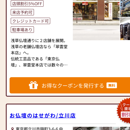
店頭割引5%OFF
に入れます。
ございます。どうぞ皆様お早め
そちらに、たくさんのお仏壇が
にご来店下さいませ。
来店予約可
紹介されておりますので、是非
＝☆＝☆＝☆＝☆＝☆＝☆＝☆
クレジットカード可
ご覧ください。
＝☆＝☆＝☆＝☆＝☆＝☆＝☆
＝☆＝☆＝☆＝☆＝☆＝☆＝☆
駐車場あり
＝☆＝☆＝☆＝☆＝☆＝☆＝☆
【営業時間】
浅草仏壇通りに２店舗を展開。
＝＝☆＝☆
9:00～18:00 年中無休 ※特別休
浅草の老舗仏壇店なら「翠雲堂
業（12/29～1/3）
本店」へ。
■日本堂なら国産仏壇も大特
伝統工芸品である「東京仏
価！オリジナル商品も多数展示
壇」、翠雲堂本店では数々の受
中！
【アクセス】
賞歴がある職人を抱えて
■東京都指定伝統工芸品「東京
東京メトロ銀座線「田原町」下
おります。他店ではないクオリ
仏壇」も他社には無い展示数！
車 徒歩2分
ティの高い、本物志向のお仏壇
■当店は「唐木仏壇」「家具調
お得なクーポンを発行する
無料
専用駐車場あり
をぜひ見にいらしてください。
仏壇」「現代仏壇」「伝統工芸
仏壇」を見て選べるお店です！
また、当店では常時５００本以
■ご不明な点は仏事の専門家
上の品揃えがございます。
「仏事コーディネーター」まで
家具調仏壇から伝統型仏壇・金
お気軽に
お仏壇のはせがわ/立川店
仏壇、手ごろな値段のものから
お問い合わせください。
超高級品まで幅広く取り揃えて
東京都立川市錦町3-6-6 中