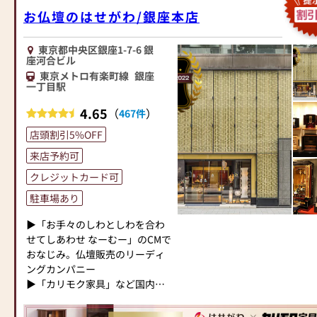
問やご相談にも親身にお答え
●仏壇・仏具・お墓・相続・遺
います。「お仏壇のはせがわ」
お仏壇のはせがわ/銀座本店
し、最適なアドバイスをいたし
品整理のご相談
では、さまざまな供養（対話の
ます。お客様のご満足度を最優
●ご来店予約(ページ内の「来店
場づくり）の形をご提案してお
先に考え、心からのおもてなし
予約ボタン」からお申込くださ
ります。ご自身、ご家族にあっ
東京都中央区銀座1-7-6 銀
座河合ビル
を提供いたします。
い)
た供養の形について、迷うこと
お仏壇のはせがわでは、お客様
東京メトロ有楽町線
銀座
●お電話(ご相談や商品のご注文
や、お困りのことなどございま
一丁目駅
の大切なご供養に寄り添い、お
を承ります。お電話時に「いい
したら、ぜひ、お気軽にご相談
手伝いさせていただきます。ぜ
仏壇を見た」とお伝えください)
ください。店内にはお仏壇・お
4.65
（
）
467件
ひ一度、当店にお越しくださ
●訪問(はせがわの専門スタッフ
仏具・お位牌・お線香・お念珠
店頭割引5%OFF
い。心地よい空間で、お仏壇や
がご相談や商品ご購入のお手続
等、豊富にご用意しておりま
仏具をご覧いただけます。スタ
きを致します)
す。1,000種類以上の組み合わせ
来店予約可
ッフ一同、心よりお待ちしてお
の中からお客様に合ったお仏
クレジットカード可
ります。」
≪お仏壇のはせがわよりお客様
壇・お仏具をご提案いたしま
へ≫
す。
駐車場あり
「仏壇や仏具をお探しでした
▶「お手々のしわとしわを合わ
ら、ぜひお仏壇のはせがわにお
≪「カリモク家具」との協同開
せてしあわせ なーむー」のCMで
越しください。当店は幅広い品
発≫
おなじみ。仏壇販売のリーディ
揃えとリーズナブルな価格でお
お仏壇のはせがわは、日本を代
ングカンパニー
客様をお迎えしています。
表する家具メーカー「カリモク
▶「カリモク家具」など国内家
仏壇には様々な種類がございま
家具」との協同開発で、現代の
具専門メーカーと、モダンなイ
す。伝統的な木製の仏壇やモダ
住宅にあったモダンなお仏壇を
ンテリアにマッチするお仏壇を
ンなデザインの仏壇、またコン
作っています。他にも国内の家