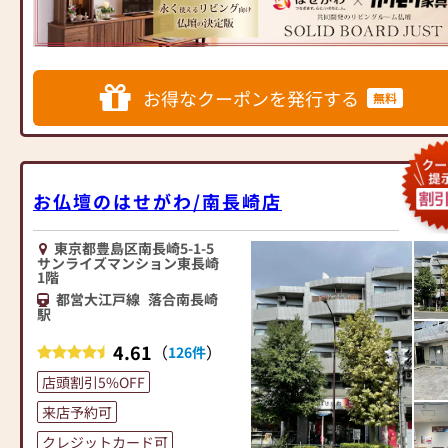
展開
パクトなサイズの仏壇など、お
具専門メーカーと作り上げたお
客様のご要望に合わせて選ぶこ
仏壇コレクションがあり、祈る
◆◆ お陰様で創業94年 ◆◆
とができます。仏壇の素材や彫
人と偲ぶ人をつなぐ新しいカタ
国内130店舗以上のスケールメ
刻、仏像の種類も豊富にご用意
チを提案します。
お得なクーポンを発行する
無料
リットと東証上場の信頼。創業
しておりますので、心からご供
以来、親切・丁寧な説明と対応
養いただける仏壇を見つけてい
≪はせがわ店舗サービスのご案
を心がけ、年間約25,000基のお
ただけます。
内≫
仏壇、約3,000基のお墓を納めて
さらに、仏具も充実しておりま
●仏壇・仏具・お墓・相続・遺
います。「お仏壇のはせがわ」
す。位牌や線香、ろうそくや花
品整理のご相談
お仏壇のはせがわ/南長崎店
では、さまざまな供養（対話の
立てなど、お仏壇のセットや個
●ご来店予約(ページ内の「来店
場づくり）の形をご提案してお
別のアイテムも豊富に揃えてお
予約ボタン」からお申込くださ
ります。ご自身、ご家族にあっ
東京都豊島区南長崎5-1-5
ります。お好みやご自宅のお仏
い)
サンライズマンション東長崎
た供養の形について、迷うこと
壇に合わせて、お求めいただけ
●お電話(ご相談や商品のご注文
1階
や、お困りのことなどございま
ます。
を承ります。お電話時に「いい
都営大江戸線
落合南長崎
したら、ぜひ、お気軽にご相談
当店の魅力は、品質と価格のバ
駅
仏壇を見た」とお伝えください)
ください。店内にはお仏壇・お
ランスです。品質に妥協せず、
●訪問(はせがわの専門スタッフ
4.61
（
）
126件
仏具・お位牌・お線香・お念珠
お求めやすい価格を実現してい
がご相談や商品ご購入のお手続
等、豊富にご用意しておりま
ます。お客様に長くご利用いた
きを致します)
店頭割引5%OFF
す。1,000種類以上の組み合わせ
だけるような耐久性のある商品
来店予約可
の中からお客様に合ったお仏
を取り扱っておりますので、安
≪お仏壇のはせがわよりお客様
壇・お仏具をご提案いたしま
心してお買い物をお楽しみいた
へ≫
クレジットカード可