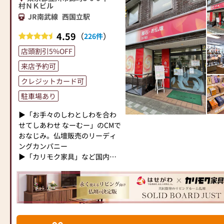
おります。
お求めやすい目玉商品から国産
村ＮＫビル
また、翠雲堂では業界に先駆
高級仏壇まで専門店ならではの
JR南武線
西国立駅
け、十数年前より「仏壇の品質
品質と品揃え
表示」を明確にし、又、生産地
4.59
アフターサービスも万全！
（
）
226件
を明らかにして
店頭割引5%OFF
販売いたしております。
《日本堂吉祥寺店の特典》
一度のご来店ではお選び出来な
来店予約可
お仏壇がご自宅で選べるコーデ
いかも知れません。何度でもご
ィネート！
クレジットカード可
来店下さい。
*店頭のお仏壇をご自宅にお運び
駐車場あり
販売員一同 誠意を持って対応さ
し、実際にお部屋に置いてご覧
せて頂きます。どうぞ、ご安心
いただけるサービスです。
▶「お手々のしわとしわを合わ
してお選びください。
せてしあわせ なーむー」のCMで
古いお仏壇の引き取り料が無料
おなじみ。仏壇販売のリーディ
【 営業時間 】 午前１０
*当店にてお仏壇をご購入のお客
ングカンパニー
時～午後5時3０分
様に限り、古いお仏壇の引取り
▶「カリモク家具」など国内家
年末年始を
を無料で致します。
具専門メーカーと、モダンなイ
除き年中無休。
*本広告期間中にお仏壇ご購入の
ンテリアにマッチするお仏壇を
お客様。但しお仏壇のお引取り
展開
【 アクセス 】 東京メト
地域、お仏壇サイズによっては
ロ銀座線 「稲荷町駅」 徒歩
ご相談させていただく場合がご
◆◆ お陰様で創業94年 ◆◆
５分
ざいます。
国内130店舗以上のスケールメ
駐車場あ