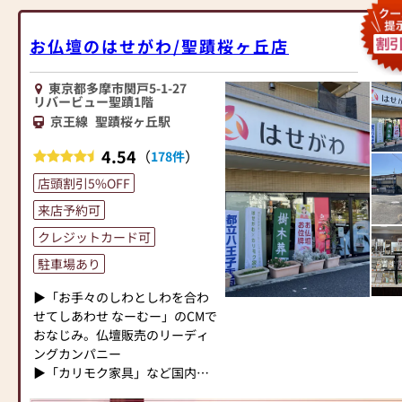
さらに、仏具も充実しておりま
仏壇、約3,000基のお墓を納めて
●仏壇・仏具・お墓・相続・遺
ります。」
す。位牌や線香、ろうそくや花
います。「お仏壇のはせがわ」
品整理のご相談
お位牌、お線香、ローソク、お
立てなど、お仏壇のセットや個
お仏壇のはせがわ/聖蹟桜ヶ丘店
では、さまざまな供養（対話の
●ご来店予約(ページ内の「来店
仏具、神具まで豊富にご用意し
別のアイテムも豊富に揃えてお
場づくり）の形をご提案してお
予約ボタン」からお申込くださ
ております。
ります。お好みやご自宅のお仏
ります。ご自身、ご家族にあっ
東京都多摩市関戸5-1-27
い)
壇に合わせて、お求めいただけ
リバービュー聖蹟1階
た供養の形について、迷うこと
●お電話(ご相談や商品のご注文
気軽に入って頂けるアットホー
ます。
京王線
聖蹟桜ヶ丘駅
や、お困りのことなどございま
を承ります。お電話時に「いい
ムな店舗となっておりますの
当店の魅力は、品質と価格のバ
したら、ぜひ、お気軽にご相談
仏壇を見た」とお伝えください)
で、お気軽にご来店下さい。
ランスです。品質に妥協せず、
4.54
（
）
178件
ください。店内にはお仏壇・お
●訪問(はせがわの専門スタッフ
お求めやすい価格を実現してい
仏具・お位牌・お線香・お念珠
店頭割引5%OFF
がご相談や商品ご購入のお手続
☆仏事のお困りごと、ご質問等
ます。お客様に長くご利用いた
等、豊富にご用意しておりま
きを致します)
ありましたらお気軽にご来店下
だけるような耐久性のある商品
来店予約可
す。1,000種類以上の組み合わせ
さい。また、外出が難しい方、
を取り扱っておりますので、安
クレジットカード可
の中からお客様に合ったお仏
≪お仏壇のはせがわよりお客様
お気軽にお電話下さい。お位牌
心してお買い物をお楽しみいた
壇・お仏具をご提案いたしま
へ≫
の作成等はお客様のご自宅に当
駐車場あり
だけます。
す。
「仏壇や仏具をお探しでした
店スタッフがお伺いします。実
また、スタッフ一同、お客様の
▶「お手々のしわとしわを合わ
ら、ぜひお仏壇のはせがわにお
際のお仏壇をお客様のご自宅で
ご要望に丁寧にお応えいたしま
≪「カリモク家具」との協同開
せてしあわせ なーむー」のCMで
越しください。当店は幅広い品
見て頂けます。もちろん、感染
す。お仏壇や仏具に関するご質
発≫
おなじみ。仏壇販売のリーディ
揃えとリーズナブルな価格でお
症対策は徹底させて頂きます☆
問やご相談にも親身にお答え
お仏壇のはせがわは、日本を代
ングカンパニー
客様をお迎えしています。
し、最適なアドバイスをいたし
表する家具メーカー「カリモク
▶「カリモク家具」など国内家
仏壇には様々な種類がございま
◆〖配達してもらえないかし
ます。お客様のご満足度を最優
家具」との協同開発で、現代の
具専門メーカーと、モダンなイ
す。伝統的な木製の仏壇やモダ
ら。お位牌もどこにお祀りした
先に考え、心からのおもてなし