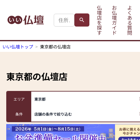
仏
お
よ
壇
仏
く
店
壇
あ
を
ガ
る
探
イ
質
す
ド
問
いい仏壇トップ
東京都の仏壇店
東京都
の仏壇店
エリア
東京都
条件
店舗の条件で絞り込む