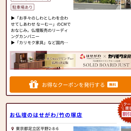
へ≫
す。
だけます。
駐車場あり
「仏壇や仏具をお探しでした
また、スタッフ一同、お客様の
ら、ぜひお仏壇のはせがわにお
≪「カリモク家具」との協同開
ご要望に丁寧にお応えいたしま
▶「お手々のしわとしわを合わ
越しください。当店は幅広い品
発≫
す。お仏壇や仏具に関するご質
せてしあわせ なーむー」のCMで
揃えとリーズナブルな価格でお
お仏壇のはせがわは、日本を代
問やご相談にも親身にお答え
おなじみ。仏壇販売のリーディ
客様をお迎えしています。
表する家具メーカー「カリモク
し、最適なアドバイスをいたし
ングカンパニー
仏壇には様々な種類がございま
家具」との協同開発で、現代の
ます。お客様のご満足度を最優
▶「カリモク家具」など国内家
す。伝統的な木製の仏壇やモダ
住宅にあったモダンなお仏壇を
先に考え、心からのおもてなし
具専門メーカーと、モダンなイ
ンなデザインの仏壇、またコン
作っています。他にも国内の家
を提供いたします。
ンテリアにマッチするお仏壇を
パクトなサイズの仏壇など、お
具専門メーカーと作り上げたお
お仏壇のはせがわでは、お客様
展開
客様のご要望に合わせて選ぶこ
仏壇コレクションがあり、祈る
の大切なご供養に寄り添い、お
とができます。仏壇の素材や彫
人と偲ぶ人をつなぐ新しいカタ
手伝いさせていただきます。ぜ
◆◆ お陰様で創業94年 ◆◆
刻、仏像の種類も豊富にご用意
チを提案します。
ひ一度、当店にお越しくださ
国内130店舗以上のスケールメ
しておりますので、心からご供
い。心地よい空間で、お仏壇や
お得なクーポンを発行する
無料
リットと東証上場の信頼。創業
養いただける仏壇を見つけてい
≪はせがわ店舗サービスのご案
仏具をご覧いただけます。スタ
以来、親切・丁寧な説明と対応
ただけます。
内≫
ッフ一同、心よりお待ちしてお
を心がけ、年間約25,000基のお
さらに、仏具も充実しておりま
●仏壇・仏具・お墓・相続・遺
ります。」
仏壇、約3,000基のお墓を納めて
す。位牌や線香、ろうそくや花
品整理のご相談
います。「お仏壇のはせがわ」
立てなど、お仏壇のセットや個
●ご来店予約(ページ内の「来店
お仏壇のはせがわ/竹の塚店
では、さまざまな供養（対話の
別のアイテムも豊富に揃えてお
予約ボタン」からお申込くださ
場づくり）の形をご提案してお
ります。お好みやご自宅のお仏
い)
ります。ご自身、ご家族にあっ
東京都足立区平野2-8-6
壇に合わせて、お求めいただけ