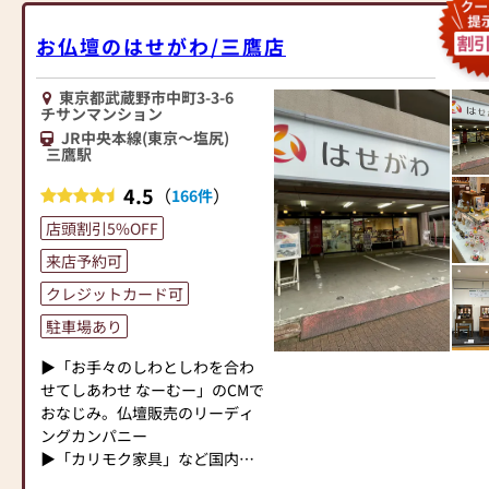
お仏壇のはせがわは、日本を代
を重ねております。
表する家具メーカー「カリモク
お客様のお近くの仏壇店、お仏
お仏壇のはせがわ/三鷹店
家具」との協同開発で、現代の
壇の日本堂吉祥寺店に何なりと
住宅にあったモダンなお仏壇を
お申し付け頂きますようにお願
東京都武蔵野市中町3-3-6
作っています。他にも国内の家
いを申し上げます。
チサンマンション
具専門メーカーと作り上げたお
JR中央本線(東京～塩尻)
仏壇コレクションがあり、祈る
-----------------------------------------
三鷹駅
人と偲ぶ人をつなぐ新しいカタ
-----------------------------------------
チを提案します。
4.5
（
）
166件
--------------------------------------
店頭割引5%OFF
≪はせがわ店舗サービスのご案
※お仏壇の掲載商品で、一部在
内≫
来店予約可
庫のない商品は受注生産となり
●仏壇・仏具・お墓・相続・遺
ますのでご了承ください。
クレジットカード可
品整理のご相談
駐車場あり
●ご来店予約(ページ内の「来店
予約ボタン」からお申込くださ
▶「お手々のしわとしわを合わ
い)
せてしあわせ なーむー」のCMで
●お電話(ご相談や商品のご注文
おなじみ。仏壇販売のリーディ
を承ります。お電話時に「いい
ングカンパニー
仏壇を見た」とお伝えください)
▶「カリモク家具」など国内家
●訪問(はせがわの専門スタッフ
具専門メーカーと、モダンなイ
がご相談や商品ご購入のお手続