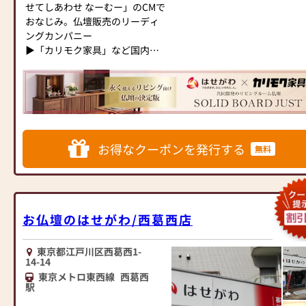
せてしあわせ なーむー」のCMで
越しください。当店は幅広い品
す。是非！皆様！ご活用下さい!!
発≫
おなじみ。仏壇販売のリーディ
揃えとリーズナブルな価格でお
＝☆＝☆＝☆＝☆＝☆＝☆＝☆
お仏壇のはせがわは、日本を代
ングカンパニー
客様をお迎えしています。
＝☆＝☆＝☆＝☆＝☆＝☆＝☆
表する家具メーカー「カリモク
▶「カリモク家具」など国内家
仏壇には様々な種類がございま
＝☆＝☆＝☆＝☆＝☆＝☆＝☆
家具」との協同開発で、現代の
具専門メーカーと、モダンなイ
す。伝統的な木製の仏壇やモダ
＝☆＝☆＝☆＝☆＝☆＝☆＝☆
住宅にあったモダンなお仏壇を
ンテリアにマッチするお仏壇を
ンなデザインの仏壇、またコン
＝＝
作っています。他にも国内の家
展開
パクトなサイズの仏壇など、お
具専門メーカーと作り上げたお
客様のご要望に合わせて選ぶこ
創業300有余年の永きに渡り神
仏壇コレクションがあり、祈る
◆◆ お陰様で創業94年 ◆◆
とができます。仏壇の素材や彫
社様、寺院様よりご用命戴き、
人と偲ぶ人をつなぐ新しいカタ
国内130店舗以上のスケールメ
刻、仏像の種類も豊富にご用意
神・仏具の専門店として多くの
チを提案します。
お得なクーポンを発行する
無料
リットと東証上場の信頼。創業
しておりますので、心からご供
お客様に支えられてまいりまし
以来、親切・丁寧な説明と対応
養いただける仏壇を見つけてい
た。製造から販売まで、より迅
≪はせがわ店舗サービスのご案
を心がけ、年間約25,000基のお
ただけます。
速に調達し最上の製品をお届け
内≫
仏壇、約3,000基のお墓を納めて
さらに、仏具も充実しておりま
する事をモットーに、日々精進
●仏壇・仏具・お墓・相続・遺
います。「お仏壇のはせがわ」
す。位牌や線香、ろうそくや花
を重ねております。
品整理のご相談
お仏壇のはせがわ/西葛西店
では、さまざまな供養（対話の
立てなど、お仏壇のセットや個
お客様のお近くの仏壇店、お仏
●ご来店予約(ページ内の「来店
場づくり）の形をご提案してお
別のアイテムも豊富に揃えてお
壇の日本堂町田駅前店に何なり
予約ボタン」からお申込くださ
ります。ご自身、ご家族にあっ
東京都江戸川区西葛西1-
ります。お好みやご自宅のお仏
とお申し付け頂きますようにお
い)
14-14
た供養の形について、迷うこと
壇に合わせて、お求めいただけ
願いを申し上げます。
●お電話(ご相談や商品のご注文
東京メトロ東西線
西葛西
や、お困りのことなどございま
ます。
を承ります。お電話時に「いい
駅
したら、ぜひ、お気軽にご相談
当店の魅力は、品質と価格のバ
東京都伝統工芸品の東京仏壇を
仏壇を見た」とお伝えください)