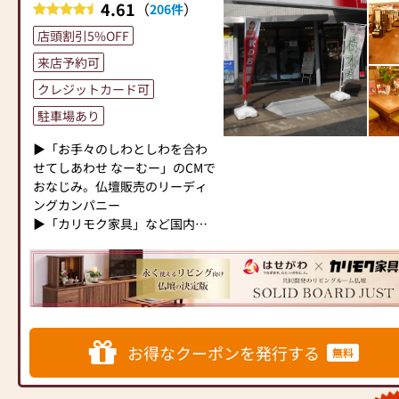
ください。店内にはお仏壇・お
ランスです。品質に妥協せず、
はじめ唐木仏壇・現代仏壇・家
4.61
●訪問(はせがわの専門スタッフ
（
）
206件
仏具・お位牌・お線香・お念珠
お求めやすい価格を実現してい
具調仏壇を展示し、お客様のご
がご相談や商品ご購入のお手続
店頭割引5%OFF
等、豊富にご用意しておりま
ます。お客様に長くご利用いた
来店をお待ちしております。
きを致します)
す。1,000種類以上の組み合わせ
だけるような耐久性のある商品
小田急町田駅前店店頭スタッフ
来店予約可
の中からお客様に合ったお仏
を取り扱っておりますので、安
は仏事コーディネーター(ゴール
≪お仏壇のはせがわよりお客様
クレジットカード可
壇・お仏具をご提案いたしま
心してお買い物をお楽しみいた
ド2名・シルバー1名）をはじ
へ≫
す。
駐車場あり
だけます。
め、お仏壇の日本堂町田駅前店
「仏壇や仏具をお探しでした
また、スタッフ一同、お客様の
のスタッフがお客様の仏事に対
ら、ぜひお仏壇のはせがわにお
▶「お手々のしわとしわを合わ
≪「カリモク家具」との協同開
ご要望に丁寧にお応えいたしま
するお悩み事・お困りごとを仏
越しください。当店は幅広い品
せてしあわせ なーむー」のCMで
発≫
す。お仏壇や仏具に関するご質
壇・仏具にこだわらず、仏事全
揃えとリーズナブルな価格でお
おなじみ。仏壇販売のリーディ
お仏壇のはせがわは、日本を代
問やご相談にも親身にお答え
般何でも承ります。お気軽にお
客様をお迎えしています。
ングカンパニー
表する家具メーカー「カリモク
し、最適なアドバイスをいたし
問合せ下さい。
仏壇には様々な種類がございま
▶「カリモク家具」など国内家
家具」との協同開発で、現代の
ます。お客様のご満足度を最優
《《 当店でお買い替えのお客
す。伝統的な木製の仏壇やモダ
具専門メーカーと、モダンなイ
住宅にあったモダンなお仏壇を
先に考え、心からのおもてなし
様に限り古いお仏壇を無料で引
ンなデザインの仏壇、またコン
ンテリアにマッチするお仏壇を
作っています。他にも国内の家
を提供いたします。
き取ります！！》》
パクトなサイズの仏壇など、お
展開
具専門メーカーと作り上げたお
お仏壇のはせがわでは、お客様
※お仏壇ご購入のお客様。但し
客様のご要望に合わせて選ぶこ
仏壇コレクションがあり、祈る
の大切なご供養に寄り添い、お
お仏壇のお引取り地域、お仏壇
とができます。仏壇の素材や彫
◆◆ お陰様で創業94年 ◆◆
人と偲ぶ人をつなぐ新しいカタ
手伝いさせていただきます。ぜ
サイズによってはご相談させて
刻、仏像の種類も豊富にご用意
国内130店舗以上のスケールメ
チを提案します。
ひ一度、当店にお越しくださ
いただく場合がございます。
しておりますので、心からご供
お得なクーポンを発行する
無料
リットと東証上場の信頼。創業
い。心地よい空間で、お仏壇や
養いただける仏壇を見つけてい
以来、親切・丁寧な説明と対応
≪はせがわ店舗サービスのご案
仏具をご覧いただけます。スタ
多種多様なお仏壇展示しており
ただけます。
を心がけ、年間約25,000基のお
内≫
ッフ一同、心よりお待ちしてお
ます！！