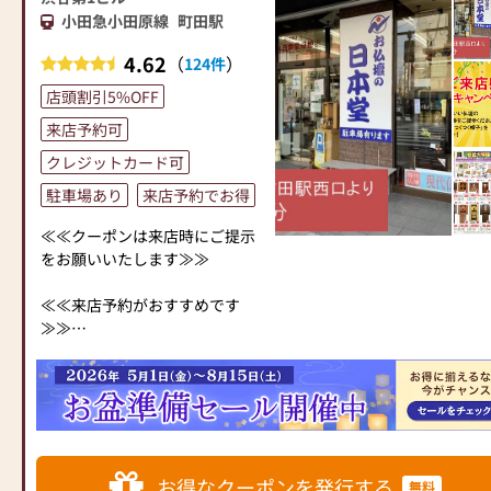
た供養の形について、迷うこと
お仏壇のはせがわでは、お客様
小田急小田原線
町田駅
●お電話(ご相談や商品のご注文
や、お困りのことなどございま
の大切なご供養に寄り添い、お
を承ります。お電話時に「いい
したら、ぜひ、お気軽にご相談
手伝いさせていただきます。ぜ
4.62
（
）
124件
仏壇を見た」とお伝えください)
ください。店内にはお仏壇・お
ひ一度、当店にお越しくださ
●訪問(はせがわの専門スタッフ
仏具・お位牌・お線香・お念珠
店頭割引5%OFF
い。心地よい空間で、お仏壇や
がご相談や商品ご購入のお手続
等、豊富にご用意しておりま
仏具をご覧いただけます。スタ
来店予約可
きを致します)
す。1,000種類以上の組み合わせ
ッフ一同、心よりお待ちしてお
クレジットカード可
の中からお客様に合ったお仏
ります。」
≪お仏壇のはせがわよりお客様
壇・お仏具をご提案いたしま
駐車場あり
来店予約でお得
へ≫
す。
「仏壇や仏具をお探しでした
≪≪クーポンは来店時にご提示
ら、ぜひお仏壇のはせがわにお
≪「カリモク家具」との協同開
をお願いいたします≫≫
越しください。当店は幅広い品
発≫
揃えとリーズナブルな価格でお
お仏壇のはせがわは、日本を代
≪≪来店予約がおすすめです
客様をお迎えしています。
表する家具メーカー「カリモク
≫≫
仏壇には様々な種類がございま
家具」との協同開発で、現代の
お仏壇・お位牌をご購入検討中
す。伝統的な木製の仏壇やモダ
住宅にあったモダンなお仏壇を
のお客様へ
ンなデザインの仏壇、またコン
作っています。他にも国内の家
時間帯によっては大変混みあい
パクトなサイズの仏壇など、お
具専門メーカーと作り上げたお
ますので来店予約がおすすめで
客様のご要望に合わせて選ぶこ
仏壇コレクションがあり、祈る
す。
とができます。仏壇の素材や彫
人と偲ぶ人をつなぐ新しいカタ
このページの上部の写真スライ
刻、仏像の種類も豊富にご用意
お得なクーポンを発行する
チを提案します。
無料
ダーの上の「クーポンを受け取