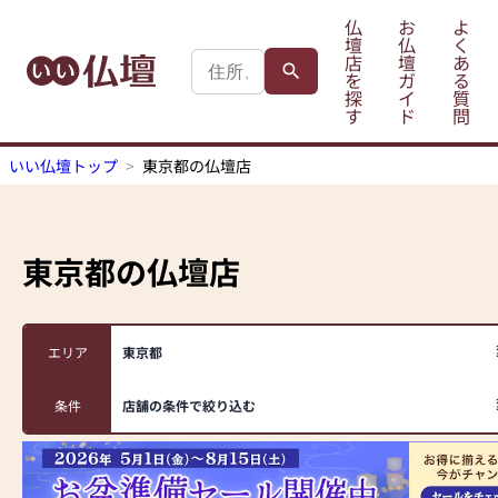
仏
お
よ
壇
仏
く
店
壇
あ
を
ガ
る
探
イ
質
す
ド
問
いい仏壇トップ
東京都の仏壇店
東京都
の仏壇店
エリア
東京都
条件
店舗の条件で絞り込む