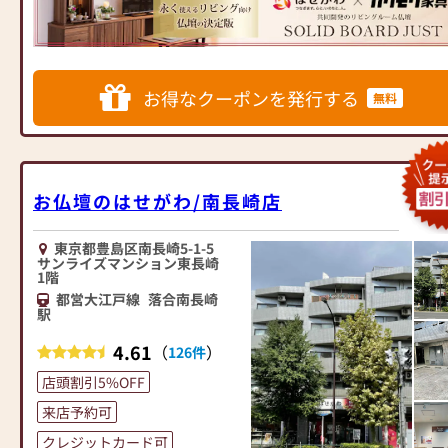
作っています。他にも国内の家
展開
パクトなサイズの仏壇など、お
具専門メーカーと作り上げたお
客様のご要望に合わせて選ぶこ
仏壇コレクションがあり、祈る
◆◆ お陰様で創業94年 ◆◆
とができます。仏壇の素材や彫
人と偲ぶ人をつなぐ新しいカタ
国内130店舗以上のスケールメ
刻、仏像の種類も豊富にご用意
お得なクーポンを発行する
チを提案します。
無料
リットと東証上場の信頼。創業
しておりますので、心からご供
以来、親切・丁寧な説明と対応
養いただける仏壇を見つけてい
≪はせがわ店舗サービスのご案
を心がけ、年間約25,000基のお
ただけます。
内≫
仏壇、約3,000基のお墓を納めて
さらに、仏具も充実しておりま
●仏壇・仏具・お墓・相続・遺
います。「お仏壇のはせがわ」
す。位牌や線香、ろうそくや花
お仏壇のはせがわ/南長崎店
品整理のご相談
では、さまざまな供養（対話の
立てなど、お仏壇のセットや個
●ご来店予約(ページ内の「来店
場づくり）の形をご提案してお
別のアイテムも豊富に揃えてお
予約ボタン」からお申込くださ
ります。ご自身、ご家族にあっ
東京都豊島区南長崎5-1-5
ります。お好みやご自宅のお仏
サンライズマンション東長崎
い)
た供養の形について、迷うこと
壇に合わせて、お求めいただけ
1階
●お電話(ご相談や商品のご注文
や、お困りのことなどございま
ます。
都営大江戸線
落合南長崎
を承ります。お電話時に「いい
したら、ぜひ、お気軽にご相談
当店の魅力は、品質と価格のバ
駅
仏壇を見た」とお伝えください)
ください。店内にはお仏壇・お
ランスです。品質に妥協せず、
4.61
●訪問(はせがわの専門スタッフ
（
）
126件
仏具・お位牌・お線香・お念珠
お求めやすい価格を実現してい
がご相談や商品ご購入のお手続
等、豊富にご用意しておりま
ます。お客様に長くご利用いた
店頭割引5%OFF
きを致します)
す。1,000種類以上の組み合わせ
だけるような耐久性のある商品
来店予約可
の中からお客様に合ったお仏
を取り扱っておりますので、安
≪お仏壇のはせがわよりお客様
壇・お仏具をご提案いたしま
心してお買い物をお楽しみいた
クレジットカード可