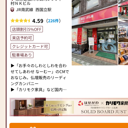
おります。
お求めやすい目玉商品から国産
村ＮＫビル
また、翠雲堂では業界に先駆
高級仏壇まで専門店ならではの
JR南武線
西国立駅
け、十数年前より「仏壇の品質
品質と品揃え
表示」を明確にし、又、生産地
4.59
アフターサービスも万全！
（
）
226件
を明らかにして
店頭割引5%OFF
販売いたしております。
《日本堂吉祥寺店の特典》
一度のご来店ではお選び出来な
来店予約可
お仏壇がご自宅で選べるコーデ
いかも知れません。何度でもご
ィネート！
クレジットカード可
来店下さい。
*店頭のお仏壇をご自宅にお運び
駐車場あり
販売員一同 誠意を持って対応さ
し、実際にお部屋に置いてご覧
せて頂きます。どうぞ、ご安心
いただけるサービスです。
▶「お手々のしわとしわを合わ
してお選びください。
せてしあわせ なーむー」のCMで
古いお仏壇の引き取り料が無料
おなじみ。仏壇販売のリーディ
【 営業時間 】 午前１０
*当店にてお仏壇をご購入のお客
ングカンパニー
時～午後5時3０分
様に限り、古いお仏壇の引取り
▶「カリモク家具」など国内家
年末年始を
を無料で致します。
具専門メーカーと、モダンなイ
除き年中無休。
*本広告期間中にお仏壇ご購入の
ンテリアにマッチするお仏壇を
お客様。但しお仏壇のお引取り
展開
【 アクセス 】 東京メト
地域、お仏壇サイズによっては
ロ銀座線 「稲荷町駅」 徒歩
ご相談させていただく場合がご
◆◆ お陰様で創業94年 ◆◆
５分
ざいます。
国内130店舗以上のスケールメ
駐車場あ