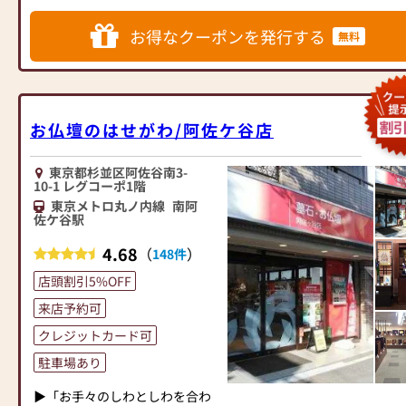
◆◆ お陰様で創業94年 ◆◆
心してお買い物をお楽しみいた
人と偲ぶ人をつなぐ新しいカタ
お値打ち品は数に限りがご
国内130店舗以上のスケールメ
お得なクーポンを発行する
だけます。
チを提案します。
ざいます。どうぞ皆様お早めに
無料
リットと東証上場の信頼。創業
また、スタッフ一同、お客様の
ご来店下さいませ。
以来、親切・丁寧な説明と対応
ご要望に丁寧にお応えいたしま
≪はせがわ店舗サービスのご案
＝☆＝☆＝☆＝☆＝☆＝☆＝☆
を心がけ、年間約25,000基のお
す。お仏壇や仏具に関するご質
内≫
＝☆＝☆＝☆＝☆＝☆＝☆＝☆
仏壇、約3,000基のお墓を納めて
問やご相談にも親身にお答え
●仏壇・仏具・お墓・相続・遺
＝☆＝☆＝☆＝☆＝☆＝☆＝☆
います。「お仏壇のはせがわ」
お仏壇のはせがわ/阿佐ケ谷店
し、最適なアドバイスをいたし
品整理のご相談
＝☆＝☆＝☆＝☆＝☆＝☆＝☆
では、さまざまな供養（対話の
ます。お客様のご満足度を最優
●ご来店予約(ページ内の「来店
＝＝☆
場づくり）の形をご提案してお
先に考え、心からのおもてなし
予約ボタン」からお申込くださ
【日頃の感謝を込めて大型企
ります。ご自身、ご家族にあっ
東京都杉並区阿佐谷南3-
10-1 レグコーポ1階
を提供いたします。
い)
画】
た供養の形について、迷うこと
お仏壇のはせがわでは、お客様
東京メトロ丸ノ内線
南阿
●お電話(ご相談や商品のご注文
1⃣ 毎月1日【お朔日】はTポイ
や、お困りのことなどございま
佐ケ谷駅
の大切なご供養に寄り添い、お
を承ります。お電話時に「いい
ント15倍(一部商品・セール品を
したら、ぜひ、お気軽にご相談
手伝いさせていただきます。ぜ
仏壇を見た」とお伝えください)
除く）
ください。店内にはお仏壇・お
4.68
（
）
148件
ひ一度、当店にお越しくださ
●訪問(はせがわの専門スタッフ
2⃣ 『5』のつく日は 線香・ロ
仏具・お位牌・お線香・お念珠
店頭割引5%OFF
い。心地よい空間で、お仏壇や
がご相談や商品ご購入のお手続
ーソクを10％OFF
等、豊富にご用意しておりま
仏具をご覧いただけます。スタ
きを致します)
3⃣ 毎月27日【仏壇の日】日本
す。1,000種類以上の組み合わせ
来店予約可
ッフ一同、心よりお待ちしてお
堂大推薦の伝統『東京仏壇』と
の中からお客様に合ったお仏
クレジットカード可
ります。」
≪お仏壇のはせがわよりお客様
『唐木仏壇』が15％OFF(セール
壇・お仏具をご提案いたしま
へ≫
品及び一部商品除外）
す。
駐車場あり
「仏壇や仏具をお探しでした
毎月毎月お財布に優しいお
▶「お手々のしわとしわを合わ
ら、ぜひお仏壇のはせがわにお
買い得規格を実施しておりま
≪「カリモク家具」との協同開