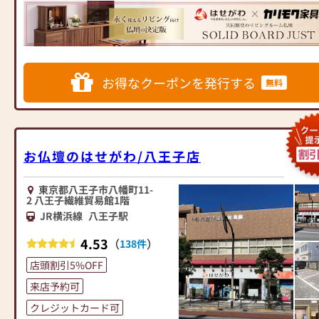
ンテリアにマッチするお仏壇を
きを致します)
展開
≪お仏壇のはせがわよりお客様
◆◆ お陰様で創業94年 ◆◆
へ≫
国内130店舗以上のスケールメ
「仏壇や仏具をお探しでした
お得なクーポンを発行する
無料
リットと東証上場の信頼。創業
ら、ぜひお仏壇のはせがわにお
以来、親切・丁寧な説明と対応
越しください。当店は幅広い品
を心がけ、年間約25,000基のお
揃えとリーズナブルな価格でお
仏壇、約3,000基のお墓を納めて
客様をお迎えしています。
います。「お仏壇のはせがわ」
仏壇には様々な種類がございま
お仏壇のはせがわ/八王子店
では、さまざまな供養（対話の
す。伝統的な木製の仏壇やモダ
場づくり）の形をご提案してお
ンなデザインの仏壇、またコン
ります。ご自身、ご家族にあっ
東京都八王子市八幡町11-
パクトなサイズの仏壇など、お
2 八王子繊維貿易館1階
た供養の形について、迷うこと
客様のご要望に合わせて選ぶこ
JR横浜線
八王子駅
や、お困りのことなどございま
とができます。仏壇の素材や彫
したら、ぜひ、お気軽にご相談
刻、仏像の種類も豊富にご用意
4.53
（
）
138件
ください。店内にはお仏壇・お
しておりますので、心からご供
仏具・お位牌・お線香・お念珠
店頭割引5%OFF
養いただける仏壇を見つけてい
等、豊富にご用意しておりま
ただけます。
来店予約可
す。1,000種類以上の組み合わせ
さらに、仏具も充実しておりま
クレジットカード可
の中からお客様に合ったお仏
す。位牌や線香、ろうそくや花