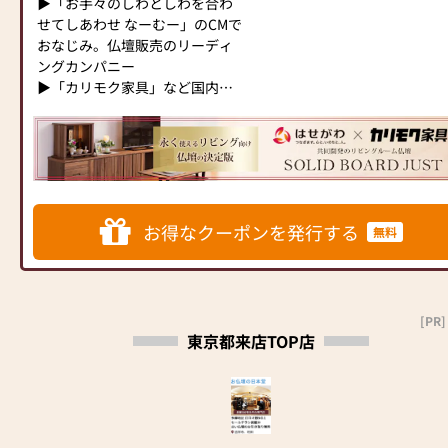
ます。お客様に長くご利用いた
▶「お手々のしわとしわを合わ
お位牌、進物線香、線香、ロー
ただ、心の中で願うだけでは、
だけるような耐久性のある商品
せてしあわせ なーむー」のCMで
ソク、等の小物、手元供養品も
やりきれない寂しさが残ること
を取り扱っておりますので、安
おなじみ。仏壇販売のリーディ
数多く展示しております!!
もある。そんなとき、「まなか
心してお買い物をお楽しみいた
ングカンパニー
⭐⭐⭐当店にてお仏壇をご購入の
のお位牌・お仏壇」を介して、
だけます。
▶「カリモク家具」など国内家
お客様に限り、古いお仏壇のお
今日も同じ空間に変わらずあの
また、スタッフ一同、お客様の
具専門メーカーと、モダンなイ
引取りを無料でいたします⭐⭐⭐
人がいてくれると思えること。
ご要望に丁寧にお応えいたしま
ンテリアにマッチするお仏壇を
※本広告期間中にお仏壇ご購入
その存在を感じられることで、
す。お仏壇や仏具に関するご質
展開
のお客様。但しお仏壇のお引取
私たちの心は穏やかな慈しみの
問やご相談にも親身にお答え
り地域、お仏壇サイズによって
気持ちで満たされます。
し、最適なアドバイスをいたし
◆◆ お陰様で創業94年 ◆◆
はご相談させていただく場合が
ます。お客様のご満足度を最優
国内130店舗以上のスケールメ
ございます。
慌ただしい日々の中で、ふと足
お得なクーポンを発行する
無料
先に考え、心からのおもてなし
リットと東証上場の信頼。創業
是非一度、ご覧になって下さ
を止めて、大切な誰かと心を通
を提供いたします。
以来、親切・丁寧な説明と対応
い!!
わせられる。目の前の人を想
お仏壇のはせがわでは、お客様
を心がけ、年間約25,000基のお
スッタフ一同、皆様のご来店を
い、今日を生きていける。それ
の大切なご供養に寄り添い、お
仏壇、約3,000基のお墓を納めて
心よりお待ちいたしております
が、「想うと、暮らす。」とい
手伝いさせていただきます。ぜ
います。「お仏壇のはせがわ」
＝＝＝＝＝＝＝＝＝＝＝＝＝＝
[PR]
うことなのだと思います。
ひ一度、当店にお越しくださ
東京都来店TOP店
では、さまざまな供養（対話の
＝＝＝＝＝＝＝＝＝＝＝＝＝＝
「祈りの道具屋まなか」を通じ
い。心地よい空間で、お仏壇や
場づくり）の形をご提案してお
＝＝＝＝＝＝＝＝＝＝＝＝
て、人を想うそれぞれの暮らし
仏具をご覧いただけます。スタ
ります。ご自身、ご家族にあっ
が続いていくようにと願ってい
ッフ一同、心よりお待ちしてお
た供養の形について、迷うこと
■日本堂なら国産仏壇も大特
ます。
ります。」
や、お困りのことなどございま
価！オリジナル商品も多数展示
したら、ぜひ、お気軽にご相談
中！