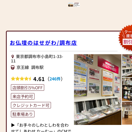
壇・お仏具をご提案いたしま
心してお買い物をお楽しみいた
へ≫
す。
だけます。
「仏壇や仏具をお探しでした
また、スタッフ一同、お客様の
ら、ぜひお仏壇のはせがわにお
≪「カリモク家具」との協同開
ご要望に丁寧にお応えいたしま
越しください。当店は幅広い品
発≫
す。お仏壇や仏具に関するご質
揃えとリーズナブルな価格でお
お仏壇のはせがわは、日本を代
問やご相談にも親身にお答え
客様をお迎えしています。
表する家具メーカー「カリモク
し、最適なアドバイスをいたし
お仏壇のはせがわ/調布店
仏壇には様々な種類がございま
家具」との協同開発で、現代の
ます。お客様のご満足度を最優
す。伝統的な木製の仏壇やモダ
住宅にあったモダンなお仏壇を
先に考え、心からのおもてなし
ンなデザインの仏壇、またコン
東京都調布市小島町1-33-
作っています。他にも国内の家
を提供いたします。
11
パクトなサイズの仏壇など、お
具専門メーカーと作り上げたお
お仏壇のはせがわでは、お客様
京王線
調布駅
客様のご要望に合わせて選ぶこ
仏壇コレクションがあり、祈る
の大切なご供養に寄り添い、お
とができます。仏壇の素材や彫
人と偲ぶ人をつなぐ新しいカタ
手伝いさせていただきます。ぜ
4.61
（
）
246件
刻、仏像の種類も豊富にご用意
チを提案します。
ひ一度、当店にお越しくださ
しておりますので、心からご供
店頭割引5%OFF
い。心地よい空間で、お仏壇や
養いただける仏壇を見つけてい
≪はせがわ店舗サービスのご案
仏具をご覧いただけます。スタ
来店予約可
ただけます。
内≫
ッフ一同、心よりお待ちしてお
さらに、仏具も充実しておりま
クレジットカード可
●仏壇・仏具・お墓・相続・遺
ります。」
す。位牌や線香、ろうそくや花
品整理のご相談
駐車場あり
立てなど、お仏壇のセットや個
●ご来店予約(ページ内の「来店
別のアイテムも豊富に揃えてお
予約ボタン」からお申込くださ
▶「お手々のしわとしわを合わ
ります。お好みやご自宅のお仏
い)
せてしあわせ なーむー」のCMで