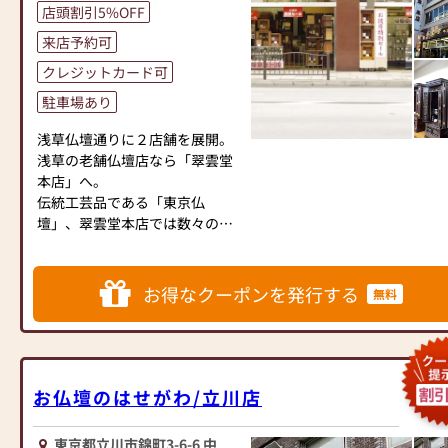
店頭割引5%OFF
に入れます。
ございます。どうぞ皆様お早め
そちらに、たくさんのお仏壇が
にご来店下さいませ。
来店予約可
紹介されておりますので、是非
＝☆＝☆＝☆＝☆＝☆＝☆＝☆
クレジットカード可
ご覧ください。
＝☆＝☆＝☆＝☆＝☆＝☆＝☆
＝☆＝☆＝☆＝☆＝☆＝☆＝☆
駐車場あり
＝☆＝☆＝☆＝☆＝☆＝☆＝☆
【営業時間】
浅草仏壇通りに２店舗を展開。
＝＝☆＝☆
9:00～18:00 年中無休 ※特別休
浅草の老舗仏壇店なら「翠雲堂
業（12/29～1/3）
本店」へ。
■日本堂なら国産仏壇も大特
伝統工芸品である「東京仏
価！オリジナル商品も多数展示
壇」、翠雲堂本店では数々の受
中！
【アクセス】
賞歴がある職人を抱えて
■東京都指定伝統工芸品「東京
東京メトロ銀座線「田原町」下
おります。他店ではないクオリ
仏壇」も他社には無い展示数！
車 徒歩2分
ティの高い、本物志向のお仏壇
■当店は「唐木仏壇」「家具調
お得なクーポンを発行する
無料
専用駐車場あり
をぜひ見にいらしてください。
仏壇」「現代仏壇」「伝統工芸
仏壇」を見て選べるお店です！
また、当店では常時５００本以
■ご不明な点は仏事の専門家
上の品揃えがございます。
「仏事コーディネーター」まで
家具調仏壇から伝統型仏壇・金
お気軽に
お仏壇のはせがわ/立川店
仏壇、手ごろな値段のものから
お問い合わせください。
超高級品まで幅広く取り揃えて
東京都立川市錦町3-6-6 中