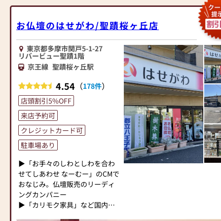
さらに、仏具も充実しておりま
仏壇、約3,000基のお墓を納めて
●仏壇・仏具・お墓・相続・遺
ります。」
す。位牌や線香、ろうそくや花
います。「お仏壇のはせがわ」
品整理のご相談
お位牌、お線香、ローソク、お
立てなど、お仏壇のセットや個
お仏壇のはせがわ/聖蹟桜ヶ丘店
では、さまざまな供養（対話の
●ご来店予約(ページ内の「来店
仏具、神具まで豊富にご用意し
別のアイテムも豊富に揃えてお
場づくり）の形をご提案してお
予約ボタン」からお申込くださ
ております。
ります。お好みやご自宅のお仏
ります。ご自身、ご家族にあっ
東京都多摩市関戸5-1-27
い)
壇に合わせて、お求めいただけ
リバービュー聖蹟1階
た供養の形について、迷うこと
●お電話(ご相談や商品のご注文
気軽に入って頂けるアットホー
ます。
京王線
聖蹟桜ヶ丘駅
や、お困りのことなどございま
を承ります。お電話時に「いい
ムな店舗となっておりますの
当店の魅力は、品質と価格のバ
したら、ぜひ、お気軽にご相談
仏壇を見た」とお伝えください)
で、お気軽にご来店下さい。
ランスです。品質に妥協せず、
4.54
（
）
178件
ください。店内にはお仏壇・お
●訪問(はせがわの専門スタッフ
お求めやすい価格を実現してい
仏具・お位牌・お線香・お念珠
店頭割引5%OFF
がご相談や商品ご購入のお手続
☆仏事のお困りごと、ご質問等
ます。お客様に長くご利用いた
等、豊富にご用意しておりま
きを致します)
ありましたらお気軽にご来店下
だけるような耐久性のある商品
来店予約可
す。1,000種類以上の組み合わせ
さい。また、外出が難しい方、
を取り扱っておりますので、安
クレジットカード可
の中からお客様に合ったお仏
≪お仏壇のはせがわよりお客様
お気軽にお電話下さい。お位牌
心してお買い物をお楽しみいた
壇・お仏具をご提案いたしま
へ≫
の作成等はお客様のご自宅に当
駐車場あり
だけます。
す。
「仏壇や仏具をお探しでした
店スタッフがお伺いします。実
また、スタッフ一同、お客様の
▶「お手々のしわとしわを合わ
ら、ぜひお仏壇のはせがわにお
際のお仏壇をお客様のご自宅で
ご要望に丁寧にお応えいたしま
≪「カリモク家具」との協同開
せてしあわせ なーむー」のCMで
越しください。当店は幅広い品
見て頂けます。もちろん、感染
す。お仏壇や仏具に関するご質
発≫
おなじみ。仏壇販売のリーディ
揃えとリーズナブルな価格でお
症対策は徹底させて頂きます☆
問やご相談にも親身にお答え
お仏壇のはせがわは、日本を代
ングカンパニー
客様をお迎えしています。
し、最適なアドバイスをいたし
表する家具メーカー「カリモク
▶「カリモク家具」など国内家
仏壇には様々な種類がございま
◆〖配達してもらえないかし
ます。お客様のご満足度を最優
家具」との協同開発で、現代の
具専門メーカーと、モダンなイ
す。伝統的な木製の仏壇やモダ
ら。お位牌もどこにお祀りした
先に考え、心からのおもてなし