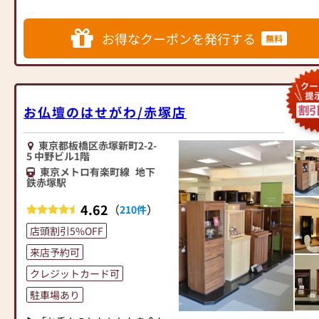
たたかな関係は続いていく
問やご相談にも親身にお答え
客様をお迎えしています。
住所：町田市森野1-11-15
し、最適なアドバイスをいたし
仏壇には様々な種類がございま
フリーダイヤル：0120-59-6888
慌ただしい日々のなかでその繊
ます。お客様のご満足度を最優
お得なクーポンを発行する
す。伝統的な木製の仏壇やモダ
提携駐車場：『タイムズ町田駅
無料
細な関係の糸を保ち、暮らしの
先に考え、心からのおもてなし
ンなデザインの仏壇、またコン
前第２駐車場』様
なかに大切な人とのつながりを
を提供いたします。
パクトなサイズの仏壇など、お
感じ、心の拠り所になる場所を
お仏壇のはせがわでは、お客様
客様のご要望に合わせて選ぶこ
⭐⭐⭐6月26日(金)より8月17日
つくりたい。それが「祈りの道
の大切なご供養に寄り添い、お
とができます。仏壇の素材や彫
(月)まで【お盆大特価セール】
具屋まなか」のはじまりでし
手伝いさせていただきます。ぜ
お仏壇のはせがわ/赤塚店
刻、仏像の種類も豊富にご用意
開催中‼⭐⭐⭐
た。
ひ一度、当店にお越しくださ
しておりますので、心からご供
お提灯、お盆用品多数展示して
い。心地よい空間で、お仏壇や
養いただける仏壇を見つけてい
おります。早目のご準備がオス
東京都板橋区赤塚新町2-2-
お墓のような特定の場所ではな
仏具をご覧いただけます。スタ
5 中野ビル1階
ただけます。
スメです。
く、家の中でいつでもあの人を
ッフ一同、心よりお待ちしてお
さらに、仏具も充実しておりま
東京メトロ有楽町線
地下
粉雪13号ナチュラル調（お持ち
近くに感じられる「お位牌やお
鉄赤塚駅
ります。」
す。位牌や線香、ろうそくや花
帰り商品）￥25,800から特別価
仏壇」。 私たちはその意味を深
立てなど、お仏壇のセットや個
格のお仏壇を多数取り揃えてお
4.62
（
）
210件
く考え、日本各地の職人ととも
別のアイテムも豊富に揃えてお
ります。
に16年間、大切に作りあげてき
店頭割引5%OFF
ります。お好みやご自宅のお仏
ました。それは、目で見る安心
壇に合わせて、お求めいただけ
また、チラシ商品の他に町田駅
来店予約可
感、手で感じる温もり、その一
ます。
前店限定30％～60％引きのお買
つひとつに意味を込め、暮らし
クレジットカード可
当店の魅力は、品質と価格のバ
い得仏壇もご準備してございま
の中でつながりを感じられる、
ランスです。品質に妥協せず、
す。
駐車場あり
日々の祈りの道具です。
お求めやすい価格を実現してい