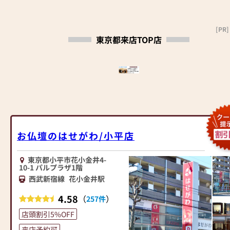
ください。店内にはお仏壇・お
■東京都指定伝統工芸品「東京
仏具・お位牌・お線香・お念珠
仏壇」も他社には無い展示数！
[PR]
等、豊富にご用意しておりま
■当店は「モダン仏壇」「現代
東京都来店TOP店
す。1,000種類以上の組み合わせ
仏壇」「伝統工芸仏壇」「唐木
の中からお客様に合ったお仏
仏壇」を見て選べるお店です！
壇・お仏具をご提案いたしま
■ご不明な点は仏事の専門家
す。
「仏事コーディネーター」まで
お気軽に
≪「カリモク家具」との協同開
お問い合わせください。
発≫
お仏壇のはせがわは、日本を代
是非！期間中にご来店下さいま
表する家具メーカー「カリモク
せスッタフ一同、皆様のご来店
お仏壇のはせがわ/小平店
家具」との協同開発で、現代の
を心よりお待ちしております。
住宅にあったモダンなお仏壇を
東京都小平市花小金井4-
作っています。他にも国内の家
■■当店にてお仏壇をご購入の
10-1 パルプラザ1階
具専門メーカーと作り上げたお
お客様に限り古いお仏壇のお引
西武新宿線
花小金井駅
仏壇コレクションがあり、祈る
き取り無料！■■
人と偲ぶ人をつなぐ新しいカタ
※お仏壇のお引き取り地域、サ
4.58
（
）
257件
チを提案します。
イズによってはご相談させてい
店頭割引5%OFF
ただく場合がございます。
≪はせがわ店舗サービスのご案
来店予約可