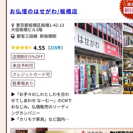
問やご相談にも親身にお答え
●仏壇・仏具・お墓・相続・遺
います。「お仏壇のはせがわ」
し、最適なアドバイスをいたし
品整理のご相談
お仏壇のはせがわ/板橋店
では、さまざまな供養（対話の
ます。お客様のご満足度を最優
●ご来店予約(ページ内の「来店
場づくり）の形をご提案してお
先に考え、心からのおもてなし
予約ボタン」からお申込くださ
ります。ご自身、ご家族にあっ
東京都板橋区板橋1-42-13
を提供いたします。
い)
大佳板橋ビル1階
た供養の形について、迷うこと
お仏壇のはせがわでは、お客様
●お電話(ご相談や商品のご注文
都営三田線
新板橋駅
や、お困りのことなどございま
の大切なご供養に寄り添い、お
を承ります。お電話時に「いい
したら、ぜひ、お気軽にご相談
手伝いさせていただきます。ぜ
仏壇を見た」とお伝えください)
4.55
（
）
235件
ください。店内にはお仏壇・お
ひ一度、当店にお越しくださ
●訪問(はせがわの専門スタッフ
仏具・お位牌・お線香・お念珠
店頭割引5%OFF
い。心地よい空間で、お仏壇や
がご相談や商品ご購入のお手続
等、豊富にご用意しておりま
仏具をご覧いただけます。スタ
きを致します)
来店予約可
す。1,000種類以上の組み合わせ
ッフ一同、心よりお待ちしてお
クレジットカード可
の中からお客様に合ったお仏
ります。」
≪お仏壇のはせがわよりお客様
壇・お仏具をご提案いたしま
へ≫
駐車場あり
す。
「仏壇や仏具をお探しでした
▶「お手々のしわとしわを合わ
ら、ぜひお仏壇のはせがわにお
≪「カリモク家具」との協同開
せてしあわせ なーむー」のCMで
越しください。当店は幅広い品
発≫
おなじみ。仏壇販売のリーディ
揃えとリーズナブルな価格でお
お仏壇のはせがわは、日本を代
ングカンパニー
客様をお迎えしています。
表する家具メーカー「カリモク
▶「カリモク家具」など国内家
仏壇には様々な種類がございま
家具」との協同開発で、現代の
具専門メーカーと、モダンなイ
す。伝統的な木製の仏壇やモダ
住宅にあったモダンなお仏壇を
ンテリアにマッチするお仏壇を
ンなデザインの仏壇、またコン