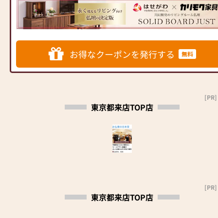
住宅にあったモダンなお仏壇を
ンテリアにマッチするお仏壇を
ンなデザインの仏壇、またコン
らいいかわからないな…〗
を提供いたします。
作っています。他にも国内の家
展開
パクトなサイズの仏壇など、お
お応えします！！配達からお仏
お仏壇のはせがわでは、お客様
具専門メーカーと作り上げたお
客様のご要望に合わせて選ぶこ
壇・お仏具のご安置、荘厳まで
の大切なご供養に寄り添い、お
仏壇コレクションがあり、祈る
◆◆ お陰様で創業94年 ◆◆
とができます。仏壇の素材や彫
当社スタッフがさせていただき
手伝いさせていただきます。ぜ
人と偲ぶ人をつなぐ新しいカタ
国内130店舗以上のスケールメ
刻、仏像の種類も豊富にご用意
ます。お仏具の取り扱い説明も
ひ一度、当店にお越しくださ
お得なクーポンを発行する
チを提案します。
無料
リットと東証上場の信頼。創業
しておりますので、心からご供
致します。配達料・設置料とも
い。心地よい空間で、お仏壇や
以来、親切・丁寧な説明と対応
養いただける仏壇を見つけてい
に無料です。当日のご安置場所
仏具をご覧いただけます。スタ
≪はせがわ店舗サービスのご案
を心がけ、年間約25,000基のお
ただけます。
のご相談もできます。古いお仏
ッフ一同、心よりお待ちしてお
内≫
仏壇、約3,000基のお墓を納めて
さらに、仏具も充実しておりま
壇のご供養もご相談下さい。
ります。」
●仏壇・仏具・お墓・相続・遺
います。「お仏壇のはせがわ」
す。位牌や線香、ろうそくや花
[PR]
品整理のご相談
東京都来店TOP店
では、さまざまな供養（対話の
立てなど、お仏壇のセットや個
※お仏壇の掲載商品で、一部在
●ご来店予約(ページ内の「来店
場づくり）の形をご提案してお
別のアイテムも豊富に揃えてお
庫のない商品は受注生産となり
予約ボタン」からお申込くださ
ります。ご自身、ご家族にあっ
ります。お好みやご自宅のお仏
ますのでご了承ください。
い)
た供養の形について、迷うこと
壇に合わせて、お求めいただけ
●お電話(ご相談や商品のご注文
や、お困りのことなどございま
ます。
を承ります。お電話時に「いい
したら、ぜひ、お気軽にご相談
当店の魅力は、品質と価格のバ
仏壇を見た」とお伝えください)
ください。店内にはお仏壇・お
ランスです。品質に妥協せず、
●訪問(はせがわの専門スタッフ
仏具・お位牌・お線香・お念珠
お求めやすい価格を実現してい
がご相談や商品ご購入のお手続
[PR]
等、豊富にご用意しておりま
ます。お客様に長くご利用いた
東京都来店TOP店
きを致します)
す。1,000種類以上の組み合わせ
だけるような耐久性のある商品
の中からお客様に合ったお仏
を取り扱っておりますので、安
≪お仏壇のはせがわよりお客様