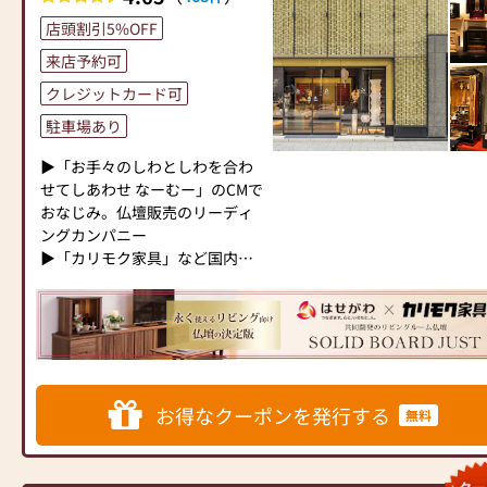
ひ一度、当店にお越しくださ
しておりますので、心からご供
仏具・お位牌・お線香・お念珠
店頭割引5%OFF
い。心地よい空間で、お仏壇や
養いただける仏壇を見つけてい
等、豊富にご用意しておりま
仏具をご覧いただけます。スタ
ただけます。
す。1,000種類以上の組み合わせ
来店予約可
ッフ一同、心よりお待ちしてお
さらに、仏具も充実しておりま
の中からお客様に合ったお仏
クレジットカード可
ります。」
す。位牌や線香、ろうそくや花
壇・お仏具をご提案いたしま
立てなど、お仏壇のセットや個
す。
駐車場あり
別のアイテムも豊富に揃えてお
▶「お手々のしわとしわを合わ
ります。お好みやご自宅のお仏
≪「カリモク家具」との協同開
せてしあわせ なーむー」のCMで
壇に合わせて、お求めいただけ
発≫
おなじみ。仏壇販売のリーディ
ます。
お仏壇のはせがわは、日本を代
ングカンパニー
当店の魅力は、品質と価格のバ
表する家具メーカー「カリモク
▶「カリモク家具」など国内家
ランスです。品質に妥協せず、
家具」との協同開発で、現代の
具専門メーカーと、モダンなイ
お求めやすい価格を実現してい
住宅にあったモダンなお仏壇を
ンテリアにマッチするお仏壇を
ます。お客様に長くご利用いた
作っています。他にも国内の家
展開
だけるような耐久性のある商品
具専門メーカーと作り上げたお
を取り扱っておりますので、安
仏壇コレクションがあり、祈る
◆◆ お陰様で創業94年 ◆◆
心してお買い物をお楽しみいた
人と偲ぶ人をつなぐ新しいカタ
国内130店舗以上のスケールメ
だけます。
チを提案します。
お得なクーポンを発行する
無料
リットと東証上場の信頼。創業
また、スタッフ一同、お客様の
以来、親切・丁寧な説明と対応
ご要望に丁寧にお応えいたしま
≪はせがわ店舗サービスのご案
を心がけ、年間約25,000基のお
す。お仏壇や仏具に関するご質
内≫
仏壇、約3,000基のお墓を納めて