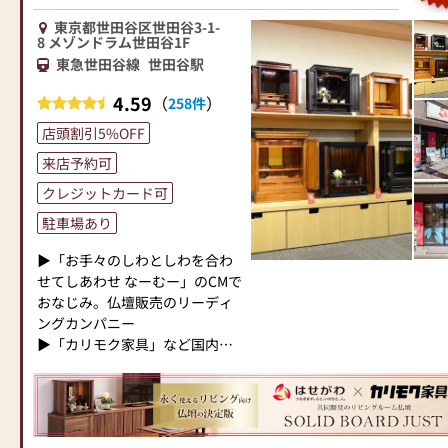
す。伝統的な木製の仏壇やモダ
場づくり）の形をご提案してお
お仏壇のお引き取り無料にて承
ンなデザインの仏壇、またコン
ります。ご自身、ご家族にあっ
ります。
東京都世田谷区世田谷3-1-
8 メゾンドラム世田谷1F
パクトなサイズの仏壇など、お
た供養の形について、迷うこと
皆様のご来店をスッタフ一
東急世田谷線
世田谷駅
客様のご要望に合わせて選ぶこ
や、お困りのことなどございま
同、心よりお待ち致しておりま
とができます。仏壇の素材や彫
したら、ぜひ、お気軽にご相談
す。
4.59
（
）
258件
刻、仏像の種類も豊富にご用意
ください。店内にはお仏壇・お
初めてのお客様も分からな
しておりますので、心からご供
仏具・お位牌・お線香・お念珠
い事だらけ、どうしたら良い
店頭割引5%OFF
養いただける仏壇を見つけてい
等、豊富にご用意しておりま
か？何をしたらいいの？ご不安
来店予約可
ただけます。
す。1,000種類以上の組み合わせ
がたくさんある
さらに、仏具も充実しておりま
クレジットカード可
の中からお客様に合ったお仏
と思います。
す。位牌や線香、ろうそくや花
壇・お仏具をご提案いたしま
ご相談ご質問だけでもベテ
駐車場あり
立てなど、お仏壇のセットや個
す。
ランスッタフのいる当店にご質
別のアイテムも豊富に揃えてお
問お問合せ下さい。
▶「お手々のしわとしわを合わ
ります。お好みやご自宅のお仏
≪「カリモク家具」との協同開
お客様の偲ぶお心を第一に
せてしあわせ なーむー」のCMで
壇に合わせて、お求めいただけ
発≫
アドバイスさせて頂きます。
おなじみ。仏壇販売のリーディ
ます。
お仏壇のはせがわは、日本を代
いい仏壇様のクーポン券を
ングカンパニー
当店の魅力は、品質と価格のバ
表する家具メーカー「カリモク
発行して頂いた方にはご来店記
▶「カリモク家具」など国内家
ランスです。品質に妥協せず、
家具」との協同開発で、現代の
念のプレゼントもご用意致して
具専門メーカーと、モダンなイ
お求めやすい価格を実現してい
住宅にあったモダンなお仏壇を
おります。
ンテリアにマッチするお仏壇を
ます。お客様に長くご利用いた
作っています。他にも国内の家
お気軽にスッタフまでお声
展開
だけるような耐久性のある商品
具専門メーカーと作り上げたお
を掛けて下さいませ。随時ご来
を取り扱っておりますので、安
仏壇コレクションがあり、祈る
店予約も承っております。