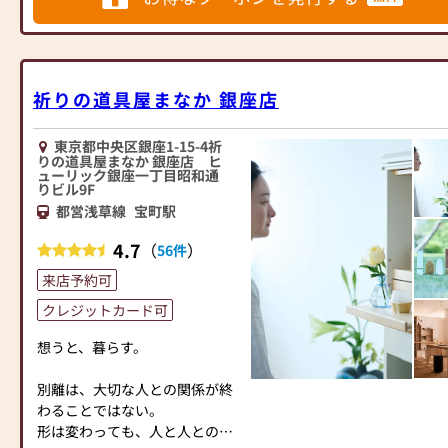
しておりますので、心からご供
る」をクリックして頂いて、
養いただける仏壇を見つけてい
≪はせがわ店舗サービスのご案
「同時に来店予約がおすすめで
ただけます。
内≫
す」から日付をお選びくださ
さらに、仏具も充実しておりま
●仏壇・仏具・お墓・相続・遺
い。
祈りの道具屋まなか 銀座店
す。位牌や線香、ろうそくや花
品整理のご相談
立てなど、お仏壇のセットや個
●ご来店予約(ページ内の「来店
====⭐===⭐====⭐====⭐====⭐====⭐===⭐====⭐====⭐====⭐
別のアイテムも豊富に揃えてお
予約ボタン」からお申込くださ
＝
東京都中央区銀座1-15-4祈
ります。お好みやご自宅のお仏
りの道具屋まなか 銀座店 ヒ
い)
⭐====⭐====⭐===⭐====⭐====⭐====⭐
ューリック銀座一丁目昭和通
壇に合わせて、お求めいただけ
●お電話(ご相談や商品のご注文
地元の皆様に支えられて創業
りビル9F
ます。
を承ります。お電話時に「いい
300有余年の神仏具の専門店
都営浅草線
宝町駅
当店の魅力は、品質と価格のバ
仏壇を見た」とお伝えください)
「偲ぶ心をかたちにするお手伝
ランスです。品質に妥協せず、
4.7
●訪問(はせがわの専門スタッフ
（
）
56件
い」いたします。
お求めやすい価格を実現してい
がご相談や商品ご購入のお手続
====⭐===⭐====⭐====⭐====⭐====⭐===⭐====⭐====⭐====⭐
来店予約可
ます。お客様に長くご利用いた
きを致します)
＝
だけるような耐久性のある商品
クレジットカード可
⭐====⭐====⭐===⭐====⭐====⭐====⭐
を取り扱っておりますので、安
≪お仏壇のはせがわよりお客様
想うと、暮らす。
心してお買い物をお楽しみいた
へ≫
⭐⭐⭐お仏壇の日本堂町田駅前店
だけます。
「仏壇や仏具をお探しでした
⭐⭐⭐
別離は、大切な人との関係が終
また、スタッフ一同、お客様の
ら、ぜひお仏壇のはせがわにお
小田急町田駅から徒歩3分
わることではない。
ご要望に丁寧にお応えいたしま
越しください。当店は幅広い品
～小田急線町田駅から一番近い
形は変わっても、人と人とのあ
す。お仏壇や仏具に関するご質
揃えとリーズナブルな価格でお
仏壇仏具の専門店～