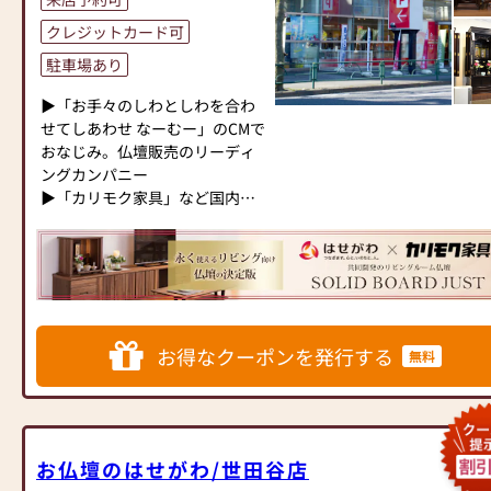
内≫
★☆★偲ぶ心を形にするお手伝
クレジットカード可
●仏壇・仏具・お墓・相続・遺
いをモットーに日々精進を重ね
品整理のご相談
ております★☆★
駐車場あり
●ご来店予約(ページ内の「来店
弊社は創業300有余年の永き
予約ボタン」からお申込くださ
▶「お手々のしわとしわを合わ
に渡り神社様、寺院様よりご用
い)
せてしあわせ なーむー」のCMで
命戴き、神・仏具の専門店とし
●お電話(ご相談や商品のご注文
おなじみ。仏壇販売のリーディ
て多くのお客様に支えられてま
を承ります。お電話時に「いい
ングカンパニー
いりました。仏壇・仏具の製造
仏壇を見た」とお伝えください)
▶「カリモク家具」など国内家
から販売まで、より迅速に調達
●訪問(はせがわの専門スタッフ
具専門メーカーと、モダンなイ
し最上の製品をお届けする事を
がご相談や商品ご購入のお手続
ンテリアにマッチするお仏壇を
モットーに日々精進を重ねてお
きを致します)
展開
ります。
日本堂各店に何なりとお申し付
≪お仏壇のはせがわよりお客様
◆◆ お陰様で創業94年 ◆◆
け頂きますよう、宜しくお願い
へ≫
国内130店舗以上のスケールメ
申し上げます。
お得なクーポンを発行する
「仏壇や仏具をお探しでした
無料
リットと東証上場の信頼。創業
ら、ぜひお仏壇のはせがわにお
以来、親切・丁寧な説明と対応
☆★☆ソウルジュエリーコーナ
越しください。当店は幅広い品
を心がけ、年間約25,000基のお
ー拡大 アイテム数も増えまし
揃えとリーズナブルな価格でお
仏壇、約3,000基のお墓を納めて
た☆★☆
客様をお迎えしています。
います。「お仏壇のはせがわ」
お仏壇のはせがわ/世田谷店
仏壇には様々な種類がございま
では、さまざまな供養（対話の
お買い替えのお客様、古い