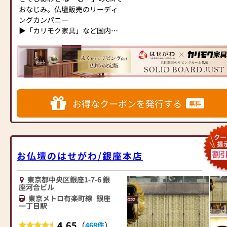
壇に合わせて、お求めいただけ
●お電話(ご相談や商品のご注文
おなじみ。仏壇販売のリーディ
ます。
を承ります。お電話時に「いい
ングカンパニー
当店の魅力は、品質と価格のバ
仏壇を見た」とお伝えください)
▶「カリモク家具」など国内家
ランスです。品質に妥協せず、
●訪問(はせがわの専門スタッフ
具専門メーカーと、モダンなイ
お求めやすい価格を実現してい
がご相談や商品ご購入のお手続
ンテリアにマッチするお仏壇を
ます。お客様に長くご利用いた
きを致します)
展開
だけるような耐久性のある商品
を取り扱っておりますので、安
≪お仏壇のはせがわよりお客様
◆◆ お陰様で創業94年 ◆◆
心してお買い物をお楽しみいた
へ≫
国内130店舗以上のスケールメ
お得なクーポンを発行する
だけます。
「仏壇や仏具をお探しでした
無料
リットと東証上場の信頼。創業
また、スタッフ一同、お客様の
ら、ぜひお仏壇のはせがわにお
以来、親切・丁寧な説明と対応
ご要望に丁寧にお応えいたしま
越しください。当店は幅広い品
を心がけ、年間約25,000基のお
す。お仏壇や仏具に関するご質
揃えとリーズナブルな価格でお
仏壇、約3,000基のお墓を納めて
問やご相談にも親身にお答え
客様をお迎えしています。
います。「お仏壇のはせがわ」
お仏壇のはせがわ/銀座本店
し、最適なアドバイスをいたし
仏壇には様々な種類がございま
では、さまざまな供養（対話の
ます。お客様のご満足度を最優
す。伝統的な木製の仏壇やモダ
場づくり）の形をご提案してお
先に考え、心からのおもてなし
ンなデザインの仏壇、またコン
ります。ご自身、ご家族にあっ
東京都中央区銀座1-7-6 銀
座河合ビル
を提供いたします。
パクトなサイズの仏壇など、お
た供養の形について、迷うこと
お仏壇のはせがわでは、お客様
東京メトロ有楽町線
銀座
客様のご要望に合わせて選ぶこ
や、お困りのことなどございま
一丁目駅
の大切なご供養に寄り添い、お
とができます。仏壇の素材や彫
したら、ぜひ、お気軽にご相談
手伝いさせていただきます。ぜ
刻、仏像の種類も豊富にご用意
ください。店内にはお仏壇・お
4.65
（
）
468件