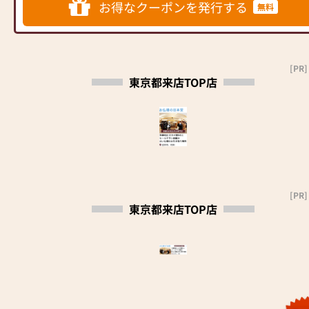
お得なクーポンを発行する
無料
リットと東証上場の信頼。創業
り「店舗横に専用駐車場」
お陰様で多摩地区全域で口コミ
以来、親切・丁寧な説明と対応
件数最多
を心がけ、年間約25,000基のお
新型コロナウイルス対策実施中
多くのお客様にお選びいただい
仏壇、約3,000基のお墓を納めて
当店では、お客様と従業員の安
ております。
います。「お仏壇のはせがわ」
[PR]
全の確保を最優先に考え、以下
武蔵野市・三鷹市で唯一の仏事
東京都来店TOP店
では、さまざまな供養（対話の
の予防対策に取り組んでおりま
コーディネーター在籍店。商品
場づくり）の形をご提案してお
す。
知識・商品説明が違います。仏
ります。ご自身、ご家族にあっ
ご安心なさってご来店下さい。
事相談承ります
た供養の形について、迷うこと
①従業員の接客の際のマスクの
吉祥寺駅から一番近いお仏壇・
や、お困りのことなどございま
徹底
寺院仏具の専門店です。電車・
したら、ぜひ、お気軽にご相談
②各店舗に消毒液を設置
バス利用のお客様に便利です。
ください。店内にはお仏壇・お
③従業員の37.5℃以上の発熱時
弊店のビルに提携駐車場完備。
仏具・お位牌・お線香・お念珠
の出勤を制限
車のお客様にも便利です。
[PR]
等、豊富にご用意しておりま
④従業員の手洗い・アルコール
東京都来店TOP店
す。1,000種類以上の組み合わせ
消毒の徹底
創業300有余年の永きに渡り神
の中からお客様に合ったお仏
⑤店内の拭き取り消毒の徹底
社様、寺院様よりご用命戴き、
壇・お仏具をご提案いたしま
⑥数時間ごとの換気の徹底
神・仏具の専門店として多くの
す。
お客様に支えられてまいりまし
た。製造から販売まで、より迅
≪「カリモク家具」との協同開
速に調達し最上の製品をお届け
発≫
する事をモットーに、日々精進