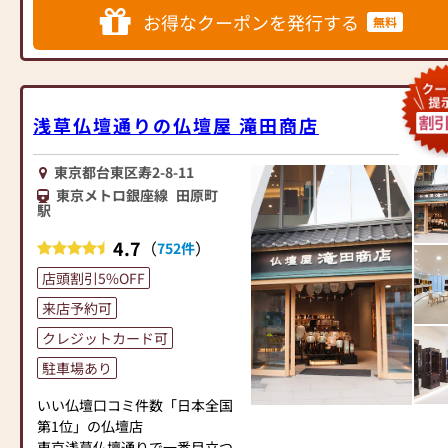
*当店にてお仏壇をご購入のお客
ご説明を致します。
お得なクーポンを発行する
無料
様に限り、古いお仏壇の引取り
是非一度、皆様で日本堂町田金
を無料で致します。
森店にご来店下さいませ!!
*本広告期間中にお仏壇ご購入の
＝＝＝＝＝＝＝＝＝＝＝＝＝＝
お客様。但しお仏壇のお引取り
＝＝＝＝＝＝＝＝＝＝＝＝＝＝
地域、お仏壇サイズによっては
＝＝＝＝＝＝＝＝＝========
浅草仏壇通りの仏壇屋 滝田商店
ご相談させていただく場合がご
「お盆のご準備はととのいまし
ざいます。
たか？」
東京都台東区寿2-8-11
新盆をお迎えする皆様に手作り
東京メトロ銀座線
田原町
新しいおまいりの形のお仏壇か
テキストをご用意してご準備の
駅
ら従来型の本気・本物志向のお
レクチャーを致します。
仏壇まで豊富に取り揃えており
4.7
（
）
お一人お一人のお気持にお応え
752件
ます。
出来るようにスッタフも日々勉
店頭割引5%OFF
武蔵野市・三鷹市では唯一の三
強しております。
ツ星仏事コーディネーター在籍
来店予約可
お気軽にお声をお掛け下さいま
店
せ。
クレジットカード可
仏教のお仏壇・お位牌から神道
お仏壇展示本数190本の金森店
の祖霊舎・御霊璽をはじめ、無
駐車場あり
小さいお仏壇から伝統的な立派
宗教の新しいおまいりの形まで
なお仏壇まで広い店内をゆっく
いい仏壇口コミ件数「日本全国
武蔵野市・三鷹市では地域最大
りと品定めしていただけます
第1位」の仏壇店
級の売り場面積と展示本数の弊
新しいお仏壇をご購入のお客様
東京浅草仏壇通りで一番目立つ
店でお客様のお探しのお品物に