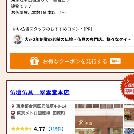
は今ある古いお仏壇を無料でお
建物です♪
出会えるとおもいます
引き取り致します。
お仏壇展示本数160本以上!
（引取り地域サイズによってご
相談させて頂きます。）
モダン仏壇・ミニ仏壇から伝統
お買い替えのお客様、古いお仏
お部屋にピッタリな豊富なサイ
いい仏壇スタッフのおすすめコメント[PR]
型仏壇、祖霊舎まで豊富な品揃
壇のお引き取り無料にて承りま
ズとデザインのモダン仏壇をセ
え。
す。
大正2年創業の老舗の仏壇・仏具の専門店。様々なタイプ
ール価格にて展示しておりま
の高品質なお仏壇を豊富に取り揃え、 新築したばかりの
お仏壇は下見が大切です。
皆様のご来店お待ちしておりま
す。
きれいな店内で、くつろぎながらお買い物いただけます！
年中無休ですので、お気軽にご
す。
丁寧に説明してくださる接客対応も安心です。
もちろん「東京仏壇」「徳島唐
来店ください。
初めてのお客様も分から
木仏壇」の銘品仏壇も見ごたえ
お得なクーポンを発行する
無料
ない事だらけ、どうしたら良い
充分！！8/31まで大幅値下げを
仏壇・仏事についてのご相談も
か？何をしたらいいの？ご不安
実施中です!!是非一度、ご家族
安心して下さい。
がたくさんあると思います。
でご覧になりにいらっしゃって
13名の仏事コーディネーター資
ご相談ご質問だけでもベ
見て下さいませ！
格取得者が、いつでもご相談を
テランスッタフのいる当店にご
スッタフ一同、皆様のご来店を
仏壇仏具 翠雲堂本店
受付けます。
質問お問合せ下さい。
心よりお待ち致しております。!!
どこよりも安い価格で、どこよ
お客様の偲ぶお心を第一
東京都台東区元浅草4-9-14
りも親切な接客でお待ちしてお
にアドバイスさせて頂きます。
ります。
東京メトロ銀座線
田原町
お気軽にスッタフまでお
駅
声を掛けて下さいませ。随時ご
また、下の「イチ押し記事」の
来店予約も承っております。
4.77
（
）
115件
コーナーより当店ホームページ
お値打ち品は数に限りが