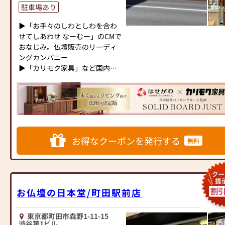
壇・お仏具をご提案いたしま
立てなど、お仏壇のセットや個
駐車場あり
す。
別のアイテムも豊富に揃えてお
▶「お手々のしわとしわを合わ
ります。お好みやご自宅のお仏
≪「カリモク家具」との協同開
せてしあわせ なーむー」のCMで
壇に合わせて、お求めいただけ
発≫
おなじみ。仏壇販売のリーディ
ます。
お仏壇のはせがわは、日本を代
ングカンパニー
当店の魅力は、品質と価格のバ
表する家具メーカー「カリモク
▶「カリモク家具」など国内家
ランスです。品質に妥協せず、
家具」との協同開発で、現代の
具専門メーカーと、モダンなイ
お求めやすい価格を実現してい
住宅にあったモダンなお仏壇を
ンテリアにマッチするお仏壇を
ます。お客様に長くご利用いた
作っています。他にも国内の家
展開
だけるような耐久性のある商品
具専門メーカーと作り上げたお
を取り扱っておりますので、安
仏壇コレクションがあり、祈る
◆◆ お陰様で創業94年 ◆◆
心してお買い物をお楽しみいた
人と偲ぶ人をつなぐ新しいカタ
国内130店舗以上のスケールメ
だけます。
お得なクーポンを発行する
チを提案します。
無料
リットと東証上場の信頼。創業
また、スタッフ一同、お客様の
以来、親切・丁寧な説明と対応
ご要望に丁寧にお応えいたしま
≪はせがわ店舗サービスのご案
を心がけ、年間約25,000基のお
す。お仏壇や仏具に関するご質
内≫
仏壇、約3,000基のお墓を納めて
問やご相談にも親身にお答え
●仏壇・仏具・お墓・相続・遺
います。「お仏壇のはせがわ」
し、最適なアドバイスをいたし
お仏壇の日本堂/町田駅前店
品整理のご相談
では、さまざまな供養（対話の
ます。お客様のご満足度を最優
●ご来店予約(ページ内の「来店
場づくり）の形をご提案してお
先に考え、心からのおもてなし
予約ボタン」からお申込くださ
ります。ご自身、ご家族にあっ
東京都町田市森野1-11-15
を提供いたします。
渋谷第1ビル
い)