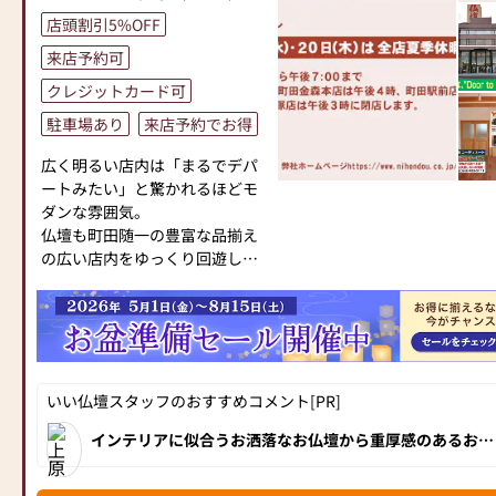
お仏壇・お位牌をご購入検討中
店頭割引5%OFF
のお客様へ
来店予約可
時間帯によっては大変混みあい
ますので来店予約がおすすめで
クレジットカード可
す。
駐車場あり
来店予約でお得
午後2時～3時ぐらいが比較的す
いている場合が多いいです。
広く明るい店内は「まるでデパ
このページの上部の写真スライ
ートみたい」と驚かれるほどモ
ダーの上の「クーポンを受け取
ダンな雰囲気。
る」をクリックして頂いて、
仏壇も町田随一の豊富な品揃え
「同時に来店予約も可能です」
の広い店内をゆっくり回遊して
から日付をお選びください。
お選びいただけます。
ベテランスタッフが心を込めて
⭐⭐⭐6月26日(金)より8月17日
接客させて頂きます。
(月)まで【お盆大特価セール】
お客様の疑問な点ご不安に思っ
開催中‼⭐⭐⭐
ている事、何でもお聞き下さい
お提灯、お盆用品多数展示して
ませ。
いい仏壇スタッフのおすすめコメント[PR]
おります。早目のご準備がオス
『偲ぶ心をかたちにするお手伝
スメです。
インテリアに似合うお洒落なお仏壇から重厚感のあるお仏
い』を私達のモットーです。
壇まで、展示は100台以上！お位牌や仏具、小物の品揃え
お客様お気持ちに寄り添いなが
も豊富で、相模原市に隣接しているため神奈川県からも多
古いお仏壇の引き取り料が無料
くのお客様が来店されています。
らよりお客様に納得して頂ける