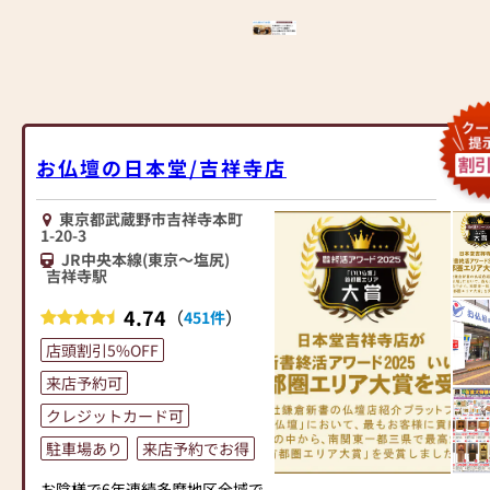
お仏壇の日本堂/吉祥寺店
東京都武蔵野市吉祥寺本町
1-20-3
JR中央本線(東京～塩尻)
吉祥寺駅
4.74
（
）
451件
店頭割引5%OFF
来店予約可
クレジットカード可
駐車場あり
来店予約でお得
お陰様で6年連続多摩地区全域で