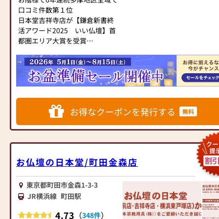
口コミ件数第１位
日本堂吉祥寺店が【鎌倉新書終
活アワード2025 いい仏壇】首
都圏エリア大賞を受賞
株式会社鎌倉新書の仏壇店紹介
プラットフォーム「いい仏壇」
において、最もお客様に貢献し
た事業者の中から、南関東一都
三県で最高栄誉の「首都圏エリ
ア大賞」を受賞しました。
お得なクーポンを発行する
無料
武蔵野市・三鷹市最大級の展示
本数‼小さなお仏壇から大きなお
仏壇まで展示本数180本以上！
お位牌、お線香などの小物、手
お仏壇の日本堂/町田金森店
元供養品も数多く取り揃えてお
ります。皆様のご来店を心より
お待ちしております。
東京都町田市金森1-3-3
JR横浜線
町田駅
≪≪来店予約がおすすめです
4.73
（
）
348件
≫≫