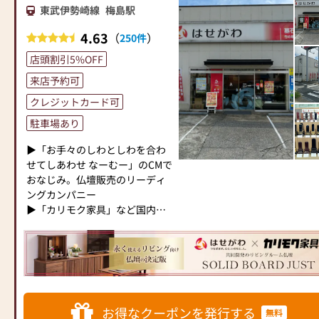
●お電話(ご相談や商品のご注文
た供養の形について、迷うこと
東武伊勢崎線
梅島駅
ます。
を承ります。お電話時に「いい
や、お困りのことなどございま
当店の魅力は、品質と価格のバ
仏壇を見た」とお伝えください)
4.63
（
）
250件
したら、ぜひ、お気軽にご相談
ランスです。品質に妥協せず、
●訪問(はせがわの専門スタッフ
ください。店内にはお仏壇・お
お求めやすい価格を実現してい
店頭割引5%OFF
がご相談や商品ご購入のお手続
仏具・お位牌・お線香・お念珠
ます。お客様に長くご利用いた
きを致します)
来店予約可
等、豊富にご用意しておりま
だけるような耐久性のある商品
す。1,000種類以上の組み合わせ
クレジットカード可
を取り扱っておりますので、安
≪お仏壇のはせがわよりお客様
の中からお客様に合ったお仏
心してお買い物をお楽しみいた
へ≫
駐車場あり
壇・お仏具をご提案いたしま
だけます。
「仏壇や仏具をお探しでした
す。
また、スタッフ一同、お客様の
▶「お手々のしわとしわを合わ
ら、ぜひお仏壇のはせがわにお
ご要望に丁寧にお応えいたしま
せてしあわせ なーむー」のCMで
越しください。当店は幅広い品
≪「カリモク家具」との協同開
す。お仏壇や仏具に関するご質
おなじみ。仏壇販売のリーディ
揃えとリーズナブルな価格でお
発≫
問やご相談にも親身にお答え
ングカンパニー
客様をお迎えしています。
お仏壇のはせがわは、日本を代
し、最適なアドバイスをいたし
▶「カリモク家具」など国内家
仏壇には様々な種類がございま
表する家具メーカー「カリモク
ます。お客様のご満足度を最優
具専門メーカーと、モダンなイ
す。伝統的な木製の仏壇やモダ
家具」との協同開発で、現代の
先に考え、心からのおもてなし
ンテリアにマッチするお仏壇を
ンなデザインの仏壇、またコン
住宅にあったモダンなお仏壇を
を提供いたします。
展開
パクトなサイズの仏壇など、お
作っています。他にも国内の家
お仏壇のはせがわでは、お客様
客様のご要望に合わせて選ぶこ
具専門メーカーと作り上げたお
の大切なご供養に寄り添い、お
◆◆ お陰様で創業94年 ◆◆
とができます。仏壇の素材や彫
仏壇コレクションがあり、祈る
手伝いさせていただきます。ぜ
国内130店舗以上のスケールメ
刻、仏像の種類も豊富にご用意
人と偲ぶ人をつなぐ新しいカタ
お得なクーポンを発行する
無料
ひ一度、当店にお越しくださ
リットと東証上場の信頼。創業
しておりますので、心からご供